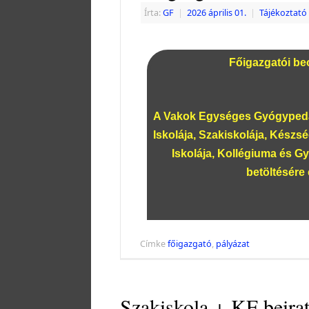
Írta:
GF
|
2026 április 01.
|
Tájékoztató
Főigazgatói beo
A Vakok Egységes Gyógypedag
Iskolája, Szakiskolája, Készsé
Iskolája, Kollégiuma és G
betöltésére 
Címke
főigazgató
,
pályázat
Szakiskola + KF beirat