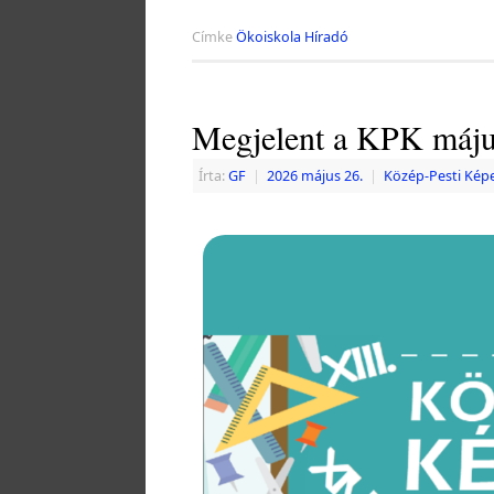
Címke
Ökoiskola Híradó
Megjelent a KPK máju
Írta:
GF
|
2026 május 26.
|
Közép-Pesti Kép