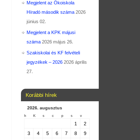
Megjelent az Ökoiskola
Híradó második száma
2026
június 02.
Megjelent a KPK májusi
száma
2026 május 26.
Szakiskolai és KF felvételi
jegyzékek – 2026
2026 április
27.
Korábbi hírek
2026. augusztus
h
K
s
c
p
s
v
1
2
3
4
5
6
7
8
9