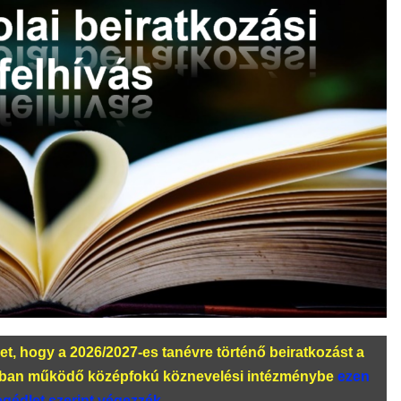
ket, hogy a 2026/2027-es tanévre történő beiratkozást a
sában működő középfokú köznevelési intézménybe
ezen
egédlet szerint végezzék
.