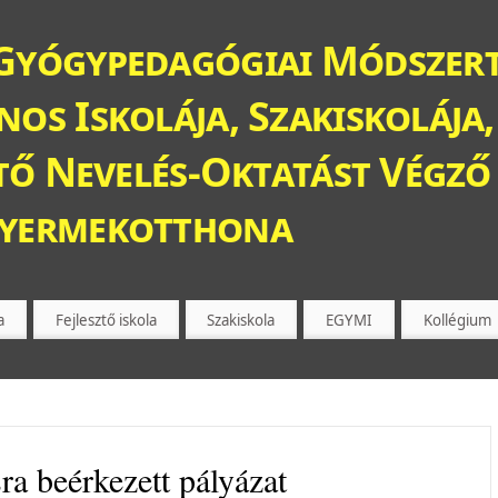
Gyógypedagógiai Módszert
os Iskolája, Szakiskolája,
ztő Nevelés-Oktatást Végző 
Gyermekotthona
a
Fejlesztő iskola
Szakiskola
EGYMI
Kollégium
ra beérkezett pályázat