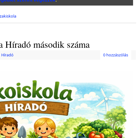
zakiskola
la Híradó második száma
 Híradó
0 hozzászólás