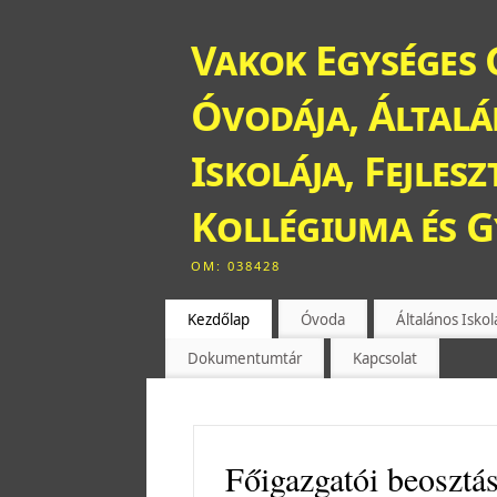
Vakok Egységes 
Óvodája, Általán
Iskolája, Fejles
Kollégiuma és 
OM: 038428
Kezdőlap
Óvoda
Általános Iskol
Dokumentumtár
Kapcsolat
Főigazgatói beosztás