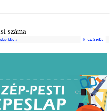
si száma
eslap
,
Média
0 hozzászólás