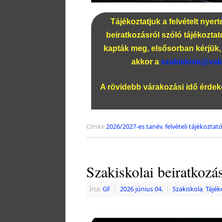
Tájékoztatjuk a felvételt nyer
beiratkozásról szóló tájékozta
kapták meg, elsősorban kérjük, 
akkor a
szakiskola@vak
A rövidebb várakozási idő érde
Címke
2026/2027-es tanév
,
felvételi tájékoztat
Szakiskolai beiratkozá
Írta:
GF
|
2026 június 04.
|
Szakiskola
,
Tájék