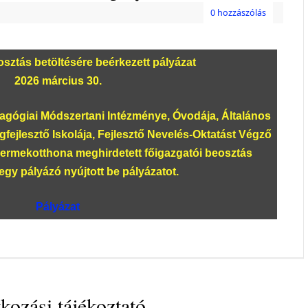
0 hozzászólás
sztás betöltésére beérkezett pályázat
2026 március 30.
ógiai Módszertani Intézménye, Óvodája, Általános
gfejlesztő Iskolája, Fejlesztő Nevelés-Oktatást Végző
yermekotthona meghirdetett főigazgatói beosztás
egy pályázó nyújtott be pályázatot.
Pályázat
kozási tájékoztató