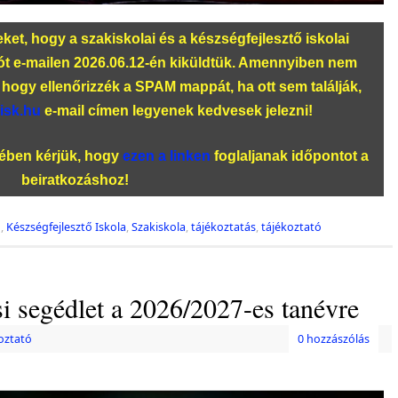
teket, hogy a szakiskolai és a készségfejlesztő iskolai
tót e-mailen 2026.06.12-én kiküldtük. Amennyiben nem
hogy ellenőrizzék a SPAM mappát, ha ott sem találják,
isk.hu
e-mail címen legyenek kedvesek jelezni!
kében kérjük, hogy
ezen a linken
foglaljanak időpontot a
beiratkozáshoz!
ó
,
Készségfejlesztő Iskola
,
Szakiskola
,
tájékoztatás
,
tájékoztató
si segédlet a 2026/2027-es tanévre
oztató
0 hozzászólás