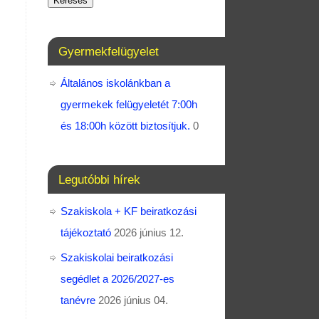
Keresés
Gyermekfelügyelet
Általános iskolánkban a
gyermekek felügyeletét 7:00h
és 18:00h között biztosítjuk.
0
Legutóbbi hírek
Szakiskola + KF beiratkozási
tájékoztató
2026 június 12.
Szakiskolai beiratkozási
segédlet a 2026/2027-es
tanévre
2026 június 04.