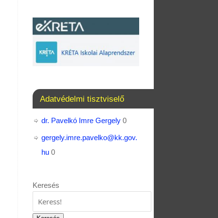
Adatvédelmi tisztviselő
dr. Pavelkó Imre Gergely
0
gergely.imre.pavelko@kk.gov.
hu
0
Keresés