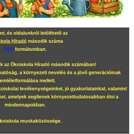
t, és oldalunkról letölthető az
kola Híradó
második száma
PDF
formátumban.
 az Ökoiskola Híradó második számában!
thatóság, a környezeti nevelés és a jövő generációinak
emléletformálása mellett.
iskolai tevékenységeinket, jó gyakorlatainkat, valamint
ket, amelyek segítenek környezettudatosabban élni a
mindennapokban.
koiskola munkaközössége.