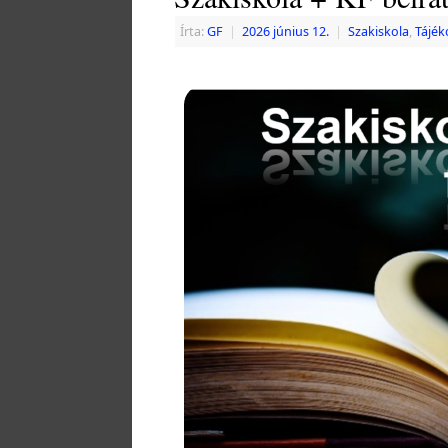
Írta:
GF
|
2026 június 12.
|
Szakiskola
,
Tájék