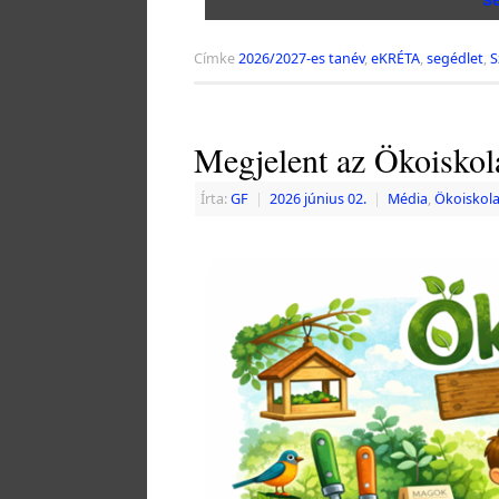
Címke
2026/2027-es tanév
,
eKRÉTA
,
segédlet
,
S
Megjelent az Ökoisko
Írta:
GF
|
2026 június 02.
|
Média
,
Ökoiskola