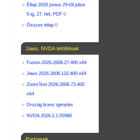
Étlap 2026 június 29-től július
5-ig, 27. hét, PDF
0
Összes étlap
0
Jaws, NVDA letöltések
Fusion 2026.2606.27.400 x64
Jaws 2026.2606.132.400 x64
ZoomText 2026.2606.73.400​
x64
Ország licenc igénylés
NVDA 2026.1.1.55980
Partnerek