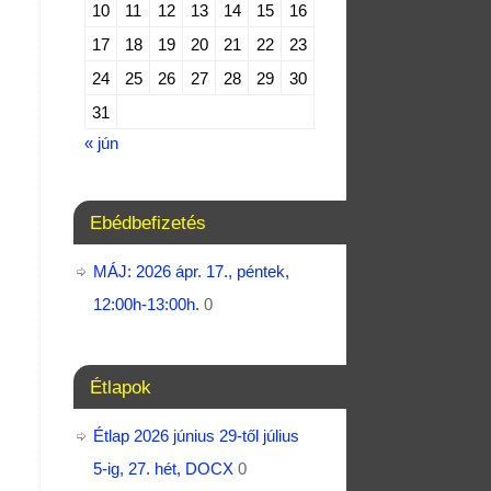
10
11
12
13
14
15
16
17
18
19
20
21
22
23
24
25
26
27
28
29
30
31
« jún
Ebédbefizetés
MÁJ: 2026 ápr. 17., péntek,
12:00h-13:00h.
0
Étlapok
Étlap 2026 június 29-től július
5-ig, 27. hét, DOCX
0