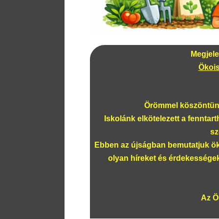
Megjelen
Ökois
Örömmel köszöntünk
Iskolánk elkötelezett a fenntar
sz
Ebben az újságban bemutatjuk öko
olyan híreket és érdekessége
Az Ö