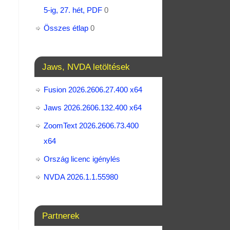
5-ig, 27. hét, PDF
0
Összes étlap
0
Jaws, NVDA letöltések
Fusion 2026.2606.27.400 x64
Jaws 2026.2606.132.400 x64
ZoomText 2026.2606.73.400​
x64
Ország licenc igénylés
NVDA 2026.1.1.55980
Partnerek