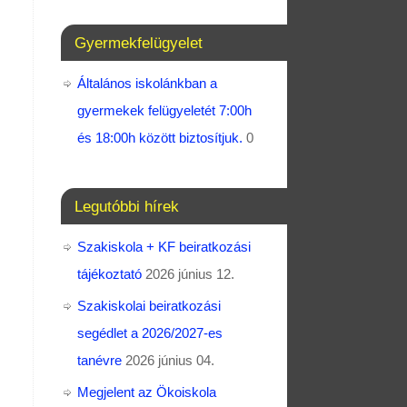
Gyermekfelügyelet
Általános iskolánkban a
gyermekek felügyeletét 7:00h
és 18:00h között biztosítjuk.
0
Legutóbbi hírek
Szakiskola + KF beiratkozási
tájékoztató
2026 június 12.
Szakiskolai beiratkozási
segédlet a 2026/2027-es
tanévre
2026 június 04.
Megjelent az Ökoiskola