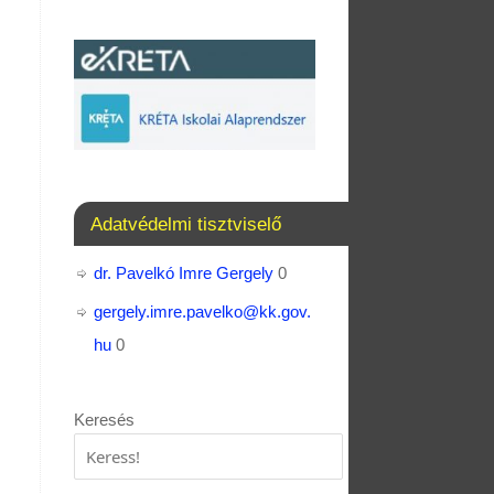
Adatvédelmi tisztviselő
dr. Pavelkó Imre Gergely
0
gergely.imre.pavelko@kk.gov.
hu
0
Keresés
Keresés