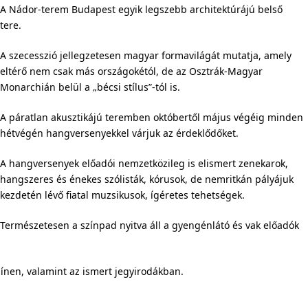
A Nádor-terem Budapest egyik legszebb architektúrájú belső
tere.
A szecesszió jellegzetesen magyar formavilágát mutatja, amely
eltérő nem csak más országokétól, de az Osztrák-Magyar
Monarchián belül a „bécsi stílus”-tól is.
A páratlan akusztikájú teremben októbertől május végéig minden
hétvégén hangversenyekkel várjuk az érdeklődőket.
A hangversenyek előadói nemzetközileg is elismert zenekarok,
hangszeres és énekes szólisták, kórusok, de nemritkán pályájuk
kezdetén lévő fiatal muzsikusok, ígéretes tehetségek.
Természetesen a színpad nyitva áll a gyengénlátó és vak előadók
zínen, valamint az ismert jegyirodákban.