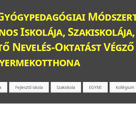
Gyógypedagógiai Módszert
os Iskolája, Szakiskolája,
ztő Nevelés-Oktatást Végző 
Gyermekotthona
a
Fejlesztő iskola
Szakiskola
EGYMI
Kollégium