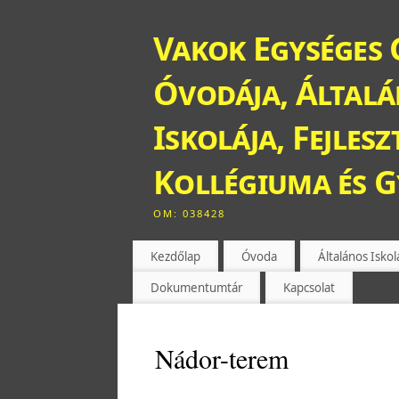
Vakok Egységes 
Óvodája, Általán
Iskolája, Fejles
Kollégiuma és 
OM: 038428
Kezdőlap
Óvoda
Általános Iskol
Dokumentumtár
Kapcsolat
Nádor-terem