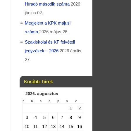
Híradó második száma
2026
június 02.
Megjelent a KPK májusi
száma
2026 május 26.
Szakiskolai és KF felvételi
jegyzékek – 2026
2026 április
27.
Korábbi hírek
2026. augusztus
h
K
s
c
p
s
v
1
2
3
4
5
6
7
8
9
10
11
12
13
14
15
16