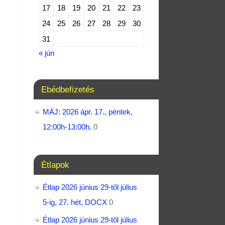
17
18
19
20
21
22
23
24
25
26
27
28
29
30
31
« jún
Ebédbefizetés
MÁJ: 2026 ápr. 17., péntek,
12:00h-13:00h.
0
Étlapok
Étlap 2026 június 29-től július
5-ig, 27. hét, DOCX
0
Étlap 2026 június 29-től július