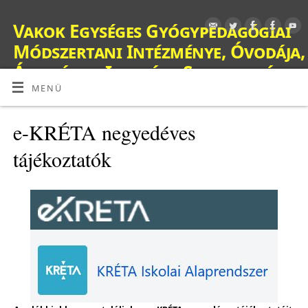
Vakok Egységes Gyógypedagógiai
Módszertani Intézménye, Óvodája,
Általános Iskolája, Szakiskolája,
Készségfejlesztő Iskolája, Fejlesztő
MENÜ
Nevelés-Oktatást Végző Iskolája,
e-KRÉTA negyedéves
Kollégiuma és Gyermekotthona
tájékoztatók
OM: 038428