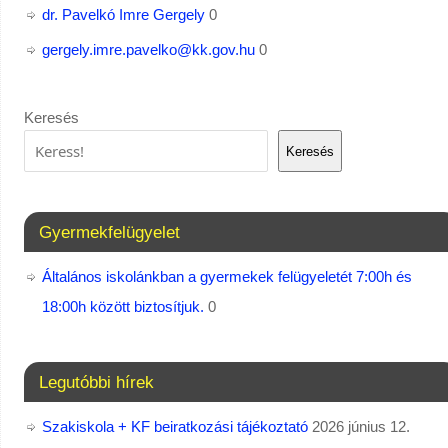
dr. Pavelkó Imre Gergely
0
gergely.imre.pavelko@kk.gov.hu
0
Keresés
Keresés
Gyermekfelügyelet
Általános iskolánkban a gyermekek felügyeletét 7:00h és
18:00h között biztosítjuk.
0
Legutóbbi hírek
Szakiskola + KF beiratkozási tájékoztató
2026 június 12.