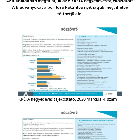
Az alábbiakban megtaláljuk az e-KRÉTA negyedéves tájékoztatóit.
A kiadványokat a borítóra kattintva nyithatjuk meg, illetve
tölthetjük le.
KRÉTA negyedéves tájékoztató, 2020 március, 4. szám