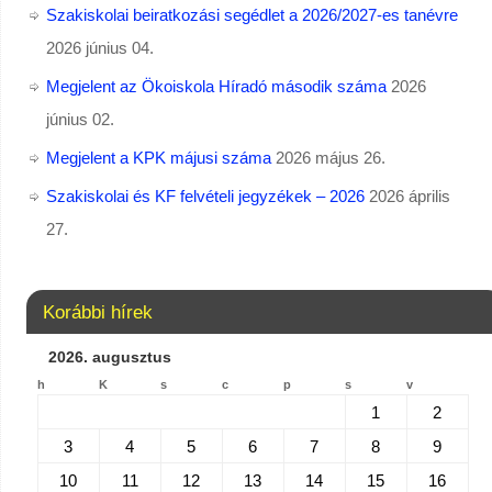
Szakiskolai beiratkozási segédlet a 2026/2027-es tanévre
2026 június 04.
Megjelent az Ökoiskola Híradó második száma
2026
június 02.
Megjelent a KPK májusi száma
2026 május 26.
Szakiskolai és KF felvételi jegyzékek – 2026
2026 április
27.
Korábbi hírek
2026. augusztus
h
K
s
c
p
s
v
1
2
3
4
5
6
7
8
9
10
11
12
13
14
15
16