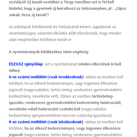
osztályát! Új tanuló esetében a Tárgy mezőben azt is fel kell
tüntetni, hogy a gyermek új beiratkozó az intézményben, pl.: „Gipsz
Jakab, 9sza, új tanuló”!
Az adatlapok kitöltésénél és fotózásánál kérem, ügyeljenek az
olvashatóságra, valamint elküldés előtt ellenőrizzék, hogy minden
adat megfelelően kitöltésre került-e!
A nyomtatványok kitöltéséhez némi segítség:
ÉSZGSZ Igénylőlap
:
ezt a nyomtatványt
minden étkezőnek ki kell
tölteni
.
6-os számú melléklet (csak óvodásoknak)
:
abban az esetben kell
kitölteni, ha az étkező kedvezményes, vagy ingyenes étkezésre
jogosult (nagycsaládos, tartós beteg, rendszeres gyermekvédelmi
kedvezmény, nevelésbe vett). Ebben az esetben
tartósbeteg-
igazolás, rendszeres gyermekvédelmi kedvezmény határozatát,
nevelésbe vételi határozatot csatolni kell
(nagycsaládos
kedvezmény igénybevételéhez nincsen szükség igazolásra).
8-as számú melléklet (csak iskolásoknak)
:
abban az esetben kell
kitölteni,
ha az étkező kedvezményes, vagy ingyenes étkezésre
jogosult
(nagycsaládos, tartós beteg, rendszeres gyermekvédelmi