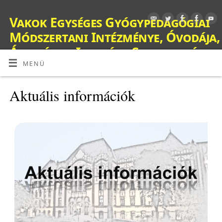
Vakok Egységes Gyógypedagógiai
Módszertani Intézménye, Óvodája,
Általános Iskolája, Szakiskolája,
Készségfejlesztő Iskolája, Fejlesztő
MENÜ
Nevelés-Oktatást Végző Iskolája,
Aktuális információk
Kollégiuma és Gyermekotthona
OM: 038428