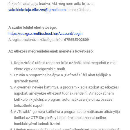
étkezési adatlapja leadva. Aki még nem adta le, az a
vakokiskolaja.etkezes@gmail.com
címre küldje el.
A szülői felület elérhetősége:
https://eszgsz.multischool.hu/Account/Login
A regisztrációhoz szükséges kód:
67E6BE902809
Az étkezés megrendelésének menete a következő:
Regisztráció után a rendszer küld az önök által megadott e-mail
címre egy visszaigazoló e-mailt.
Ezután a programba belépve a „Befizetés” fül alatt találják a
gyermek nevét.
A gyermek nevére kattintva, a program kiadja azokat az étkezési
napokat, amelyekre étkezést tudnak rendelni. A napokat nem
kell külön kijelölni, a program automatikusan jelöli az összes
befizethető napot.
A „Tovább” gombra kattintva a program automatikusan átirányítja
önöket az OTP SimplePay felületére, ahol azonnal online,
bankkártyával tudnak fizetni.
Minden megrendelés után célszerű ellenőrizni, hogy a tranzakció