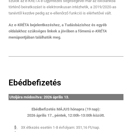
szülők az e-KRÉTA e-Ügyintézés segítségével már az iskolánkba
történő beiratkozást is elektronikusan intézhetik, a 2019/2020-as
tanévtől kezdve pedig az e-ellenőrző funkció is elérhetővé vált.
Az e-KRÉTA bejelentkezéshez, a Tudásbázishoz és egyéb
oldalakhoz szükséges linkek a jövőben a főmenü
e-KRÉTA
menüpontjában találhatók meg.
Ebédbefizetés
Utoljára módosítva: 2026 április 13.
Ebédbefizetés MÁJUS hónapra (19 nap):
2026 április 17., péntek, 12:00h-13:00h között.
3X étkezés esetén 1-8 évfolyam: 351,16 Ft/nap.