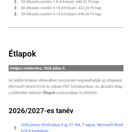
5X étkezés esetén 1-8 évfolyam: 646,42 Ft/nap.
4X étkezés esetén 9-13 évfolyam: 422,26 Ft/nap.
5X étkezés esetén 9-13 évfolyam: 646,42 Ft/nap.
Étlapok
Utoljára módosítva: 2026 július 5.
Az alábbi listában időrendben visszafelé megtalálhatják az étlapokat
Microsoft Word DOCX és Adobe PDF formátumban. Az aktuális étlap
a jobboldali oldalsáv
Étlapok
szakaszában is elérhető.
2026/2027-es tanév
2026 június 29-től július 5-ig, 27. hét, 7 napos, Microsoft Word
DOCX formátum