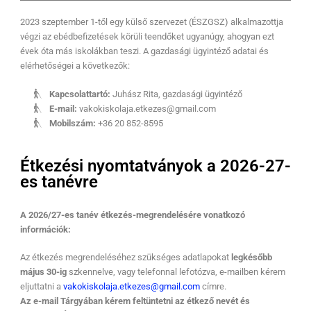
2023 szeptember 1-től egy külső szervezet (ÉSZGSZ) alkalmazottja
végzi az ebédbefizetések körüli teendőket ugyanúgy, ahogyan ezt
évek óta más iskolákban teszi. A gazdasági ügyintéző adatai és
elérhetőségei a következők:
Kapcsolattartó:
Juhász Rita, gazdasági ügyintéző
E-mail:
vakokiskolaja.etkezes@gmail.com
Mobilszám:
+36 20 852-8595
Étkezési nyomtatványok a 2026-27-
es tanévre
A 2026/27-es tanév étkezés-megrendelésére vonatkozó
információk:
Az étkezés megrendeléséhez szükséges adatlapokat
legkésőbb
május 30-ig
szkennelve, vagy telefonnal lefotózva, e-mailben kérem
eljuttatni a
vakokiskolaja.etkezes@gmail.com
címre.
Az e-mail Tárgyában kérem feltüntetni az étkező nevét és