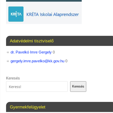
Adatvédelmi tisztviselő
dr. Pavelkó Imre Gergely
0
gergely.imre.pavelko@kk.gov.hu
0
Keresés
Keresés
Gyermekfelügyelet