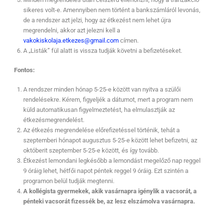
sikeres volt-e. Amennyiben nem történt a bankszámláról levonás,
de a rendszer azt jelzi, hogy az étkezést nem lehet újra
megrendelni, akkor azt jelezni kell a
vakokiskolaja.etkezes@gmail.com
címen.
A „Listák” fül alatt is vissza tudják követni a befizetéseket.
Fontos:
A rendszer minden hónap 5-25-e között van nyitva a szülői
rendelésekre. Kérem, figyeljék a dátumot, mert a program nem
küld automatikusan figyelmeztetést, ha elmulasztják az
étkezésmegrendelést.
Az étkezés megrendelése előrefizetéssel történik, tehát a
szeptemberi hónapot augusztus 5-25-e között lehet befizetni, az
októberit szeptember 5-25-e között, és így tovább.
Étkezést lemondani legkésőbb a lemondást megelőző nap reggel
9 óráig lehet, hétfői napot péntek reggel 9 óráig. Ezt szintén a
programon belül tudják megtenni.
A kollégista gyermekek, akik vasárnapra igénylik a vacsorát, a
pénteki vacsorát fizessék be, az lesz elszámolva vasárnapra.