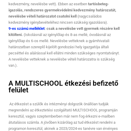
kedvezmény, nevelésbe vett). Ebben az esetben
tartósbeteg-
igazolás, rendszeres gyermekvédelmi kedvezmény határozatát,
nevelésbe vételi határozatot csatolni kell
(nagycsaládos
kedvezmény igénybevételéhez nincsen szükség igazolásra).
9-es számú melléklet
:
csak a nevelésbe vett gyermek részére kell
kitölteni.
(Iskolásnál az igénylőlap és 8-as mellé, óvodásnál az
igénylőlap és 6-os mellé. Nevelésbe vetteknek a gyámhivatali
határozatban szereplő kijelölt gondozási hely igazgatója általi
pecséttel és aláírással kell ellátni minden szükséges nyomtatványt.
A nevelésbe vetteknek a nevelésbe vételi határozatra is szükség
van.).
A MULTISCHOOL étkezési befizető
felület
Az étkezést a szülők és intézményi dolgozók önállóan tudják
megrendelni az étkeztetési szolgáltató MULTISCHOOL programján
keresztül, vagyis szeptemberben már nem fog érkezni e-mailben
átutalásos számla. A jövőben kizárólag az tud étkezést rendelni a
programon keresztül, akinek a 2023/2024-es tanévre van érvényes