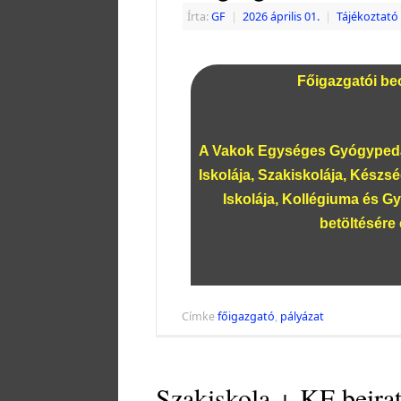
Írta:
GF
|
2026 április 01.
|
Tájékoztató
Főigazgatói beo
A Vakok Egységes Gyógypedag
Iskolája, Szakiskolája, Készsé
Iskolája, Kollégiuma és G
betöltésére 
Címke
főigazgató
,
pályázat
Szakiskola + KF beirat