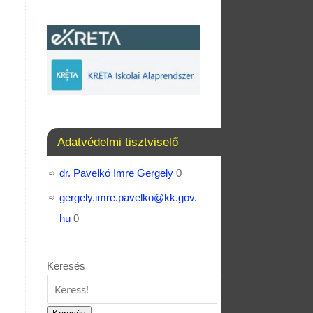
Adatvédelmi tisztviselő
dr. Pavelkó Imre Gergely
0
gergely.imre.pavelko@kk.gov.
hu
0
Keresés