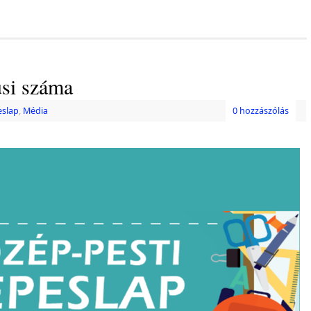
si száma
eslap
,
Média
0 hozzászólás