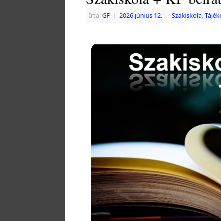
Írta:
GF
|
2026 június 12.
|
Szakiskola
,
Tájék