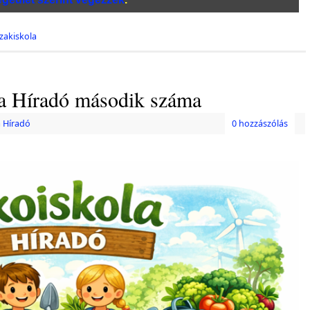
zakiskola
la Híradó második száma
 Híradó
0 hozzászólás