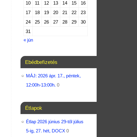
10
11
12
13
14
15
16
17
18
19
20
21
22
23
24
25
26
27
28
29
30
31
« jún
Ebédbefizetés
MÁJ: 2026 ápr. 17., péntek,
12:00h-13:00h.
0
Étlapok
Étlap 2026 június 29-től július
5-ig, 27. hét, DOCX
0