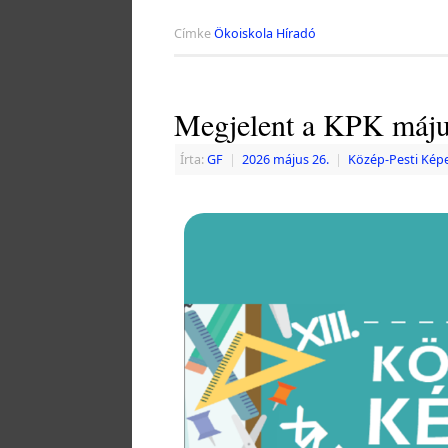
Címke
Ökoiskola Híradó
Megjelent a KPK máju
Írta:
GF
|
2026 május 26.
|
Közép-Pesti Kép