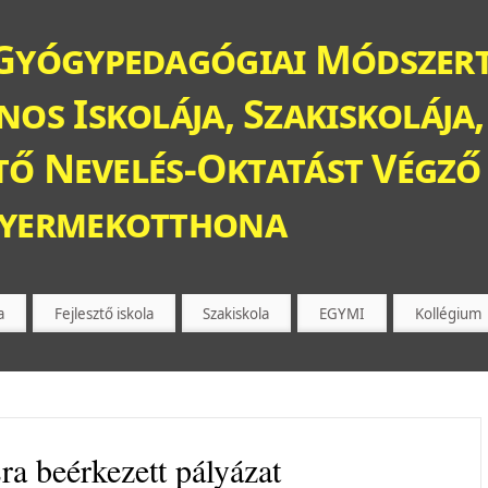
Gyógypedagógiai Módszert
os Iskolája, Szakiskolája,
ztő Nevelés-Oktatást Végző 
Gyermekotthona
a
Fejlesztő iskola
Szakiskola
EGYMI
Kollégium
ra beérkezett pályázat