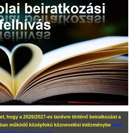
ket, hogy a 2026/2027-es tanévre történő beiratkozást a
sában működő középfokú köznevelési intézménybe
ezen
egédlet szerint végezzék
.