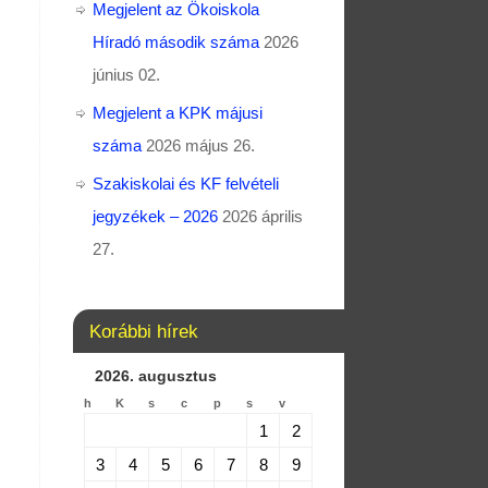
Megjelent az Ökoiskola
Híradó második száma
2026
június 02.
Megjelent a KPK májusi
száma
2026 május 26.
Szakiskolai és KF felvételi
jegyzékek – 2026
2026 április
27.
Korábbi hírek
2026. augusztus
h
K
s
c
p
s
v
1
2
3
4
5
6
7
8
9