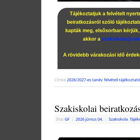
Tájékoztatjuk a felvételt nyer
beiratkozásról szóló tájékozta
kapták meg, elsősorban kérjük, 
akkor a
szakiskola@vak
A rövidebb várakozási idő érde
Címke
2026/2027-es tanév
,
felvételi tájékoztat
Szakiskolai beiratkozá
Írta:
GF
|
2026 június 04.
|
Szakiskola
,
Tájék