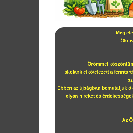
Megjelen
Ökois
Örömmel köszöntünk
Iskolánk elkötelezett a fenntar
sz
Ebben az újságban bemutatjuk öko
olyan híreket és érdekessége
Az Ö