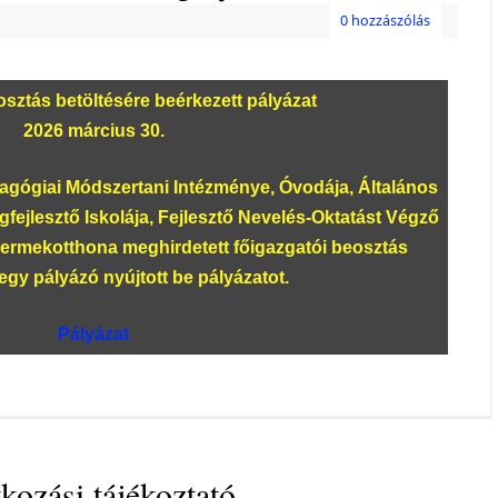
0 hozzászólás
sztás betöltésére beérkezett pályázat
2026 március 30.
ógiai Módszertani Intézménye, Óvodája, Általános
gfejlesztő Iskolája, Fejlesztő Nevelés-Oktatást Végző
yermekotthona meghirdetett főigazgatói beosztás
egy pályázó nyújtott be pályázatot.
Pályázat
kozási tájékoztató