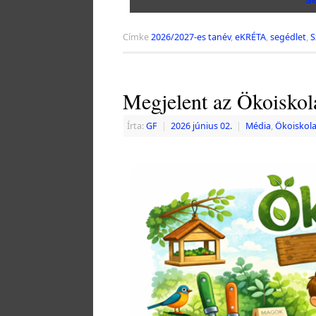
Címke
2026/2027-es tanév
,
eKRÉTA
,
segédlet
,
S
Megjelent az Ökoisko
Írta:
GF
|
2026 június 02.
|
Média
,
Ökoiskola