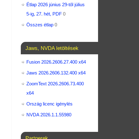
Étlap 2026 június 29-től július
5-ig, 27. hét, PDF
0
Összes étlap
0
Jaws, NVDA letöltések
Fusion 2026.2606.27.400 x64
Jaws 2026.2606.132.400 x64
ZoomText 2026.2606.73.400​
x64
Ország licenc igénylés
NVDA 2026.1.1.55980
Partnerek