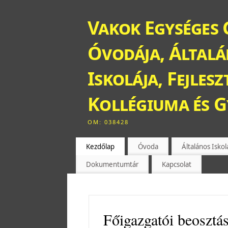
Vakok Egységes 
Óvodája, Általán
Iskolája, Fejles
Kollégiuma és 
OM: 038428
Kezdőlap
Óvoda
Általános Iskol
Dokumentumtár
Kapcsolat
Főigazgatói beosztás