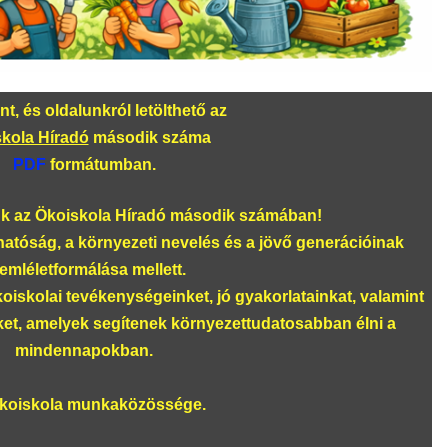
t, és oldalunkról letölthető az
kola Híradó
második száma
PDF
formátumban.
 az Ökoiskola Híradó második számában!
thatóság, a környezeti nevelés és a jövő generációinak
emléletformálása mellett.
iskolai tevékenységeinket, jó gyakorlatainkat, valamint
ket, amelyek segítenek környezettudatosabban élni a
mindennapokban.
koiskola munkaközössége.