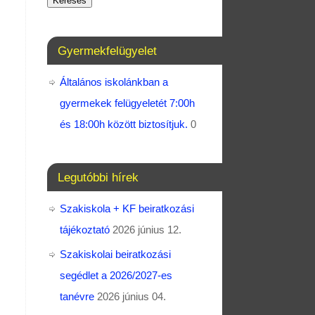
Keresés
Gyermekfelügyelet
Általános iskolánkban a
gyermekek felügyeletét 7:00h
és 18:00h között biztosítjuk.
0
Legutóbbi hírek
Szakiskola + KF beiratkozási
tájékoztató
2026 június 12.
Szakiskolai beiratkozási
segédlet a 2026/2027-es
tanévre
2026 június 04.