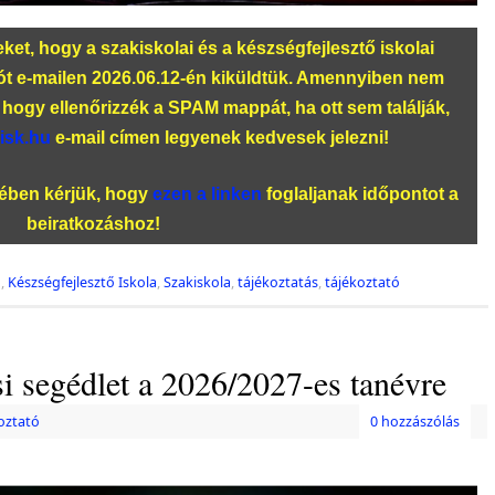
teket, hogy a szakiskolai és a készségfejlesztő iskolai
tót e-mailen 2026.06.12-én kiküldtük. Amennyiben nem
hogy ellenőrizzék a SPAM mappát, ha ott sem találják,
isk.hu
e-mail címen legyenek kedvesek jelezni!
kében kérjük, hogy
ezen a linken
foglaljanak időpontot a
beiratkozáshoz!
ó
,
Készségfejlesztő Iskola
,
Szakiskola
,
tájékoztatás
,
tájékoztató
si segédlet a 2026/2027-es tanévre
oztató
0 hozzászólás