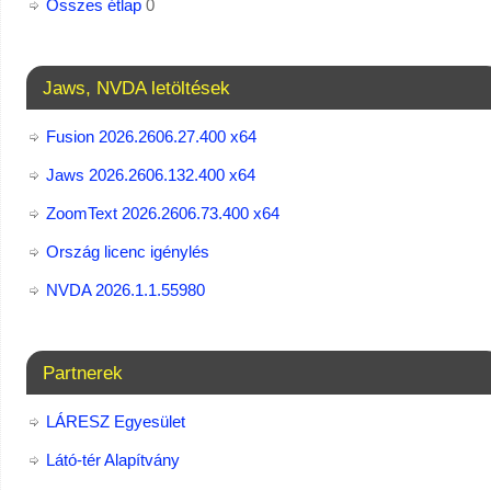
Összes étlap
0
Jaws, NVDA letöltések
Fusion 2026.2606.27.400 x64
Jaws 2026.2606.132.400 x64
ZoomText 2026.2606.73.400​ x64
Ország licenc igénylés
NVDA 2026.1.1.55980
Partnerek
LÁRESZ Egyesület
Látó-tér Alapítvány