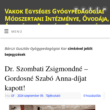
Vakok Egységes Gyógypedagógiai
Módszertani Intézménye, Óvodája,
Általános Iskolája, Szakiskolája,
Készségfejlesztő Iskolája, Fejlesztő
MENÜ
Nevelés-Oktatást Végző Iskolája,
Kollégiuma és Gyermekotthona
Bárczi Gusztáv Gyógypedagógiai Kar
címkével jelölt
bejegyzések
OM: 038428
Dr. Szombati Zsigmondné –
Gordosné Szabó Anna-díjat
kapott!
Írta:
GF
|
2024 szeptember 09.
|
Tájékoztató
0 hozzászólás