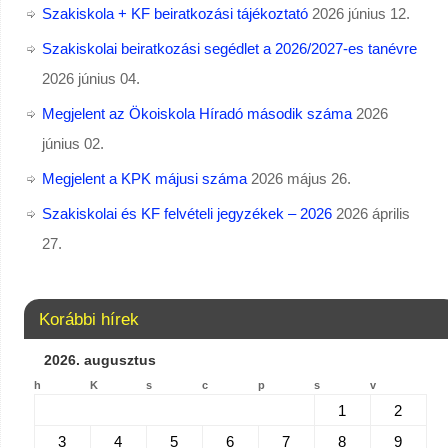
Szakiskola + KF beiratkozási tájékoztató
2026 június 12.
Szakiskolai beiratkozási segédlet a 2026/2027-es tanévre
2026 június 04.
Megjelent az Ökoiskola Híradó második száma
2026
június 02.
Megjelent a KPK májusi száma
2026 május 26.
Szakiskolai és KF felvételi jegyzékek – 2026
2026 április
27.
Korábbi hírek
2026. augusztus
h
K
s
c
p
s
v
1
2
3
4
5
6
7
8
9