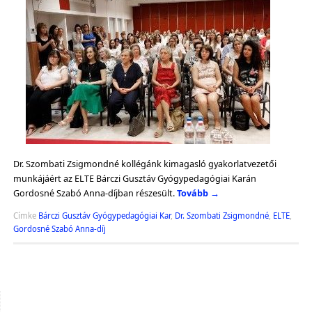
Dr. Szombati Zsigmondné kollégánk kimagasló gyakorlatvezetői
munkájáért az ELTE Bárczi Gusztáv Gyógypedagógiai Karán
Gordosné Szabó Anna-díjban részesült.
Tovább
→
Címke
Bárczi Gusztáv Gyógypedagógiai Kar
,
Dr. Szombati Zsigmondné
,
ELTE
,
Gordosné Szabó Anna-díj