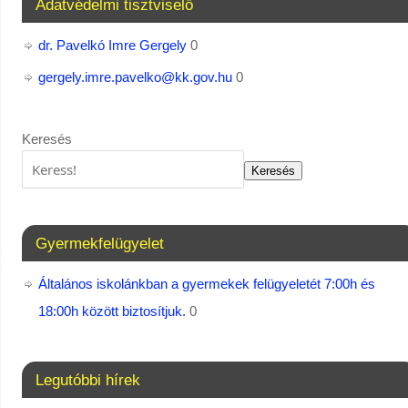
Adatvédelmi tisztviselő
dr. Pavelkó Imre Gergely
0
gergely.imre.pavelko@kk.gov.hu
0
Keresés
Keresés
Gyermekfelügyelet
Általános iskolánkban a gyermekek felügyeletét 7:00h és
18:00h között biztosítjuk.
0
Legutóbbi hírek