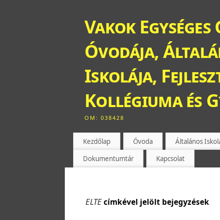
Vakok Egységes 
Óvodája, Általán
Iskolája, Fejles
Kollégiuma és 
OM: 038428
Kezdőlap
Óvoda
Általános Iskol
Dokumentumtár
Kapcsolat
ELTE
címkével jelölt bejegyzések