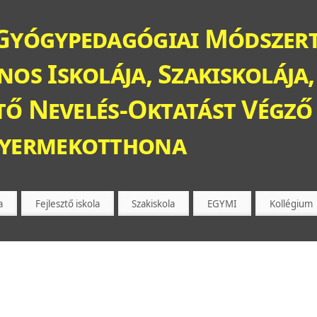
Gyógypedagógiai Módszert
os Iskolája, Szakiskolája,
ztő Nevelés-Oktatást Végző 
Gyermekotthona
a
Fejlesztő iskola
Szakiskola
EGYMI
Kollégium