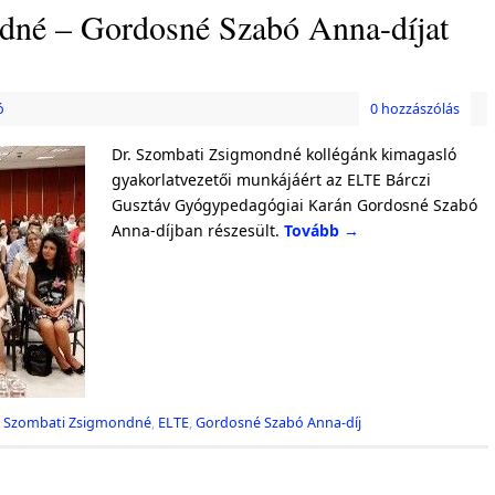
dné – Gordosné Szabó Anna-díjat
ó
0 hozzászólás
Dr. Szombati Zsigmondné kollégánk kimagasló
gyakorlatvezetői munkájáért az ELTE Bárczi
Gusztáv Gyógypedagógiai Karán Gordosné Szabó
Anna-díjban részesült.
Tovább
→
. Szombati Zsigmondné
,
ELTE
,
Gordosné Szabó Anna-díj