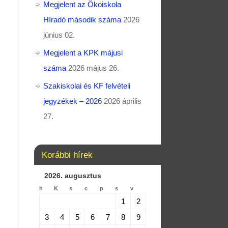
Megjelent az Ökoiskola
Híradó második száma
2026
június 02.
Megjelent a KPK májusi
száma
2026 május 26.
Szakiskolai és KF felvételi
jegyzékek – 2026
2026 április
27.
Korábbi hírek
2026. augusztus
h
K
s
c
p
s
v
1
2
3
4
5
6
7
8
9