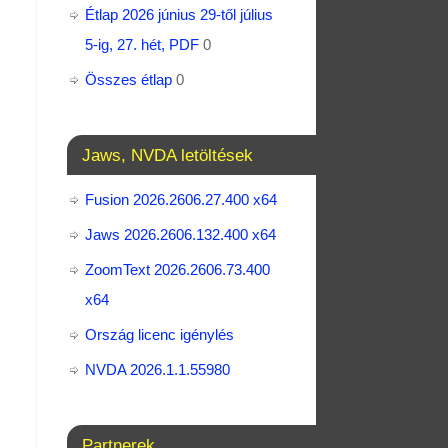
Étlap 2026 június 29-től július
5-ig, 27. hét, PDF
0
Összes étlap
0
Jaws, NVDA letöltések
Fusion 2026.2606.27.400 x64
Jaws 2026.2606.132.400 x64
ZoomText 2026.2606.73.400​
x64
Ország licenc igénylés
NVDA 2026.1.1.55980
Partnerek