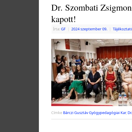
Dr. Szombati Zsigmon
kapott!
Írta:
GF
|
2024 szeptember 09.
|
Tájékoztat
Címke
Bárczi Gusztáv Gyógypedagógiai Kar
,
Dr