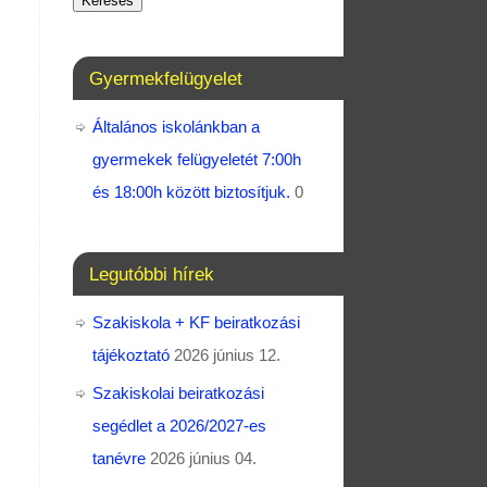
Keresés
Gyermekfelügyelet
Általános iskolánkban a
gyermekek felügyeletét 7:00h
és 18:00h között biztosítjuk.
0
Legutóbbi hírek
Szakiskola + KF beiratkozási
tájékoztató
2026 június 12.
Szakiskolai beiratkozási
segédlet a 2026/2027-es
tanévre
2026 június 04.