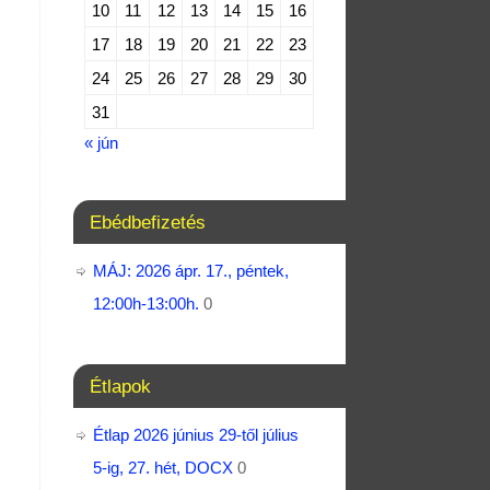
10
11
12
13
14
15
16
17
18
19
20
21
22
23
24
25
26
27
28
29
30
31
« jún
Ebédbefizetés
MÁJ: 2026 ápr. 17., péntek,
12:00h-13:00h.
0
Étlapok
Étlap 2026 június 29-től július
5-ig, 27. hét, DOCX
0