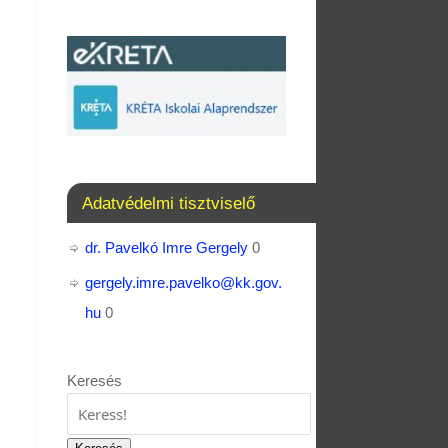
Adatvédelmi tisztviselő
dr. Pavelkó Imre Gergely
0
gergely.imre.pavelko@kk.gov.
hu
0
Keresés