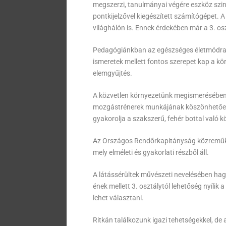
megszerzi, tanulmányai végére eszköz szin
pontkijelzővel kiegészített számítógépet. A
világhálón is. Ennek érdekében már a 3. o
Pedagógiánkban az egészséges életmódra ne
ismeretek mellett fontos szerepet kap a kö
elemgyűjtés.
A közvetlen környezetünk megismerésében,
mozgástrénerek munkájának köszönhetően 
gyakorolja a szakszerű, fehér bottal való k
Az Országos Rendőrkapitányság közreműkö
mely elméleti és gyakorlati részből áll.
A látássérültek művészeti nevelésében hag
ének mellett 3. osztálytól lehetőség nyílik
lehet választani.
Ritkán találkozunk igazi tehetségekkel, de