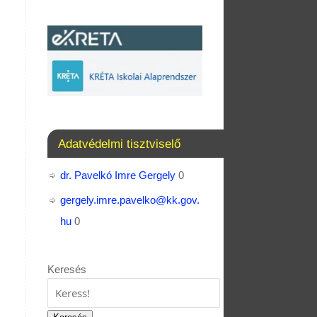
Adatvédelmi tisztviselő
dr. Pavelkó Imre Gergely
0
gergely.imre.pavelko@kk.gov.
hu
0
Keresés