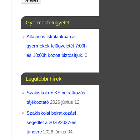
Keresés
Gyermekfelügyelet
Általános iskolánkban a
gyermekek felügyeletét 7:00h
és 18:00h között biztosítjuk.
0
Legutóbbi hírek
Szakiskola + KF beiratkozási
tájékoztató
2026 június 12.
Szakiskolai beiratkozási
segédlet a 2026/2027-es
tanévre
2026 június 04.