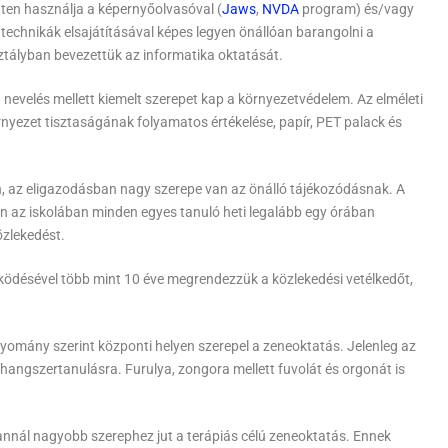
ten használja a képernyőolvasóval (
Jaws
,
NVDA
program) és/vagy
 technikák elsajátításával képes legyen önállóan barangolni a
sztályban bevezettük az informatika oktatását.
velés mellett kiemelt szerepet kap a környezetvédelem. Az elméleti
rnyezet tisztaságának folyamatos értékelése, papír, PET palack és
 az eligazodásban nagy szerepe van az önálló tájékozódásnak. A
az iskolában minden egyes tanuló heti legalább egy órában
özlekedést.
désével több mint 10 éve megrendezzük a közlekedési vetélkedőt,
yomány szerint központi helyen szerepel a zeneoktatás. Jelenleg az
 a hangszertanulásra. Furulya, zongora mellett fuvolát és orgonát is
 annál nagyobb szerephez jut a terápiás célú zeneoktatás. Ennek