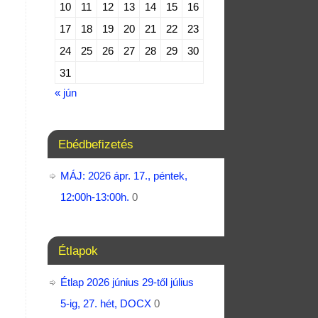
10
11
12
13
14
15
16
17
18
19
20
21
22
23
24
25
26
27
28
29
30
31
« jún
Ebédbefizetés
MÁJ: 2026 ápr. 17., péntek,
12:00h-13:00h.
0
Étlapok
Étlap 2026 június 29-től július
5-ig, 27. hét, DOCX
0