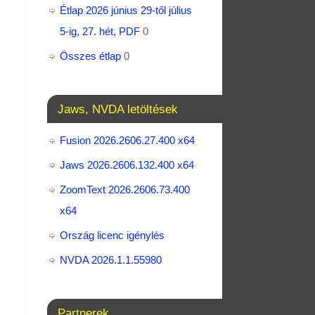
Étlap 2026 június 29-től július
5-ig, 27. hét, PDF
0
Összes étlap
0
Jaws, NVDA letöltések
Általános iskolai életképek
Fusion 2026.2606.27.400 x64
Jaws 2026.2606.132.400 x64
ZoomText 2026.2606.73.400​
x64
Ország licenc igénylés
NVDA 2026.1.1.55980
Partnerek