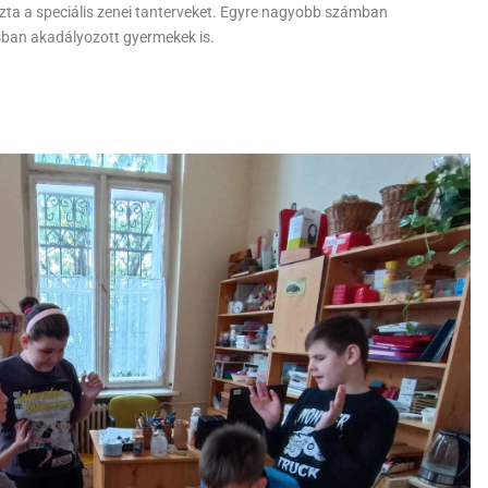
ta a speciális zenei tanterveket. Egyre nagyobb számban
sban akadályozott gyermekek is.