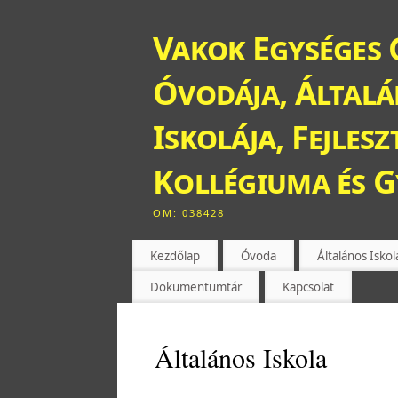
Vakok Egységes 
Óvodája, Általán
Iskolája, Fejles
Kollégiuma és 
OM: 038428
Kezdőlap
Óvoda
Általános Iskol
Dokumentumtár
Kapcsolat
Általános Iskola