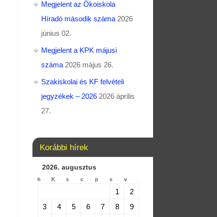
Megjelent az Ökoiskola
Híradó második száma
2026
június 02.
Megjelent a KPK májusi
száma
2026 május 26.
Szakiskolai és KF felvételi
jegyzékek – 2026
2026 április
27.
Korábbi hírek
2026. augusztus
h
K
s
c
p
s
v
1
2
3
4
5
6
7
8
9