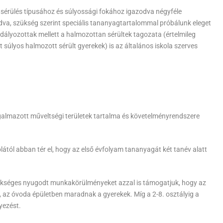
a sérülés típusához és súlyossági fokához igazodva négyféle
adva, szükség szerint speciális tananyagtartalommal próbálunk eleget
dályozottak mellett a halmozottan sérültek tagozata (értelmileg
 súlyos halmozott sérült gyerekek) is az általános iskola szerves
galmazott műveltségi területek tartalma és követelményrendszere
lától abban tér el, hogy az első évfolyam tananyagát két tanév alatt
zükséges nyugodt munkakörülményeket azzal is támogatjuk, hogy az
 az óvoda épületben maradnak a gyerekek. Míg a 2-8. osztályig a
yezést.