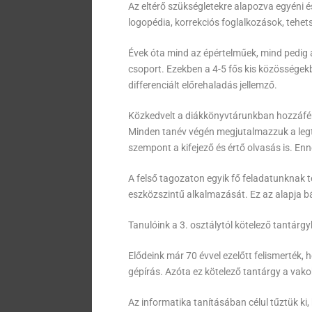
Az eltérő szükségletekre alapozva egyéni és
logopédia, korrekciós foglalkozások, tehe
Évek óta mind az épértelműek, mind pedig
csoport. Ezekben a 4-5 fős kis közösségekb
differenciált előrehaladás jellemző.
Közkedvelt a diákkönyvtárunkban hozzáférh
Minden tanév végén megjutalmazzuk a leg
szempont a kifejező és értő olvasás is. En
A felső tagozaton egyik fő feladatunknak 
eszközszintű alkalmazását. Ez az alapja b
Tanulóink a 3. osztálytól kötelező tantárg
Elődeink már 70 évvel ezelőtt felismerték,
gépírás. Azóta ez kötelező tantárgy a vako
Az informatika tanításában célul tűztük ki,