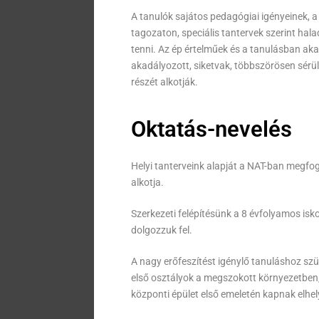
A tanulók sajátos pedagógiai igényeinek, 
tagozaton, speciális tantervek szerint hal
tenni. Az ép értelműek és a tanulásban aka
akadályozott, siketvak, többszörösen sérült
részét alkotják.
Oktatás-nevelés
Helyi tanterveink alapját a NAT-ban megfo
alkotja.
Szerkezeti felépítésünk a 8 évfolyamos isko
dolgozzuk fel.
A nagy erőfeszítést igénylő tanuláshoz s
első osztályok a megszokott környezetben,
központi épület első emeletén kapnak elhel