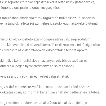
 kiscsoportos terápiás fejlesztéseket is biztosítunk (látásnevelés,
tséggondozás, pszichológusi megsegítés).
 a tanulásban akadályozottak tagozatán működik az ún. speciális
en a tanulók fejlettségi szintjéhez igazodó, egymástól eltérő ütemű,
ető, kikölcsönözhető számítógépes átírású ifjúsági irodalom.
több könyvet olvasó növendékeket. Természetesen a minőség mellett
nek mérésére az osztályfőnökök kidolgozták a feladatlapokat.
tekintjük a kommunikációban az anyanyelv biztos tudását és
ármely élő idegen nyelv eredményes elsajátításának.
yként az angol vagy német nyelvet választhatják.
 hogy a látó emberekkel való kapcsolattartásban kitűnő eszköz a
k oktatásában, az informatika tanulásának elengedhetetlen feltétele.
 hogy minden tanulónk, aki az általános iskolai bizonyítványt