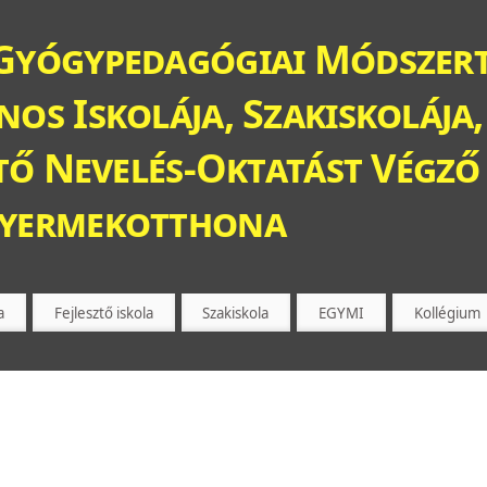
Gyógypedagógiai Módszert
os Iskolája, Szakiskolája,
ztő Nevelés-Oktatást Végző 
Gyermekotthona
a
Fejlesztő iskola
Szakiskola
EGYMI
Kollégium