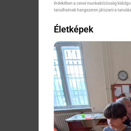
érdekében a zenei munkaközösség kidolgoz
tanulhatnak hangszeren játszani a tanulá
Életképek