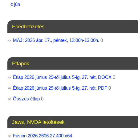
« jún
Ebédbefizetés
MÁJ: 2026 ápr. 17., péntek, 12:00h-13:00h.
0
Étlapok
Étlap 2026 június 29-től július 5-ig, 27. hét, DOCX
0
Étlap 2026 június 29-től július 5-ig, 27. hét, PDF
0
Összes étlap
0
Jaws, NVDA letöltések
Fusion 2026.2606.27.400 x64