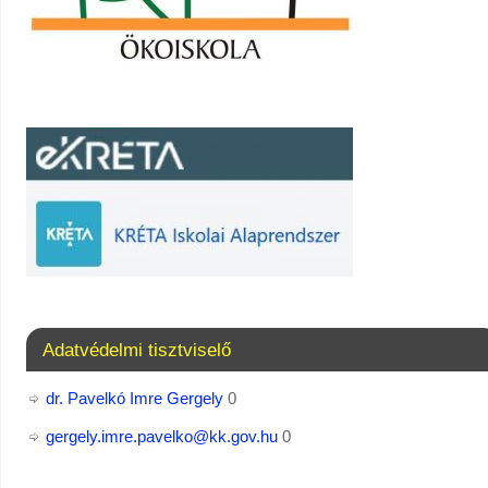
Adatvédelmi tisztviselő
dr. Pavelkó Imre Gergely
0
gergely.imre.pavelko@kk.gov.hu
0