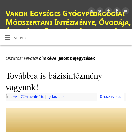
Vakok Egységes Gyógypedagógiai
Módszertani Intézménye, Óvodája,
Általános Iskolája, Szakiskolája,
Készségfejlesztő Iskolája, Fejlesztő
MENÜ
Nevelés-Oktatást Végző Iskolája,
Kollégiuma és Gyermekotthona
Oktatási Hivatal
címkével jelölt bejegyzések
OM: 038428
Továbbra is bázisintézmény
vagyunk!
Írta:
GF
|
2026 április 16.
|
Tájékoztató
0 hozzászólás