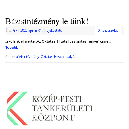
Bázisintézmény lettünk!
Írta:
GF
|
2020 április 01.
|
Tájékoztató
0 hozzászólás
Iskolánk elnyerte „Az Oktatási Hivatal bázisintézménye” címet.
Tovább
→
Címke
bázisintézmény
,
Oktatási Hivatal
,
pályázat