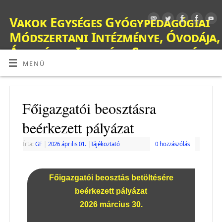
Vakok Egységes Gyógypedagógiai
Módszertani Intézménye, Óvodája,
Általános Iskolája, Szakiskolája,
Készségfejlesztő Iskolája, Fejlesztő
MENÜ
Nevelés-Oktatást Végző Iskolája,
Kollégiuma és Gyermekotthona
Főigazgatói beosztásra
OM: 038428
beérkezett pályázat
Írta:
GF
|
2026 április 01.
|
Tájékoztató
0 hozzászólás
Főigazgatói beosztás betöltésére
beérkezett pályázat
2026 március 30.