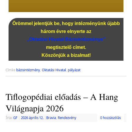
Örömmel jelentjük be, hogy intézményünk újabb
három évre elnyerte az
„Oktatási Hivatal Bázisintézménye”
megtisztelő címet.
Köszönjük a bizalmat!
Címke
bázisintézmény
,
Oktatási Hivatal
,
pályázat
Tiflogopédiai előadás – A Hang
Világnapja 2026
Írta:
GF
|
2026 április 12.
|
Bravia
,
Rendezvény
0 hozzászólás