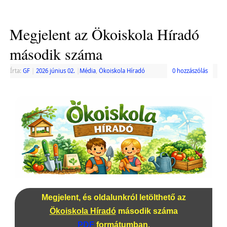
Megjelent az Ökoiskola Híradó
második száma
Írta:
GF
|
2026 június 02.
|
Média
,
Ökoiskola Híradó
0 hozzászólás
Megjelent, és oldalunkról letölthető az
Ökoiskola Híradó
második száma
PDF
formátumban.