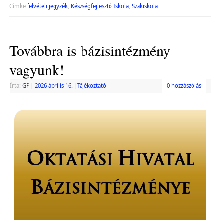
Címke
felvételi jegyzék
,
Készségfejlesztő Iskola
,
Szakiskola
Továbbra is bázisintézmény
vagyunk!
Írta:
GF
|
2026 április 16.
|
Tájékoztató
0 hozzászólás