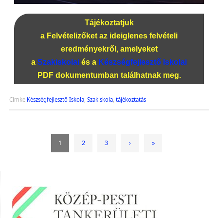
Tájékoztatjuk
a Felvételizőket az ideiglenes felvételi
eredményekről, amelyeket
a
Szakiskolai
és a
Készségfejlesztő Iskolai
PDF dokumentumban találhatnak meg.
Címke
Készségfejlesztő Iskola
,
Szakiskola
,
tájékoztatás
1
2
3
›
»