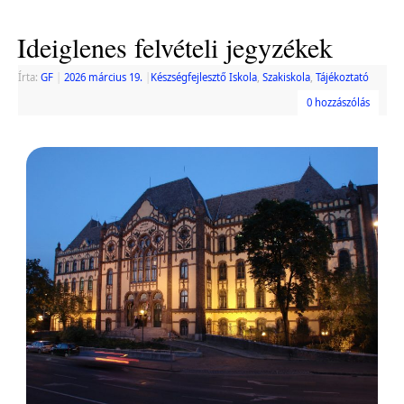
Ideiglenes felvételi jegyzékek
Írta:
GF
|
2026 március 19.
|
Készségfejlesztő Iskola
,
Szakiskola
,
Tájékoztató
0 hozzászólás