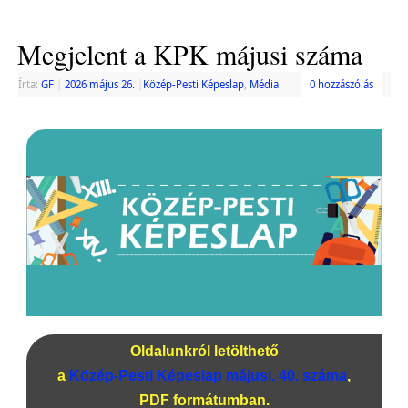
Megjelent a KPK májusi száma
Írta:
GF
|
2026 május 26.
|
Közép-Pesti Képeslap
,
Média
0 hozzászólás
Oldalunkról letölthető
a
Közép-Pesti Képeslap májusi, 40. száma
,
PDF formátumban.