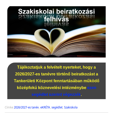
Tájékoztatjuk a felvételt nyerteket, hogy a
2026/2027-es tanévre történő beiratkozást a
Tankerületi Központ fenntartásában működő
középfokú köznevelési intézménybe
ezen
segédlet szerint végezzék
.
Címke
2026/2027-es tanév
,
eKRÉTA
,
segédlet
,
Szakiskola