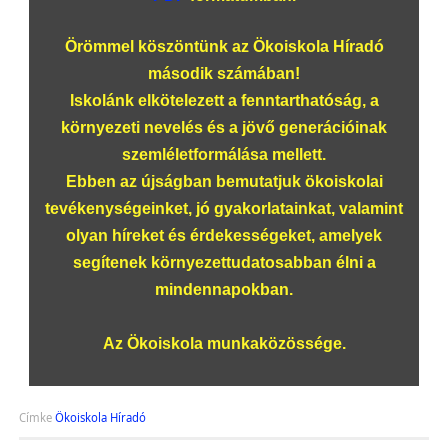
Örömmel köszöntünk az Ökoiskola Híradó
második számában!
Iskolánk elkötelezett a fenntarthatóság, a
környezeti nevelés és a jövő generációinak
szemléletformálása mellett.
Ebben az újságban bemutatjuk ökoiskolai
tevékenységeinket, jó gyakorlatainkat, valamint
olyan híreket és érdekességeket, amelyek
segítenek környezettudatosabban élni a
mindennapokban.
Az Ökoiskola munkaközössége.
Címke
Ökoiskola Híradó