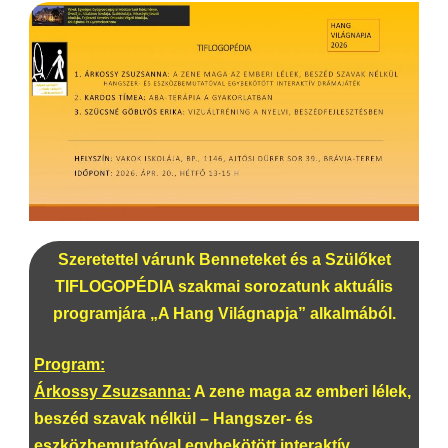
Szeretettel várunk Benneteket és a Szülőket
TIFLOGOPÉDIA szakmai sorozatunk aktuális
programjára „A Hang Világnapja” alkalmából.
Program:
Árkossy Zsuzsanna:
A zene maga az emberi lélek,
beszéd szavak nélkül – Hangszer- és
eszközbemutatóval egybekötött interaktív