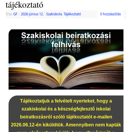
tájékoztató
Írta:
GF
|
2026 június 12.
|
Szakiskola
,
Tájékoztató
0 hozzászólás
Tájékoztatjuk a felvételt nyerteket, hogy a
szakiskolai és a készségfejlesztő iskolai
beiratkozásról szóló tájékoztatót e-mailen
2026.06.12-én kiküldtük. Amennyiben nem kapták