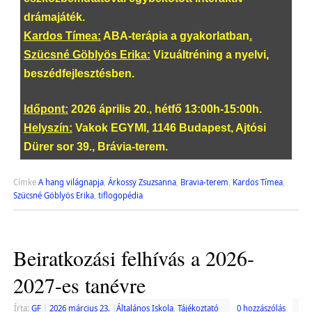
drámajáték.
Kardos Tímea:
ABA-terápia a gyakorlatban
.
Szücsné Göblyös Erika:
Vizuáltréning a nyelvi,
beszédfejlesztésben.
Időpont:
2026 április 20., hétfő 13:00h-15:00h.
Helyszín:
Vakok EGYMI, 1146 Budapest, Ajtósi
Dürer sor 39., Brávia-terem.
Címke
A hang világnapja
,
Árkossy Zsuzsanna
,
Bravia-terem
,
Kardos Tímea
,
Szücsné Göblyös Erika
,
tiflogopédia
Beiratkozási felhívás a 2026-
2027-es tanévre
Írta:
GF
|
2026 március 23.
|
Általános Iskola
,
Tájékoztató
0 hozzászólás