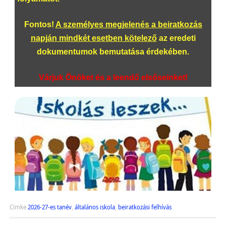
Fontos!
A személyes megjelenés a beiratkozás
napján mindkét esetben kötelező
az eredeti
dokumentumok bemutatása érdekében.
Várjuk Önöket és a leendő elsőseinket!
Címke
2026-27-es tanév
,
általános iskola
,
beiratkozási felhívás