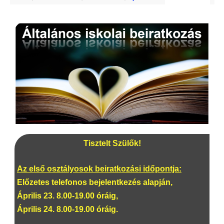
Tisztelt Szülők!
Az első osztályosok beiratkozási időpontja:
Előzetes telefonos bejelentkezés alapján,
Április 23. 8.00-19.00 óráig,
Április 24. 8.00-19.00 óráig.