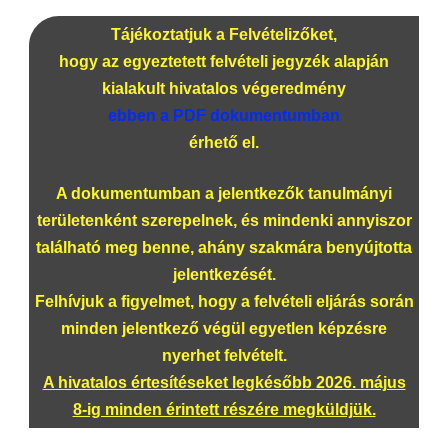
Tájékoztatjuk a Felvételizőket,
hogy az egyeztetett felvételi jegyzék alapján
kialakult hivatalos végeredmény
ebben a PDF dokumentumban
érhető el.
A dokumentumban a jelentkezők tanulmányi
területenként szerepelnek, és mindenki annyiszor
található meg benne, ahány szakmára benyújtotta
jelentkezését.
Felhívjuk a figyelmet, hogy a felvételi eljárás során
minden jelentkező végül egyetlen képzésre
nyerhet felvételt.
A hivatalos értesítéseket legkésőbb 2026. május
8-ig minden érintett részére megküldjük.