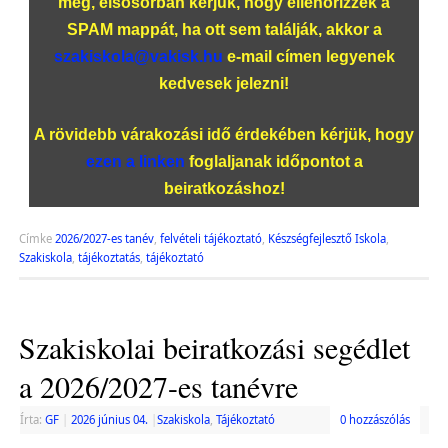
meg, elsősorban kérjük, hogy ellenőrizzék a
SPAM mappát, ha ott sem találják, akkor a
szakiskola@vakisk.hu
e-mail címen legyenek
kedvesek jelezni!
A rövidebb várakozási idő érdekében kérjük, hogy
ezen a linken
foglaljanak időpontot a
beiratkozáshoz!
Címke
2026/2027-es tanév
,
felvételi tájékoztató
,
Készségfejlesztő Iskola
,
Szakiskola
,
tájékoztatás
,
tájékoztató
Szakiskolai beiratkozási segédlet
a 2026/2027-es tanévre
Írta:
GF
|
2026 június 04.
|
Szakiskola
,
Tájékoztató
0 hozzászólás