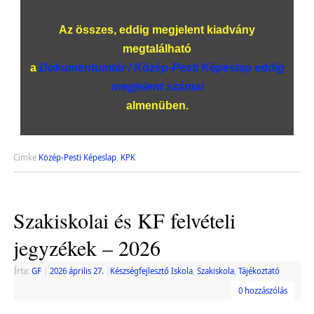
Az összes, eddig megjelent kiadvány
megtalálható
a
Dokumentumtár / Közép-Pesti Képeslap eddig
megjelent számai
almenüben.
Címke
Közép-Pesti Képeslap
,
KPK
Szakiskolai és KF felvételi
jegyzékek – 2026
Írta:
GF
|
2026 április 27.
|
Készségfejlesztő Iskola
,
Szakiskola
,
Tájékoztató
0 hozzászólás