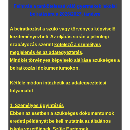
Felhívás a tankötelessé váló gyermekek iskolai
beíratására a 2026/2027. tanévre
A beiratkozást a
szülő vagy törvényes képviselő
kezdeményezheti. Az eljárás során a jelenlegi
szabályozás szerint
kötelező a személyes
megjelenés és az adategyeztetés
.
Mindkét törvényes képviselő aláírása
szükséges a
beiratkozási dokumentumokon.
Kétféle módon intézhetik az adategyeztetési
folyamatot:
1. Személyes ügyintézés
Ebben az esetben a szükséges dokumentumok
eredeti példányát be kell mutatnia az általános
iskola vezetőjének, Szüle Eszternek.