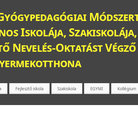
Gyógypedagógiai Módszert
os Iskolája, Szakiskolája,
ztő Nevelés-Oktatást Végző 
Gyermekotthona
a
Fejlesztő iskola
Szakiskola
EGYMI
Kollégium