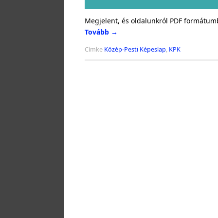
Megjelent, és oldalunkról PDF formátumb
Tovább
→
Címke
Közép-Pesti Képeslap
,
KPK