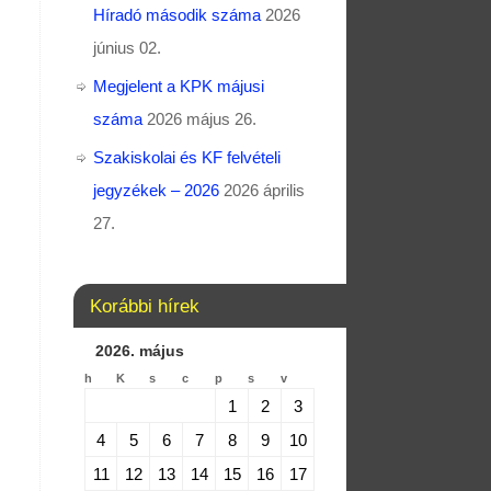
Híradó második száma
2026
június 02.
Megjelent a KPK májusi
száma
2026 május 26.
Szakiskolai és KF felvételi
jegyzékek – 2026
2026 április
27.
Korábbi hírek
2026. május
h
K
s
c
p
s
v
1
2
3
4
5
6
7
8
9
10
11
12
13
14
15
16
17