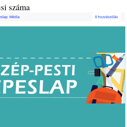
si száma
eslap
,
Média
0 hozzászólás