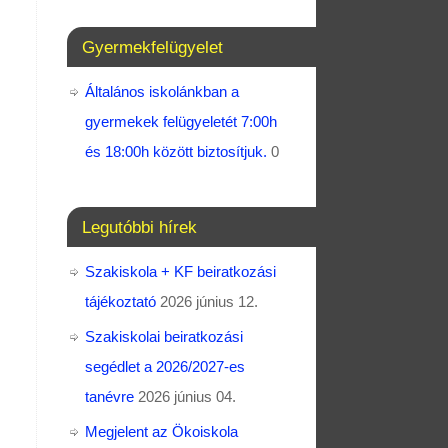
Gyermekfelügyelet
Általános iskolánkban a
gyermekek felügyeletét 7:00h
és 18:00h között biztosítjuk.
0
Legutóbbi hírek
Szakiskola + KF beiratkozási
tájékoztató
2026 június 12.
Szakiskolai beiratkozási
segédlet a 2026/2027-es
tanévre
2026 június 04.
Megjelent az Ökoiskola