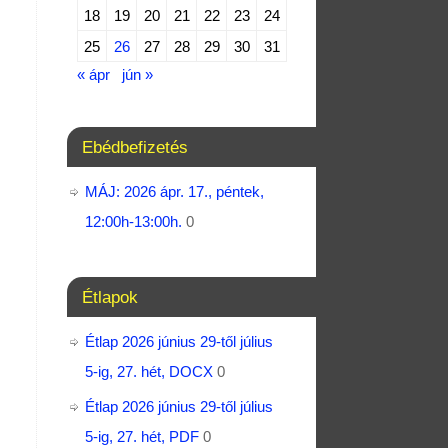
18
19
20
21
22
23
24
25
26
27
28
29
30
31
« ápr
jún »
Ebédbefizetés
MÁJ: 2026 ápr. 17., péntek,
12:00h-13:00h.
0
Étlapok
Étlap 2026 június 29-től július
5-ig, 27. hét, DOCX
0
Étlap 2026 június 29-től július
5-ig, 27. hét, PDF
0