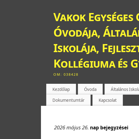
Vakok Egységes 
Óvodája, Általán
Iskolája, Fejles
Kollégiuma és 
OM: 038428
Kezdőlap
Óvoda
Általános Iskol
Dokumentumtár
Kapcsolat
2026 május 26.
nap bejegyzései