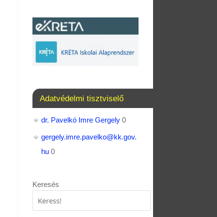
Adatvédelmi tisztviselő
dr. Pavelkó Imre Gergely
0
gergely.imre.pavelko@kk.gov.
hu
0
Keresés
Keresés