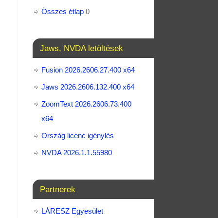
Összes étlap
0
Jaws, NVDA letöltések
Fusion 2026.2606.27.400 x64
Jaws 2026.2606.132.400 x64
ZoomText 2026.2606.73.400​
x64
Ország licenc igénylés
NVDA 2026.1.1.55980
Partnerek
LÁRESZ Egyesület