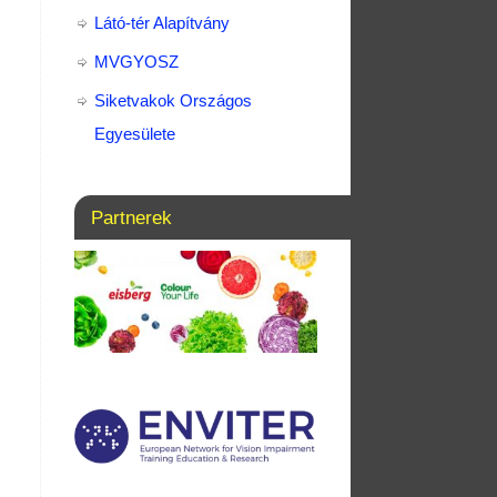
Látó-tér Alapítvány
MVGYOSZ
Siketvakok Országos
Egyesülete
Partnerek