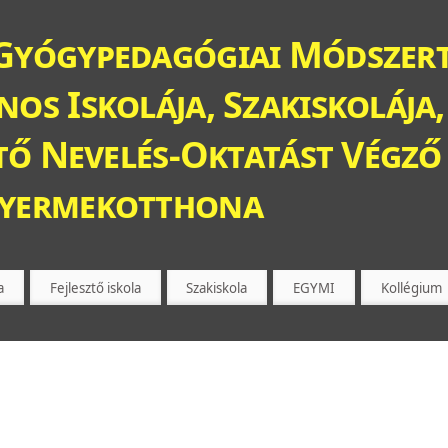
Gyógypedagógiai Módszert
os Iskolája, Szakiskolája,
ztő Nevelés-Oktatást Végző 
Gyermekotthona
a
Fejlesztő iskola
Szakiskola
EGYMI
Kollégium