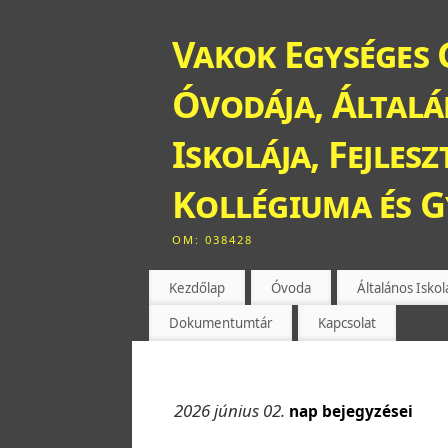
Vakok Egységes 
Óvodája, Általán
Iskolája, Fejles
Kollégiuma és 
OM: 038428
Kezdőlap
Óvoda
Általános Iskol
Dokumentumtár
Kapcsolat
2026 június 02.
nap bejegyzései