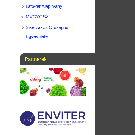
Látó-tér Alapítvány
MVGYOSZ
Siketvakok Országos
Egyesülete
Partnerek