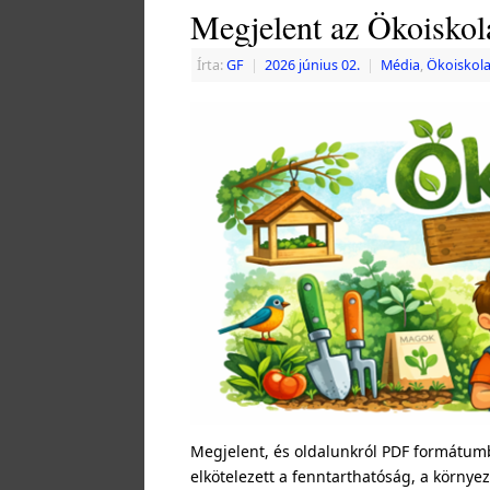
Megjelent az Ökoisko
Írta:
GF
|
2026 június 02.
|
Média
,
Ökoiskola
Megjelent, és oldalunkról PDF formátumb
elkötelezett a fenntarthatóság, a környe