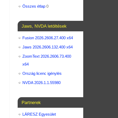
Összes étlap
0
Jaws, NVDA letöltések
Fusion 2026.2606.27.400 x64
Jaws 2026.2606.132.400 x64
ZoomText 2026.2606.73.400​
x64
Ország licenc igénylés
NVDA 2026.1.1.55980
Partnerek
LÁRESZ Egyesület