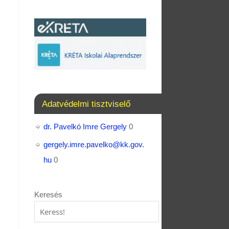
Adatvédelmi tisztviselő
dr. Pavelkó Imre Gergely
0
gergely.imre.pavelko@kk.gov.
hu
0
Keresés
Keresés