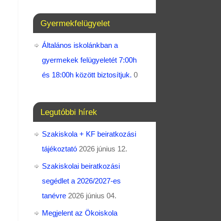
Gyermekfelügyelet
Általános iskolánkban a
gyermekek felügyeletét 7:00h
és 18:00h között biztosítjuk.
0
Legutóbbi hírek
Szakiskola + KF beiratkozási
tájékoztató
2026 június 12.
Szakiskolai beiratkozási
segédlet a 2026/2027-es
tanévre
2026 június 04.
Megjelent az Ökoiskola