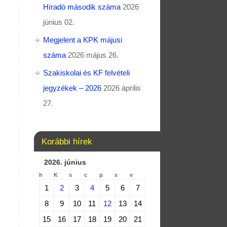
Híradó második száma
2026
június 02.
Megjelent a KPK májusi
száma
2026 május 26.
Szakiskolai és KF felvételi
jegyzékek – 2026
2026 április
27.
Korábbi hírek
2026. június
h
K
s
c
p
s
v
1
2
3
4
5
6
7
8
9
10
11
12
13
14
15
16
17
18
19
20
21