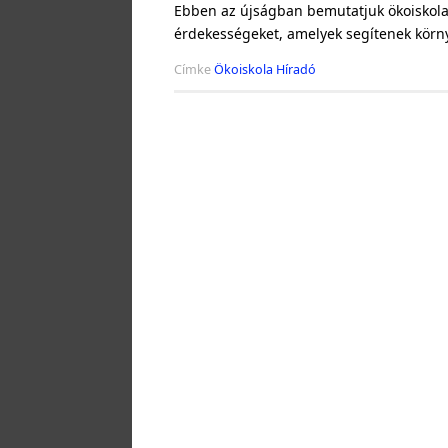
Ebben az újságban bemutatjuk ökoiskolai 
érdekességeket, amelyek segítenek kör
Címke
Ökoiskola Híradó