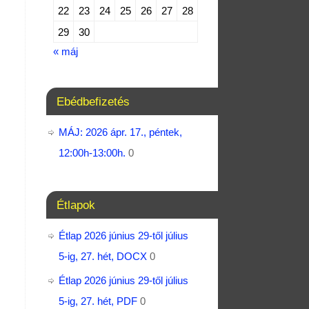
22
23
24
25
26
27
28
29
30
« máj
Ebédbefizetés
MÁJ: 2026 ápr. 17., péntek,
12:00h-13:00h.
0
Étlapok
Étlap 2026 június 29-től július
5-ig, 27. hét, DOCX
0
Étlap 2026 június 29-től július
5-ig, 27. hét, PDF
0