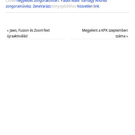
Címke
négykezes zongorakoncert
,
Paládi Máté
,
Várnagy Andrea
zongoraművész
,
ZeneVarázs
.
Könyvjelzőkhöz
Közvetlen link
.
«
Jaws, Fusion és ZoomText
Megjelent a KPK szeptemberi
újraaktiválás!
száma
»