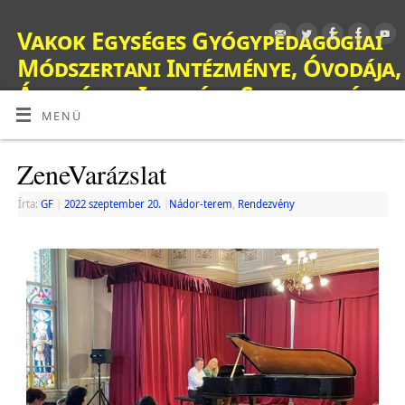
Vakok Egységes Gyógypedagógiai
Módszertani Intézménye, Óvodája,
Általános Iskolája, Szakiskolája,
Készségfejlesztő Iskolája, Fejlesztő
MENÜ
Nevelés-Oktatást Végző Iskolája,
ZeneVarázslat
Kollégiuma és Gyermekotthona
OM: 038428
Írta:
GF
|
2022 szeptember 20.
|
Nádor-terem
,
Rendezvény