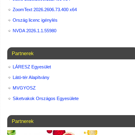
ZoomText 2026.2606.73.400​ x64
Ország licenc igénylés
NVDA 2026.1.1.55980
Partnerek
LÁRESZ Egyesület
Látó-tér Alapítvány
MVGYOSZ
Siketvakok Országos Egyesülete
Partnerek