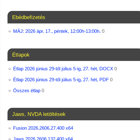
Ebédbefizetés
MÁJ: 2026 ápr. 17., péntek, 12:00h-13:00h.
0
Étlapok
Étlap 2026 június 29-től július 5-ig, 27. hét, DOCX
0
Étlap 2026 június 29-től július 5-ig, 27. hét, PDF
0
Összes étlap
0
Jaws, NVDA letöltések
Fusion 2026.2606.27.400 x64
Jaws 2026.2606.132.400 x64