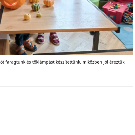
öt faragtunk és töklámpást készítettünk, miközben jól éreztük