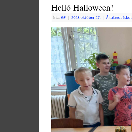
Helló Halloween!
Írta:
GF
|
2023 október 27.
|
Általános Iskol