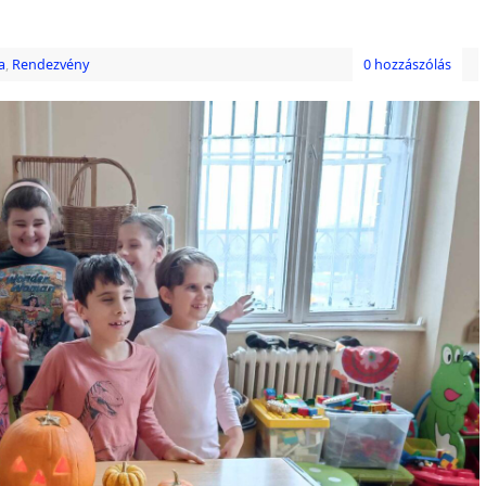
a
,
Rendezvény
0 hozzászólás