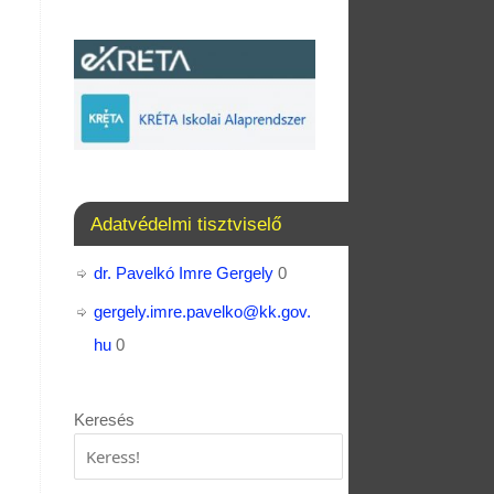
Adatvédelmi tisztviselő
dr. Pavelkó Imre Gergely
0
gergely.imre.pavelko@kk.gov.
hu
0
Keresés
Keresés