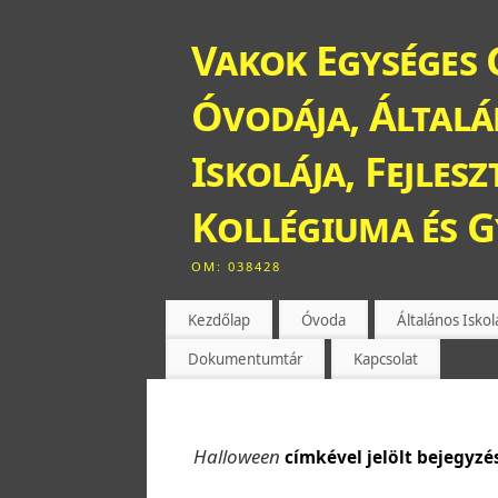
Vakok Egységes 
Óvodája, Általán
Iskolája, Fejles
Kollégiuma és 
OM: 038428
Kezdőlap
Óvoda
Általános Iskol
Dokumentumtár
Kapcsolat
Halloween
címkével jelölt bejegyzé