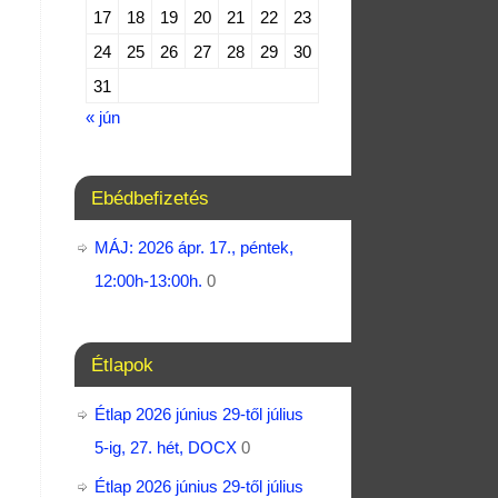
17
18
19
20
21
22
23
24
25
26
27
28
29
30
31
« jún
Ebédbefizetés
MÁJ: 2026 ápr. 17., péntek,
12:00h-13:00h.
0
Étlapok
Étlap 2026 június 29-től július
5-ig, 27. hét, DOCX
0
Étlap 2026 június 29-től július