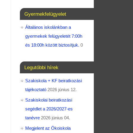
Gyermekfelügyelet
Általános iskolánkban a
gyermekek felügyeletét 7:00h
és 18:00h között biztosítjuk.
0
Legutóbbi hírek
Szakiskola + KF beiratkozási
tájékoztató
2026 június 12.
Szakiskolai beiratkozási
segédlet a 2026/2027-es
tanévre
2026 június 04.
Megjelent az Ökoiskola