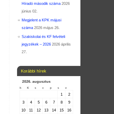
Híradó második száma
2026
június 02.
Megjelent a KPK májusi
száma
2026 május 26.
Szakiskolai és KF felvételi
jegyzékek – 2026
2026 április
27.
Korábbi hírek
2026. augusztus
h
K
s
c
p
s
v
1
2
3
4
5
6
7
8
9
10
11
12
13
14
15
16