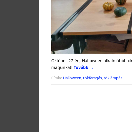
Október 27-én, Halloween alkalmából tök
magunkat!
Tovább
→
Címke
Halloween
,
tökfaragás
,
töklámpás