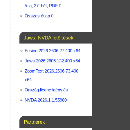
5-ig, 27. hét, PDF
0
Összes étlap
0
Jaws, NVDA letöltések
Fusion 2026.2606.27.400 x64
Jaws 2026.2606.132.400 x64
ZoomText 2026.2606.73.400​
x64
Ország licenc igénylés
NVDA 2026.1.1.55980
Partnerek