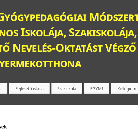
Gyógypedagógiai Módszert
os Iskolája, Szakiskolája,
ztő Nevelés-Oktatást Végző 
Gyermekotthona
a
Fejlesztő iskola
Szakiskola
EGYMI
Kollégium
sek