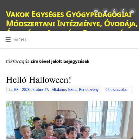
Vakok Egységes Gyógypedagógiai
Módszertani Intézménye, Óvodája,
Általános Iskolája, Szakiskolája,
Készségfejlesztő Iskolája, Fejlesztő
MENÜ
Nevelés-Oktatást Végző Iskolája,
Kollégiuma és Gyermekotthona
tökfaragás
címkével jelölt bejegyzések
OM: 038428
Helló Halloween!
Írta:
GF
|
2023 október 27.
|
Általános Iskola
,
Rendezvény
0 hozzászólás