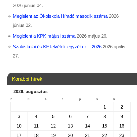
2026 június 04.
Megjelent az Ökoiskola Híradó második száma
2026
június 02.
Megjelent a KPK májusi száma
2026 május 26.
Szakiskolai és KF felvételi jegyzékek – 2026
2026 április
27.
Korábbi hírek
2026. augusztus
h
K
s
c
p
s
v
1
2
3
4
5
6
7
8
9
10
11
12
13
14
15
16
17
18
19
20
21
22
23