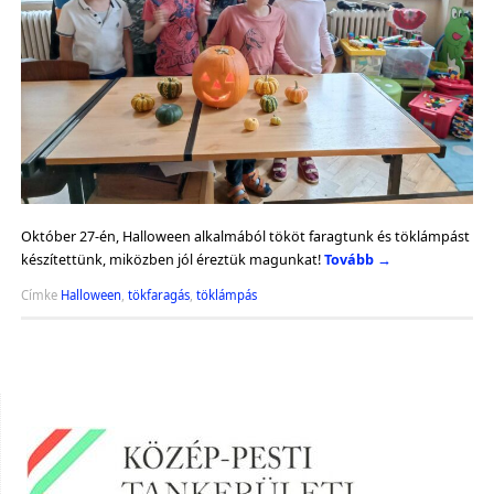
Október 27-én, Halloween alkalmából tököt faragtunk és töklámpást
készítettünk, miközben jól éreztük magunkat!
Tovább
→
Címke
Halloween
,
tökfaragás
,
töklámpás