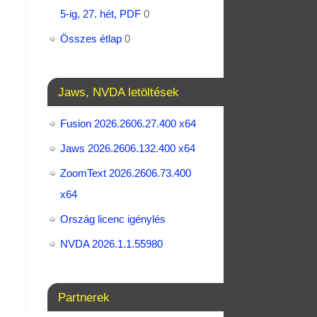
5-ig, 27. hét, PDF
0
Összes étlap
0
Jaws, NVDA letöltések
Fusion 2026.2606.27.400 x64
Jaws 2026.2606.132.400 x64
ZoomText 2026.2606.73.400​
x64
Ország licenc igénylés
NVDA 2026.1.1.55980
Partnerek