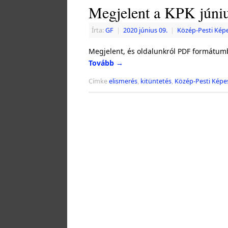
Megjelent a KPK júni
Írta:
GF
|
2020 június 09.
|
Közép-Pesti Kép
Megjelent, és oldalunkról PDF formátumb
Tovább
→
Címke
elismerés
,
kitüntetés
,
Közép-Pesti Képe