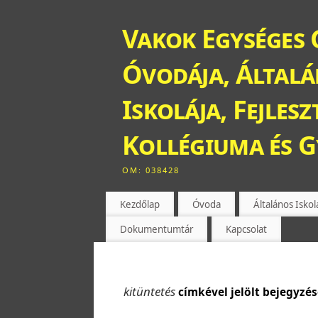
Vakok Egységes 
Óvodája, Általán
Iskolája, Fejles
Kollégiuma és 
OM: 038428
Kezdőlap
Óvoda
Általános Iskol
Dokumentumtár
Kapcsolat
kitüntetés
címkével jelölt bejegyzé