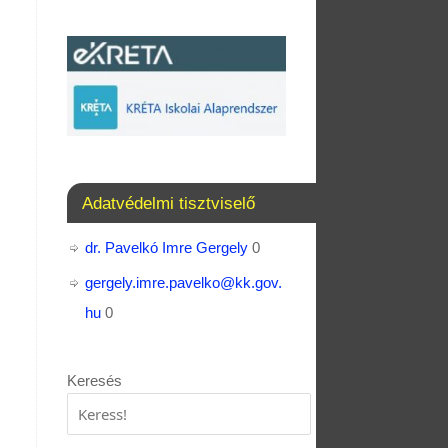
Adatvédelmi tisztviselő
dr. Pavelkó Imre Gergely
0
gergely.imre.pavelko@kk.gov.
hu
0
Keresés
Keresés