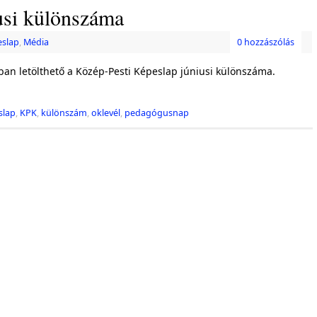
usi különszáma
eslap
,
Média
0 hozzászólás
an letölthető a Közép-Pesti Képeslap júniusi különszáma.
slap
,
KPK
,
különszám
,
oklevél
,
pedagógusnap