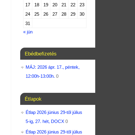
17
18
19
20
21
22
23
24
25
26
27
28
29
30
31
« jún
Ebédbefizetés
MÁJ: 2026 ápr. 17., péntek,
12:00h-13:00h.
0
Étlapok
Étlap 2026 június 29-től július
5-ig, 27. hét, DOCX
0
Étlap 2026 június 29-től július