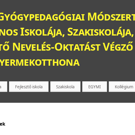
Gyógypedagógiai Módszert
os Iskolája, Szakiskolája,
ztő Nevelés-Oktatást Végző 
Gyermekotthona
a
Fejlesztő iskola
Szakiskola
EGYMI
Kollégium
sek