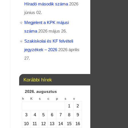
Híradó második száma
2026
június 02.
Megjelent a KPK májusi
száma
2026 május 26.
Szakiskolai és KF felvételi
jegyzékek – 2026
2026 április
27.
Korábbi hírek
2026. augusztus
h
K
s
c
p
s
v
1
2
3
4
5
6
7
8
9
10
11
12
13
14
15
16