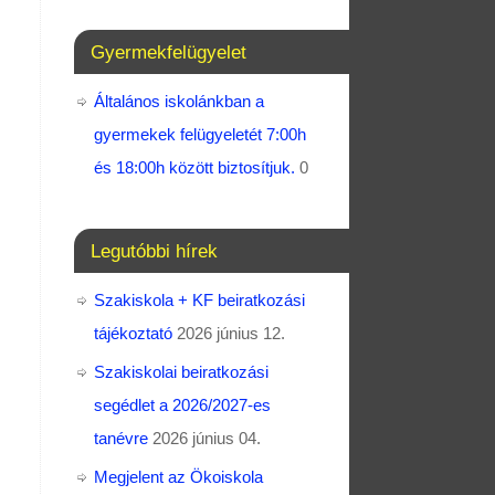
Gyermekfelügyelet
Általános iskolánkban a
gyermekek felügyeletét 7:00h
és 18:00h között biztosítjuk.
0
Legutóbbi hírek
Szakiskola + KF beiratkozási
tájékoztató
2026 június 12.
Szakiskolai beiratkozási
segédlet a 2026/2027-es
tanévre
2026 június 04.
Megjelent az Ökoiskola