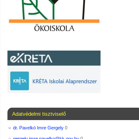
Adatvédelmi tisztviselő
dr. Pavelkó Imre Gergely
0
gergely.imre.pavelko@kk.gov.hu
0