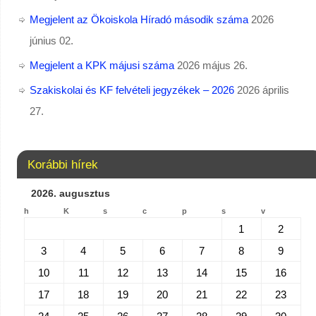
Megjelent az Ökoiskola Híradó második száma
2026
június 02.
Megjelent a KPK májusi száma
2026 május 26.
Szakiskolai és KF felvételi jegyzékek – 2026
2026 április
27.
Korábbi hírek
2026. augusztus
h
K
s
c
p
s
v
1
2
3
4
5
6
7
8
9
10
11
12
13
14
15
16
17
18
19
20
21
22
23