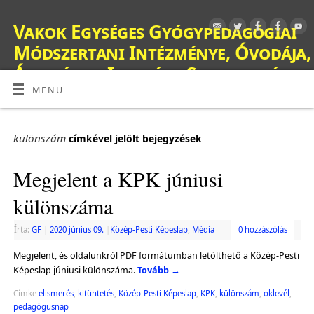
Vakok Egységes Gyógypedagógiai
Módszertani Intézménye, Óvodája,
Általános Iskolája, Szakiskolája,
Készségfejlesztő Iskolája, Fejlesztő
MENÜ
Nevelés-Oktatást Végző Iskolája,
Kollégiuma és Gyermekotthona
különszám
címkével jelölt bejegyzések
OM: 038428
Megjelent a KPK júniusi
különszáma
Írta:
GF
|
2020 június 09.
|
Közép-Pesti Képeslap
,
Média
0 hozzászólás
Megjelent, és oldalunkról PDF formátumban letölthető a Közép-Pesti
Képeslap júniusi különszáma.
Tovább
→
Címke
elismerés
,
kitüntetés
,
Közép-Pesti Képeslap
,
KPK
,
különszám
,
oklevél
,
pedagógusnap