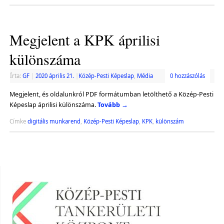
Megjelent a KPK áprilisi
különszáma
Írta:
GF
|
2020 április 21.
|
Közép-Pesti Képeslap
,
Média
0 hozzászólás
Megjelent, és oldalunkról PDF formátumban letölthető a Közép-Pesti
Képeslap áprilisi különszáma.
Tovább
→
Címke
digitális munkarend
,
Közép-Pesti Képeslap
,
KPK
,
különszám