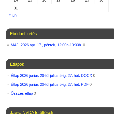
24
25
26
27
28
29
30
31
« jún
Ebédbefizetés
MÁJ: 2026 ápr. 17., péntek, 12:00h-13:00h.
0
Étlapok
Étlap 2026 június 29-től július 5-ig, 27. hét, DOCX
0
Étlap 2026 június 29-től július 5-ig, 27. hét, PDF
0
Összes étlap
0
Jaws, NVDA letöltések