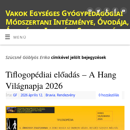
Vakok Egységes Gyógypedagógiai
Módszertani Intézménye, Óvodája,
Általános Iskolája, Szakiskolája,
Készségfejlesztő Iskolája, Fejlesztő
MENÜ
Nevelés-Oktatást Végző Iskolája,
Kollégiuma és Gyermekotthona
Szücsné Göblyös Erika
címkével jelölt bejegyzések
OM: 038428
Tiflogopédiai előadás – A Hang
Világnapja 2026
Írta:
GF
|
2026 április 12.
|
Bravia
,
Rendezvény
0 hozzászólás