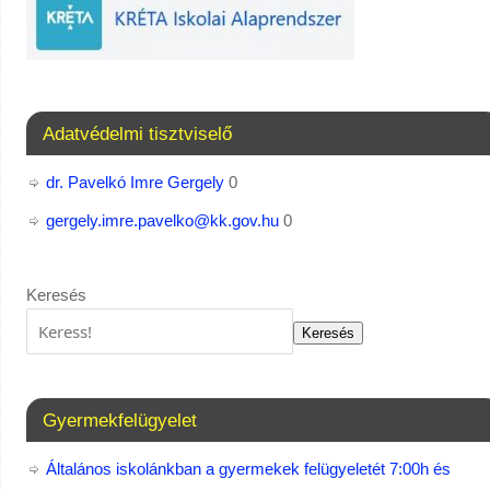
Adatvédelmi tisztviselő
dr. Pavelkó Imre Gergely
0
gergely.imre.pavelko@kk.gov.hu
0
Keresés
Keresés
Gyermekfelügyelet
Általános iskolánkban a gyermekek felügyeletét 7:00h és