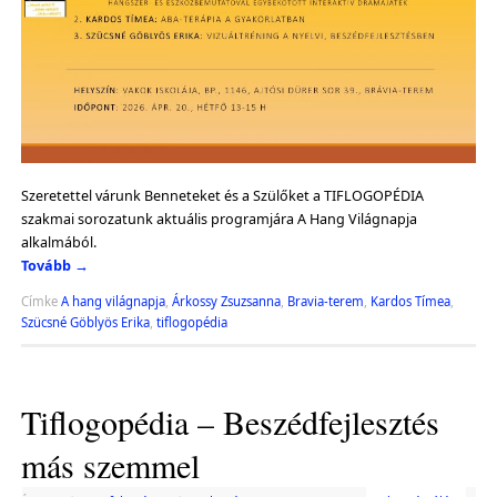
Szeretettel várunk Benneteket és a Szülőket a TIFLOGOPÉDIA
szakmai sorozatunk aktuális programjára A Hang Világnapja
alkalmából.
Tovább
→
Címke
A hang világnapja
,
Árkossy Zsuzsanna
,
Bravia-terem
,
Kardos Tímea
,
Szücsné Göblyös Erika
,
tiflogopédia
Tiflogopédia – Beszédfejlesztés
más szemmel