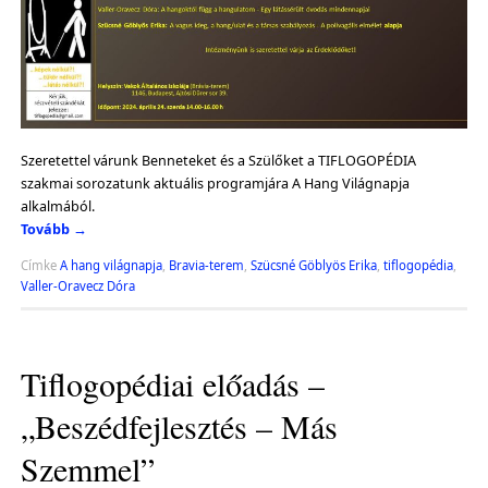
Szeretettel várunk Benneteket és a Szülőket a TIFLOGOPÉDIA
szakmai sorozatunk aktuális programjára A Hang Világnapja
alkalmából.
Tovább
→
Címke
A hang világnapja
,
Bravia-terem
,
Szücsné Göblyös Erika
,
tiflogopédia
,
Valler-Oravecz Dóra
Tiflogopédiai előadás –
„Beszédfejlesztés – Más
Szemmel”