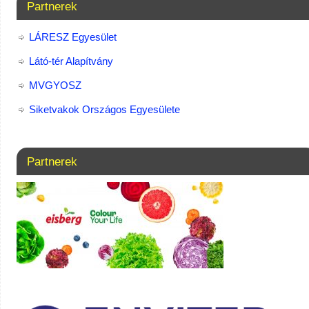
Partnerek
LÁRESZ Egyesület
Látó-tér Alapítvány
MVGYOSZ
Siketvakok Országos Egyesülete
Partnerek