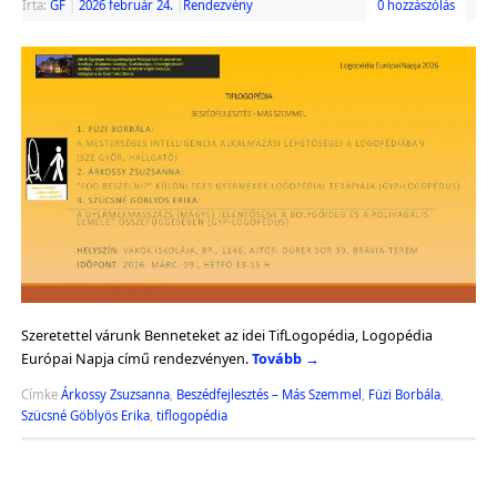
Írta:
GF
|
2026 február 24.
|
Rendezvény
0 hozzászólás
Szeretettel várunk Benneteket az idei TifLogopédia, Logopédia
Európai Napja című rendezvényen.
Tovább
→
Címke
Árkossy Zsuzsanna
,
Beszédfejlesztés – Más Szemmel
,
Füzi Borbála
,
Szücsné Göblyös Erika
,
tiflogopédia