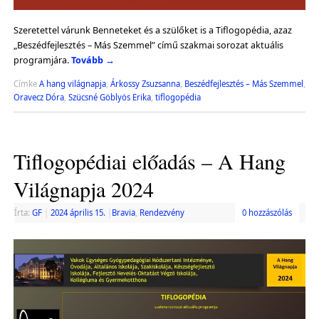
Szeretettel várunk Benneteket és a szülőket is a Tiflogopédia, azaz
„Beszédfejlesztés – Más Szemmel” című szakmai sorozat aktuális
programjára.
Tovább
→
Címke
A hang világnapja
,
Árkossy Zsuzsanna
,
Beszédfejlesztés – Más Szemmel
,
Oravecz Dóra
,
Szücsné Göblyös Erika
,
tiflogopédia
Tiflogopédiai előadás – A Hang
Világnapja 2024
Írta:
GF
|
2024 április 15.
|
Bravia
,
Rendezvény
0 hozzászólás