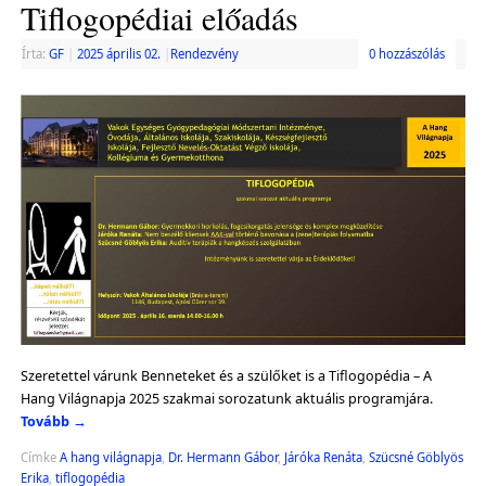
Tiflogopédiai előadás
Írta:
GF
|
2025 április 02.
|
Rendezvény
0 hozzászólás
Szeretettel várunk Benneteket és a szülőket is a Tiflogopédia – A
Hang Világnapja 2025 szakmai sorozatunk aktuális programjára.
Tovább
→
Címke
A hang világnapja
,
Dr. Hermann Gábor
,
Járóka Renáta
,
Szücsné Göblyös
Erika
,
tiflogopédia