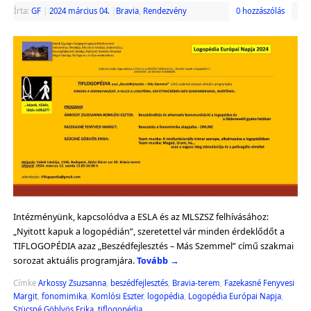
Írta:
GF
|
2024 március 04.
|
Bravia
,
Rendezvény
0 hozzászólás
Intézményünk, kapcsolódva a ESLA és az MLSZSZ felhívásához:
„Nyitott kapuk a logopédián”, szeretettel vár minden érdeklődőt a
TIFLOGOPÉDIA azaz „Beszédfejlesztés – Más Szemmel” című szakmai
sorozat aktuális programjára.
Tovább
→
Címke
Arkossy Zsuzsanna
,
beszédfejlesztés
,
Bravia-terem
,
Fazekasné Fenyvesi
Margit
,
fonomimika
,
Komlósi Eszter
,
logopédia
,
Logopédia Európai Napja
,
Szücsné Göblyös Erika
,
tiflogopédia