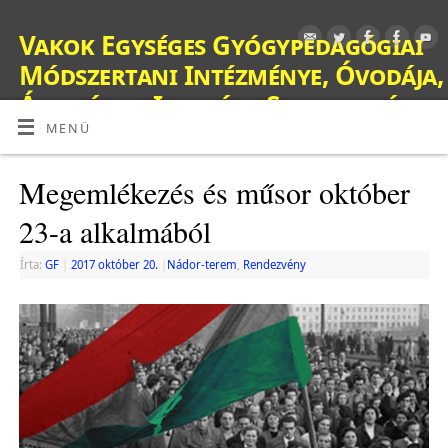
Vakok Egységes Gyógypedagógiai
Módszertani Intézménye, Óvodája,
Általános Iskolája, Szakiskolája,
Készségfejlesztő Iskolája, Fejlesztő
MENÜ
Nevelés-Oktatást Végző Iskolája,
Megemlékezés és műsor október
Kollégiuma és Gyermekotthona
23-a alkalmából
OM: 038428
Írta:
GF
|
2017 október 20.
|
Nádor-terem
,
Rendezvény