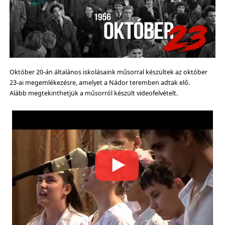
Október 20-án általános iskolásaink műsorral készültek az október
23-ai megemlékezésre, amelyet a Nádor teremben adtak elő.
Alább megtekinthetjük a műsorról készült videofelvételt.