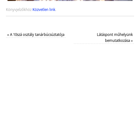
Könyvjelzőkhöz
Közvetlen link
.
«
A 10szá osztály tanárbúcsúztatója
Látáspont műhelyünk
bemutatkozása
»