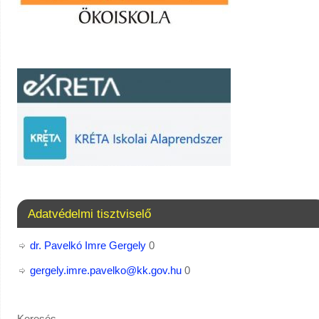
Adatvédelmi tisztviselő
dr. Pavelkó Imre Gergely
0
gergely.imre.pavelko@kk.gov.hu
0
Keresés