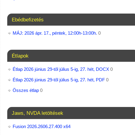
Ebédbefizetés
MÁJ: 2026 ápr. 17., péntek, 12:00h-13:00h.
0
Étlapok
Étlap 2026 június 29-től július 5-ig, 27. hét, DOCX
0
Étlap 2026 június 29-től július 5-ig, 27. hét, PDF
0
Összes étlap
0
Jaws, NVDA letöltések
Fusion 2026.2606.27.400 x64