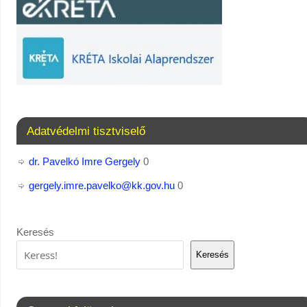
Adatvédelmi tisztviselő
dr. Pavelkó Imre Gergely
0
gergely.imre.pavelko@kk.gov.hu
0
Keresés
Keresés