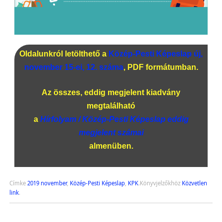
Oldalunkról letölthető a
Közép-Pesti Képeslap új,
november 15-ei, 12. száma
, PDF formátumban.
Az összes, eddig megjelent kiadvány
megtalálható
a
Hírfolyam / Közép-Pesti Képeslap eddig
megjelent számai
almenüben.
Címke
2019 november
,
Közép-Pesti Képeslap
,
KPK
.
Könyvjelzőkhöz
Közvetlen
link
.