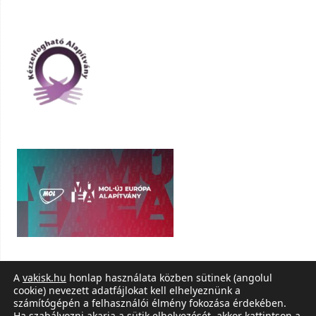
A
vakisk.hu
honlap használata közben sütinek (angolul
cookie) nevezett adatfájlokat kell elhelyeznünk a
számítógépén a felhasználói élmény fokozása érdekében.
Ha szabályozni akarja a sütik elhelyezését, akkor kattintson a