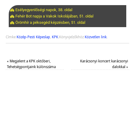
Esélyegyenlőségi napok, 38. oldal
Fehér Bot napja a Vakok Iskolájában, 51. oldal
Örömhír a péksegéd képzésben, 51. oldal
Címke
Közép-Pesti Képeslap
,
KPK
.
Könyvjelzőkhöz
Közvetlen link
.
«
Megjelent a KPK októberi,
Karácsonyi koncert karácsonyi
Tehetségpontjaink különszáma
dalokkal
»