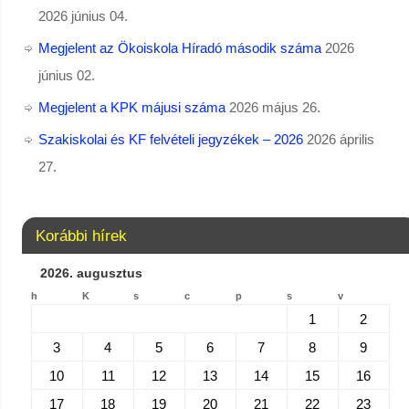
2026 június 04.
Megjelent az Ökoiskola Híradó második száma
2026
június 02.
Megjelent a KPK májusi száma
2026 május 26.
Szakiskolai és KF felvételi jegyzékek – 2026
2026 április
27.
Korábbi hírek
2026. augusztus
h
K
s
c
p
s
v
1
2
3
4
5
6
7
8
9
10
11
12
13
14
15
16
17
18
19
20
21
22
23