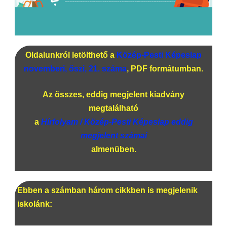
Oldalunkról letölthető a
Közép-Pesti Képeslap
novemberi, őszi, 21. száma
, PDF formátumban.
Az összes, eddig megjelent kiadvány
megtalálható
a
Hírfolyam / Közép-Pesti Képeslap eddig
megjelent számai
almenüben.
Ebben a számban három cikkben is megjelenik
iskolánk: