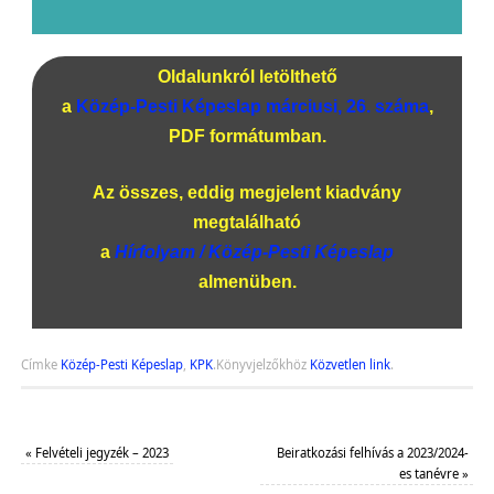
Oldalunkról letölthető
a
Közép-Pesti Képeslap márciusi, 26. száma
,
PDF formátumban.
Az összes, eddig megjelent kiadvány
megtalálható
a
Hírfolyam / Közép-Pesti Képeslap
almenüben.
Címke
Közép-Pesti Képeslap
,
KPK
.
Könyvjelzőkhöz
Közvetlen link
.
«
Felvételi jegyzék – 2023
Beiratkozási felhívás a 2023/2024-
es tanévre
»