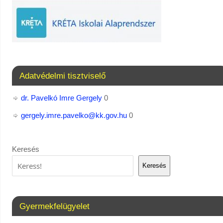
Adatvédelmi tisztviselő
dr. Pavelkó Imre Gergely
0
gergely.imre.pavelko@kk.gov.hu
0
Keresés
Keresés
Gyermekfelügyelet