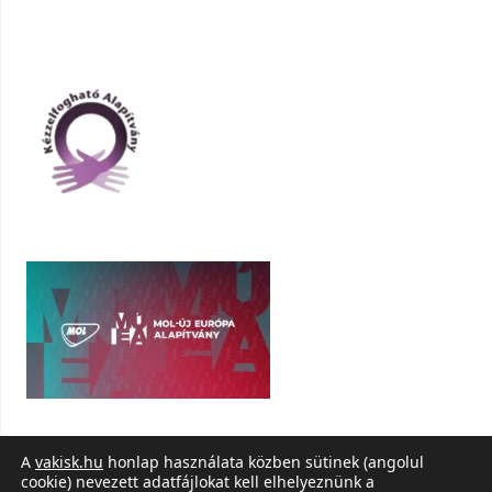
A
vakisk.hu
honlap használata közben sütinek (angolul
cookie) nevezett adatfájlokat kell elhelyeznünk a