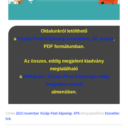
Oldalunkról letölthető
a
Közép-Pesti Képeslap novemberi, 29. száma
,
PDF formátumban.
Az összes, eddig megjelent kiadvány
megtalálható
a
Hírfolyam / Közép-Pesti Képeslap eddig
megjelent számai
almenüben.
Címke
2023 november
,
Közép-Pesti Képeslap
,
KPK
.
Könyvjelzőkhöz
Közvetlen
link
.