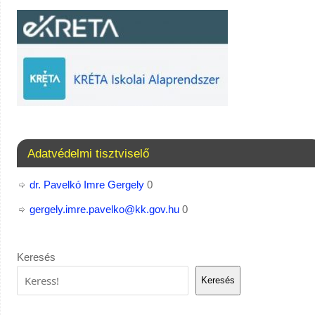
Adatvédelmi tisztviselő
dr. Pavelkó Imre Gergely
0
gergely.imre.pavelko@kk.gov.hu
0
Keresés
Keresés