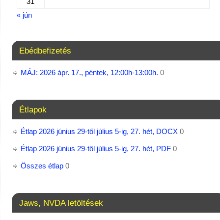
31
« jún
Ebédbefizetés
MÁJ: 2026 ápr. 17., péntek, 12:00h-13:00h.
0
Étlapok
Étlap 2026 június 29-től július 5-ig, 27. hét, DOCX
0
Étlap 2026 június 29-től július 5-ig, 27. hét, PDF
0
Összes étlap
0
Jaws, NVDA letöltések