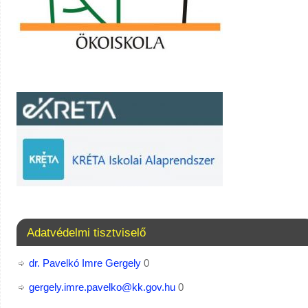
Adatvédelmi tisztviselő
dr. Pavelkó Imre Gergely
0
gergely.imre.pavelko@kk.gov.hu
0