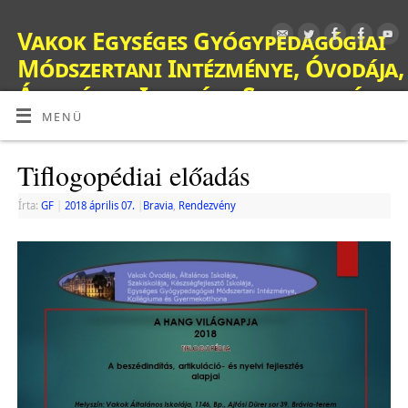
Vakok Egységes Gyógypedagógiai
Módszertani Intézménye, Óvodája,
Általános Iskolája, Szakiskolája,
Készségfejlesztő Iskolája, Fejlesztő
MENÜ
Nevelés-Oktatást Végző Iskolája,
Tiflogopédiai előadás
Kollégiuma és Gyermekotthona
OM: 038428
Írta:
GF
|
2018 április 07.
|
Bravia
,
Rendezvény