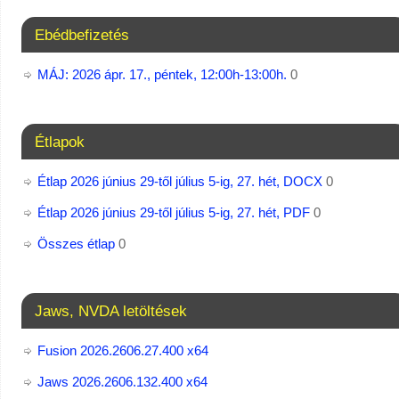
Ebédbefizetés
MÁJ: 2026 ápr. 17., péntek, 12:00h-13:00h.
0
Étlapok
Étlap 2026 június 29-től július 5-ig, 27. hét, DOCX
0
Étlap 2026 június 29-től július 5-ig, 27. hét, PDF
0
Összes étlap
0
Jaws, NVDA letöltések
Fusion 2026.2606.27.400 x64
Jaws 2026.2606.132.400 x64