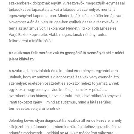
szakemberek dolgoznak együtt. A résztvevők megosztják egymással
tudásukat és tapasztalataikat a látássérült személyek mentális
egészségével kapcsolatban. Minden találkozónak külön témája van.
November 4-én és 5-én Bruges-ben gyűltek össze a résztvevők; a
téma az autizmus volt. Iskolánkat Németh Ildikó, Tóth Emese és
Varjú Eszter képviselte. Alább megosztanak néhány fontos
felismerést a találkozóról.
Az autizmus felismerése vak és gyengénlátó személyeknél – miért
jelent kihívást?
A szakmai tapasztalatok és a kutatási eredmények egyaránt arra
utalnak, hogy az autizmus diagnosztizálása vak vagy gyengénlátó
személyek esetében összetett és sokszor nehéz folyamat. Ennek
egyik oka, hogy bizonyos viselkedési jellemzők – például a
szemkontaktus hiánya, illetve a strukturált, kiszámítható környezet
iránti fokozott igény – mind az autizmus, mind a látássérülés
természetes velejárói lehetnek.
Jelenleg kevés olyan diagnosztikai eszköz áll rendelkezésre, amely
kifejezetten a látássérült emberek szükségleteihez igazodik, és az
adaptált módszerek – például az ADOS-2 módosított változatai –