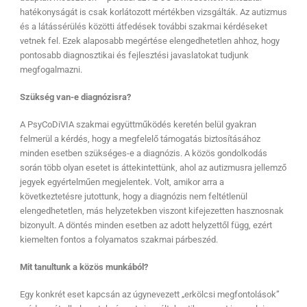
hatékonyságát is csak korlátozott mértékben vizsgálták. Az autizmus
és a látássérülés közötti átfedések további szakmai kérdéseket
vetnek fel. Ezek alaposabb megértése elengedhetetlen ahhoz, hogy
pontosabb diagnosztikai és fejlesztési javaslatokat tudjunk
megfogalmazni.
Szükség van-e diagnózisra?
A PsyCoDiVIA szakmai együttműködés keretén belül gyakran
felmerül a kérdés, hogy a megfelelő támogatás biztosításához
minden esetben szükséges-e a diagnózis. A közös gondolkodás
során több olyan esetet is áttekintettünk, ahol az autizmusra jellemző
jegyek egyértelműen megjelentek. Volt, amikor arra a
következtetésre jutottunk, hogy a diagnózis nem feltétlenül
elengedhetetlen, más helyzetekben viszont kifejezetten hasznosnak
bizonyult. A döntés minden esetben az adott helyzettől függ, ezért
kiemelten fontos a folyamatos szakmai párbeszéd.
Mit tanultunk a közös munkából?
Egy konkrét eset kapcsán az úgynevezett „erkölcsi megfontolások”