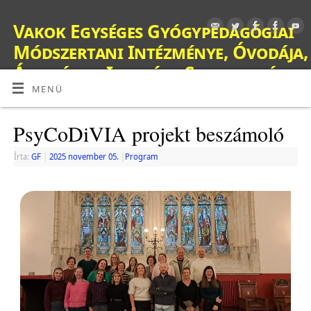
Vakok Egységes Gyógypedagógiai
Módszertani Intézménye, Óvodája,
Általános Iskolája, Szakiskolája,
Készségfejlesztő Iskolája, Fejlesztő
MENÜ
Nevelés-Oktatást Végző Iskolája,
PsyCoDiVIA projekt beszámoló
Kollégiuma és Gyermekotthona
OM: 038428
Írta:
GF
|
2025 november 05.
|
Program