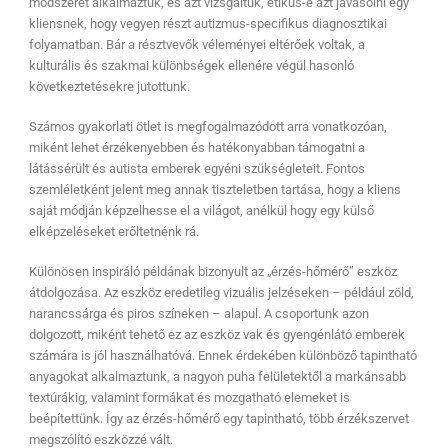
módszerét alkalmaztuk, és azt vizsgáltuk, etikus-e azt javasolni egy
kliensnek, hogy vegyen részt autizmus-specifikus diagnosztikai
folyamatban. Bár a résztvevők véleményei eltérőek voltak, a
kulturális és szakmai különbségek ellenére végül hasonló
következtetésekre jutottunk.
Számos gyakorlati ötlet is megfogalmazódott arra vonatkozóan,
miként lehet érzékenyebben és hatékonyabban támogatni a
látássérült és autista emberek egyéni szükségleteit. Fontos
szemléletként jelent meg annak tiszteletben tartása, hogy a kliens
saját módján képzelhesse el a világot, anélkül hogy egy külső
elképzeléseket erőltetnénk rá.
Különösen inspiráló példának bizonyult az „érzés-hőmérő” eszköz
átdolgozása. Az eszköz eredetileg vizuális jelzéseken – például zöld,
narancssárga és piros színeken – alapul. A csoportunk azon
dolgozott, miként tehető ez az eszköz vak és gyengénlátó emberek
számára is jól használhatóvá. Ennek érdekében különböző tapintható
anyagokat alkalmaztunk, a nagyon puha felületektől a markánsabb
textúrákig, valamint formákat és mozgatható elemeket is
beépítettünk. Így az érzés-hőmérő egy tapintható, több érzékszervet
megszólító eszközzé vált.