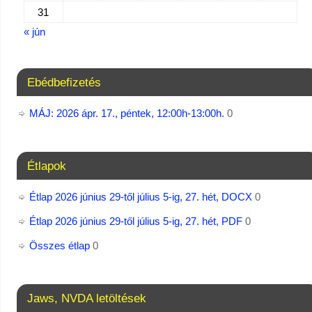
31
« jún
Ebédbefizetés
MÁJ: 2026 ápr. 17., péntek, 12:00h-13:00h.
0
Étlapok
Étlap 2026 június 29-től július 5-ig, 27. hét, DOCX
0
Étlap 2026 június 29-től július 5-ig, 27. hét, PDF
0
Összes étlap
0
Jaws, NVDA letöltések