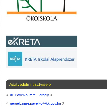
Adatvédelmi tisztviselő
dr. Pavelkó Imre Gergely
0
gergely.imre.pavelko@kk.gov.hu
0