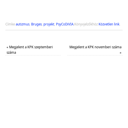
Címke
autizmus
,
Bruges
,
projekt
,
PsyCoDiVIA
.
Könyvjelzőkhöz
Közvetlen link
.
«
Megjelent a KPK szeptemberi
Megjelent a KPK novemberi száma
száma
»