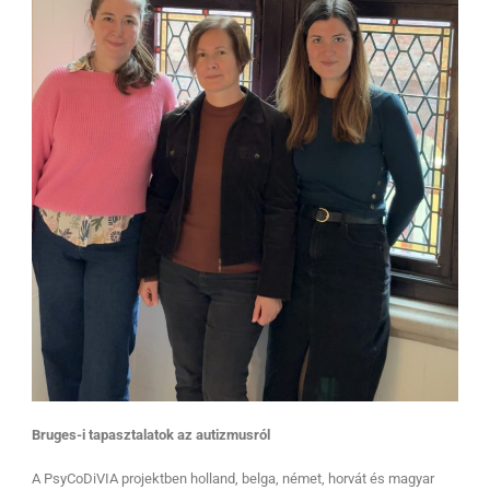
Bruges-i tapasztalatok az autizmusról
A PsyCoDiVIA projektben holland, belga, német, horvát és magyar