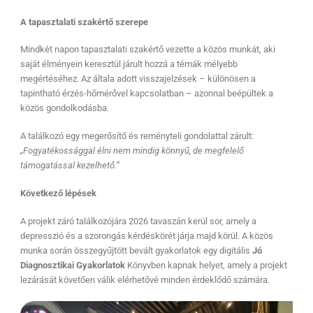
A tapasztalati szakértő szerepe
Mindkét napon tapasztalati szakértő vezette a közös munkát, aki
saját élményein keresztül járult hozzá a témák mélyebb
megértéséhez. Az általa adott visszajelzések – különösen a
tapintható érzés-hőmérővel kapcsolatban – azonnal beépültek a
közös gondolkodásba.
A találkozó egy megerősítő és reményteli gondolattal zárult:
„Fogyatékossággal élni nem mindig könnyű, de megfelelő
támogatással kezelhető.”
Következő lépések
A projekt záró találkozójára 2026 tavaszán kerül sor, amely a
depresszió és a szorongás kérdéskörét járja majd körül. A közös
munka során összegyűjtött bevált gyakorlatok egy digitális
Jó
Diagnosztikai Gyakorlatok
Könyvben kapnak helyet, amely a projekt
lezárását követően válik elérhetővé minden érdeklődő számára.