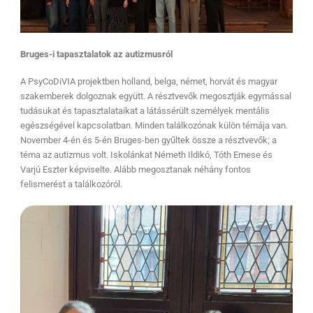
Bruges-i tapasztalatok az autizmusról
A PsyCoDiVIA projektben holland, belga, német, horvát és magyar
szakemberek dolgoznak együtt. A résztvevők megosztják egymással
tudásukat és tapasztalataikat a látássérült személyek mentális
egészségével kapcsolatban. Minden találkozónak külön témája van.
November 4-én és 5-én Bruges-ben gyűltek össze a résztvevők; a
téma az autizmus volt. Iskolánkat Németh Ildikó, Tóth Emese és
Varjú Eszter képviselte. Alább megosztanak néhány fontos
felismerést a találkozóról.