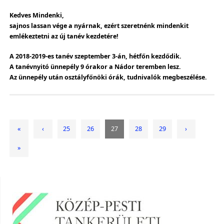
Kedves Mindenki,
sajnos lassan vége a nyárnak, ezért szeretnénk mindenkit
emlékeztetni az új tanév kezdetére!
A 2018-2019-es tanév szeptember 3-án, hétfőn kezdődik.
A tanévnyitó ünnepély 9 órakor a Nádor teremben lesz.
Az ünnepély után osztályfőnöki órák, tudnivalók megbeszélése.
«
‹
25
26
27
28
29
›
»