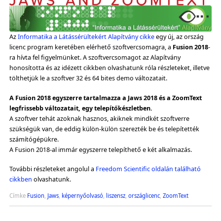
Az
Informatika a Látássérültekért Alapítvány cikke
egy új, az ország
licenc program keretében elérhető szoftvercsomagra, a
Fusion 2018
-
ra hívta fel figyelmünket. A szoftvercsomagot az Alapítvány
honosította és az idézett cikkben olvashatunk róla részleteket, illetve
tölthetjük le a szoftver 32 és 64 bites demo változatait.
A Fusion 2018 egyszerre tartalmazza a Jaws 2018 és a ZoomText
legfrissebb változatait, egy telepítőkészletben.
A szoftver tehát azoknak hasznos, akiknek mindkét szoftverre
szükségük van, de eddig külön-külön szerezték be és telepítették
számítógépükre.
A Fusion 2018-al immár egyszerre telepíthető e két alkalmazás.
További részleteket angolul a
Freedom Scientific oldalán található
cikkben
olvashatunk.
Címke
Fusion
,
Jaws
,
képernyőolvasó
,
liszensz
,
országlicenc
,
ZoomText