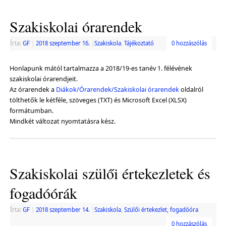
Szakiskolai órarendek
Írta:
GF
|
2018 szeptember 16.
|
Szakiskola
,
Tájékoztató
0 hozzászólás
Honlapunk mától tartalmazza a 2018/19-es tanév 1. félévének
szakiskolai órarendjeit.
Az órarendek a
Diákok/Órarendek/Szakiskolai órarendek
oldalról
tölthetők le kétféle, szöveges (TXT) és Microsoft Excel (XLSX)
formátumban.
Mindkét változat nyomtatásra kész.
Szakiskolai szülői értekezletek és
fogadóórák
Írta:
GF
|
2018 szeptember 14.
|
Szakiskola
,
Szülői értekezlet, fogadóóra
0 hozzászólás