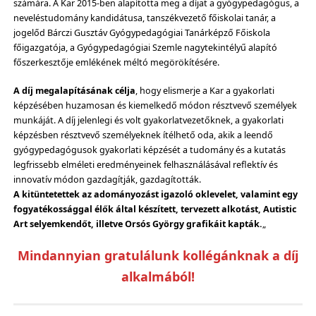
számára. A Kar 2015-ben alapította meg a díjat a gyógypedagógus, a
neveléstudomány kandidátusa, tanszékvezető főiskolai tanár, a
jogelőd Bárczi Gusztáv Gyógypedagógiai Tanárképző Főiskola
főigazgatója, a Gyógypedagógiai Szemle nagytekintélyű alapító
főszerkesztője emlékének méltó megörökítésére.
A díj megalapításának célja
, hogy elismerje a Kar a gyakorlati
képzésében huzamosan és kiemelkedő módon résztvevő személyek
munkáját. A díj jelenlegi és volt gyakorlatvezetőknek, a gyakorlati
képzésben résztvevő személyeknek ítélhető oda, akik a leendő
gyógypedagógusok gyakorlati képzését a tudomány és a kutatás
legfrissebb elméleti eredményeinek felhasználásával reflektív és
innovatív módon gazdagítják, gazdagították.
A kitüntetettek az adományozást igazoló oklevelet, valamint egy
fogyatékossággal élők által készített, tervezett alkotást, Autistic
Art selyemkendőt, illetve Orsós György grafikáit kapták.
„
Mindannyian gratulálunk kollégánknak a díj
alkalmából!