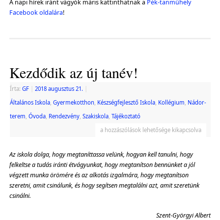
A napi hírek iránt vágyók máris kattinthatnak a
Pék-tanműhely
Facebook oldalára
!
Kezdődik az új tanév!
Írta:
GF
|
2018 augusztus 21.
|
Általános Iskola
,
Gyermekotthon
,
Készségfejlesztő Iskola
,
Kollégium
,
Nádor-
terem
,
Óvoda
,
Rendezvény
,
Szakiskola
,
Tájékoztató
a hozzászólások lehetősége kikapcsolva
Az iskola dolga, hogy megtaníttassa velünk, hogyan kell tanulni, hogy
felkeltse a tudás iránti étvágyunkat, hogy megtanítson bennünket a jól
végzett munka örömére és az alkotás izgalmára, hogy megtanítson
szeretni, amit csinálunk, és hogy segítsen megtalálni azt, amit szeretünk
csinálni.
Szent-Györgyi Albert