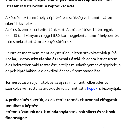
szakiskolánkban szeptembertől
pék rész-szakképzést
indítunk
látássérült fiataloknak. A képzés két éves.
A képzéshez tanműhely kiépítésére is szükség volt, amit nyáron
sikerült kivitelezni.
Az éles üzemre ma kerítettünk sort. A próbasütésre hírére egyik
leendő tanítványunk reggel 6:30-kor megjelent a tanműhelyben, és
máris neki akart látni a kenyérsütésnek.
Persze ez most nem ment egyszerűen, hiszen szakoktatóink (
Bíró
Csaba, Brezovszky Bianka és Tarnai László
) feladata lett az üzem
éles helyzetben való tesztelése, a teljes munkafolyamat végigvitele, a
gépek kipróbálása, a didaktikai lépések finomhangolása.
Természetesen a jó illatok és az új szakma iránti lelkesedés és
szurkolás vonzotta az érdeklődőket, amint azt a
képek
is bizonyítják.
A próbasütés sikerült, az elkészült termékek azonnal elfogytak.
Indulhat a képzés!
Ezúton kívánunk nekik mindannyian sok-sok sikert és sok-sok
finomságot!