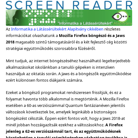
Az
Informatika a Látássérültekért Alapítvány cikkében
részletes
információkat olvashatunk a
Mozilla Firefox böngésző és a Jaws
2018
magasabb szintű támogatásáról és a két fejlesztő cég közötti
stratégiai együttműködés szorosabbra fűzéséről.
Mint tudjuk, az internet böngészéséhez használható legelterjedtebb
alkalmazásokat iskolánkban a tanulói gépeken is intenzíven
használjuk az oktatás során. A Jaws és a böngészők együttműködése
ezért különösen fontos diákjaink számára.
Ezeket a böngésző programokat rendszeresen frissítjük, és ez a
folyamat havonta több alkalommal is megtörténik. A Mozilla Firefox
esetében a 60-as verziószámmal Quantum fantázianéven jelentős
változások következtek be, amelyek leginkább a biztonságos
böngészést célozták. Éppen ezért fontos volt, hogy a Jaws 2018-at
minél jobban hozzáigazítsák ezekhez a változásokhoz.
A Firefox
jelenleg a 62-es verziószámnál tart, és az együttműködésnek
köszönhetően a tanulói számítógépeken várhatóan továbbra is