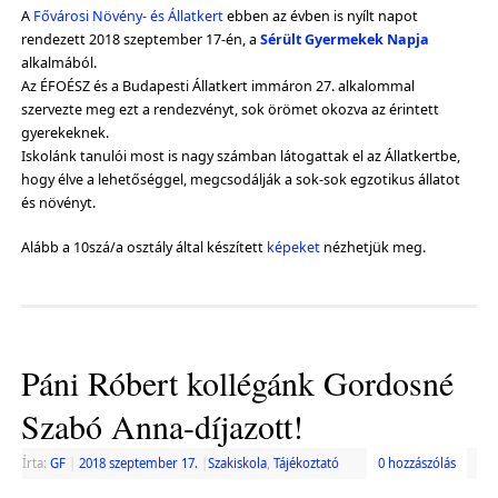
A
Fővárosi Növény- és Állatkert
ebben az évben is nyílt napot
rendezett 2018 szeptember 17-én, a
Sérült Gyermekek Napja
alkalmából.
Az ÉFOÉSZ és a Budapesti Állatkert immáron 27. alkalommal
szervezte meg ezt a rendezvényt, sok örömet okozva az érintett
gyerekeknek.
Iskolánk tanulói most is nagy számban látogattak el az Állatkertbe,
hogy élve a lehetőséggel, megcsodálják a sok-sok egzotikus állatot
és növényt.
Alább a 10szá/a osztály által készített
képeket
nézhetjük meg.
Páni Róbert kollégánk Gordosné
Szabó Anna-díjazott!
Írta:
GF
|
2018 szeptember 17.
|
Szakiskola
,
Tájékoztató
0 hozzászólás