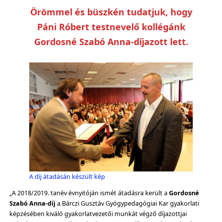
Örömmel és büszkén tudatjuk, hogy
Páni Róbert testnevelő kollégánk
Gordosné Szabó Anna-díjazott lett.
A díj átadásán készült kép
„A 2018/2019. tanév évnyitóján ismét átadásra került a
Gordosné
Szabó Anna-díj
a Bárczi Gusztáv Gyógypedagógiai Kar gyakorlati
képzésében kiváló gyakorlatvezetői munkát végző díjazottjai