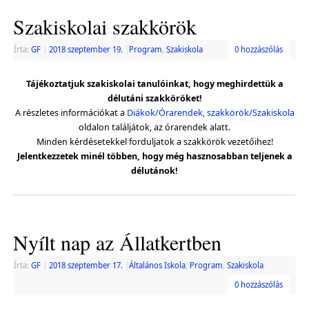
Szakiskolai szakkörök
Írta:
GF
|
2018 szeptember 19.
|
Program
,
Szakiskola
0 hozzászólás
Tájékoztatjuk szakiskolai tanulóinkat, hogy meghirdettük a
délutáni szakköröket!
A részletes információkat a
Diákok/Órarendek, szakkörök/Szakiskola
oldalon találjátok, az órarendek alatt.
Minden kérdésetekkel forduljatok a szakkörök vezetőihez!
Jelentkezzetek minél többen, hogy még hasznosabban teljenek a
délutánok!
Nyílt nap az Állatkertben
Írta:
GF
|
2018 szeptember 17.
|
Általános Iskola
,
Program
,
Szakiskola
0 hozzászólás