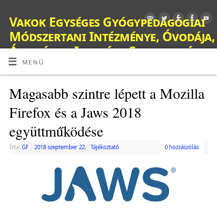
Vakok Egységes Gyógypedagógiai
Módszertani Intézménye, Óvodája,
Általános Iskolája, Szakiskolája,
Készségfejlesztő Iskolája, Fejlesztő
MENÜ
Nevelés-Oktatást Végző Iskolája,
Magasabb szintre lépett a Mozilla
Kollégiuma és Gyermekotthona
Firefox és a Jaws 2018
OM: 038428
együttműködése
Írta:
GF
|
2018 szeptember 22.
|
Tájékoztató
0 hozzászólás