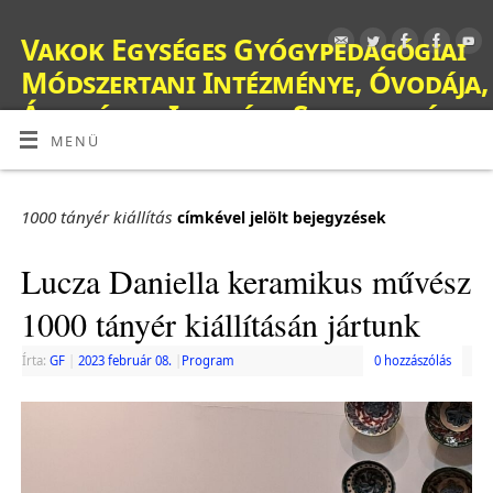
Vakok Egységes Gyógypedagógiai
Módszertani Intézménye, Óvodája,
Általános Iskolája, Szakiskolája,
Készségfejlesztő Iskolája, Fejlesztő
MENÜ
Nevelés-Oktatást Végző Iskolája,
Kollégiuma és Gyermekotthona
1000 tányér kiállítás
címkével jelölt bejegyzések
OM: 038428
Lucza Daniella keramikus művész
1000 tányér kiállításán jártunk
Írta:
GF
|
2023 február 08.
|
Program
0 hozzászólás