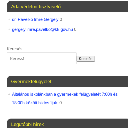
Adatvédelmi tisztviselő
dr. Pavelkó Imre Gergely
0
gergely.imre.pavelko@kk.gov.hu
0
Keresés
Keresés
Gyermekfelügyelet
Általános iskolánkban a gyermekek felügyeletét 7:00h és
18:00h között biztosítjuk.
0
Legutóbbi hírek