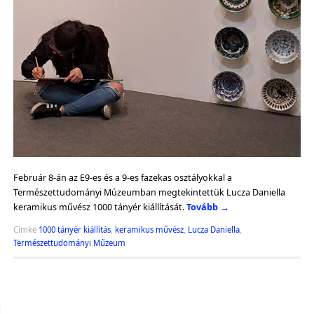
Február 8-án az E9-es és a 9-es fazekas osztályokkal a
Természettudományi Múzeumban megtekintettük Lucza Daniella
keramikus művész 1000 tányér kiállítását.
Tovább
→
Címke
1000 tányér kiállítás
,
keramikus művész
,
Lucza Daniella
,
Természettudományi Műzeum