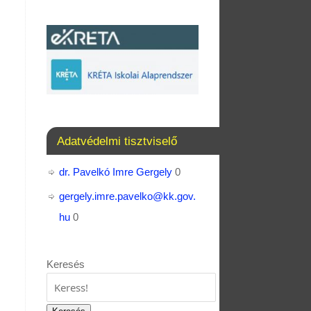
Adatvédelmi tisztviselő
dr. Pavelkó Imre Gergely
0
gergely.imre.pavelko@kk.gov.
hu
0
Keresés