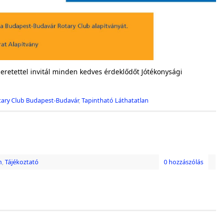
retettel invitál minden kedves érdeklődőt Jótékonysági
tary Club Budapest-Budavár
,
Tapintható Láthatatlan
m
,
Tájékoztató
0 hozzászólás