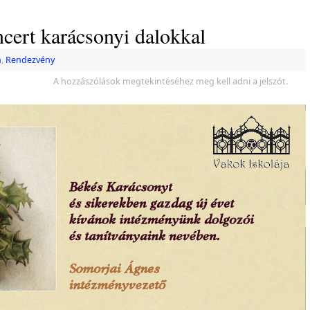
cert karácsonyi dalokkal
m
,
Rendezvény
A hozzászólások megtekintéséhez meg kell adni a jelszót.