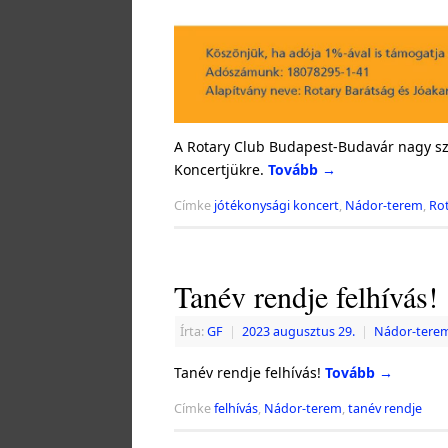
A Rotary Club Budapest-Budavár nagy sze
Koncertjükre.
Tovább
→
Címke
jótékonysági koncert
,
Nádor-terem
,
Ro
Tanév rendje felhívás!
Írta:
GF
|
2023 augusztus 29.
|
Nádor-tere
Tanév rendje felhívás!
Tovább
→
Címke
felhívás
,
Nádor-terem
,
tanév rendje