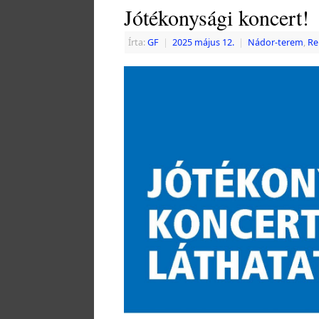
Jótékonysági koncert!
Írta:
GF
|
2025 május 12.
|
Nádor-terem
,
Re