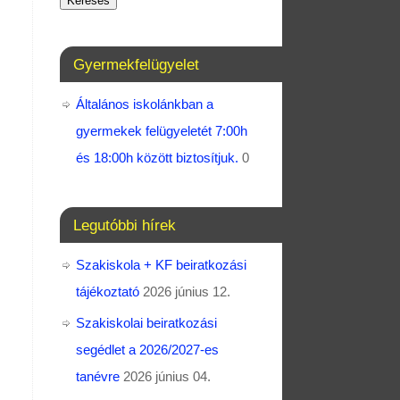
Keresés
Gyermekfelügyelet
Általános iskolánkban a
gyermekek felügyeletét 7:00h
és 18:00h között biztosítjuk.
0
Legutóbbi hírek
Szakiskola + KF beiratkozási
tájékoztató
2026 június 12.
Szakiskolai beiratkozási
segédlet a 2026/2027-es
tanévre
2026 június 04.