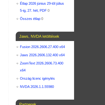
Étlap 2026 június 29-től július
5-ig, 27. hét, PDF
0
Összes étlap
0
Jaws, NVDA letöltések
Fusion 2026.2606.27.400 x64
Jaws 2026.2606.132.400 x64
ZoomText 2026.2606.73.400​
x64
Ország licenc igénylés
NVDA 2026.1.1.55980
Partnerek