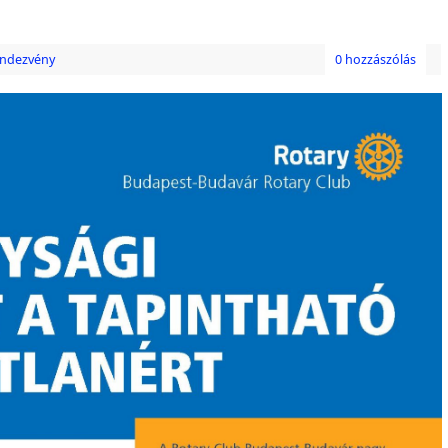
ndezvény
0 hozzászólás