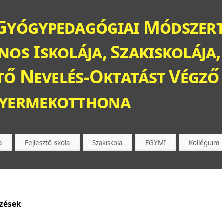
Gyógypedagógiai Módszert
os Iskolája, Szakiskolája,
ztő Nevelés-Oktatást Végző 
Gyermekotthona
a
Fejlesztő iskola
Szakiskola
EGYMI
Kollégium
yzések