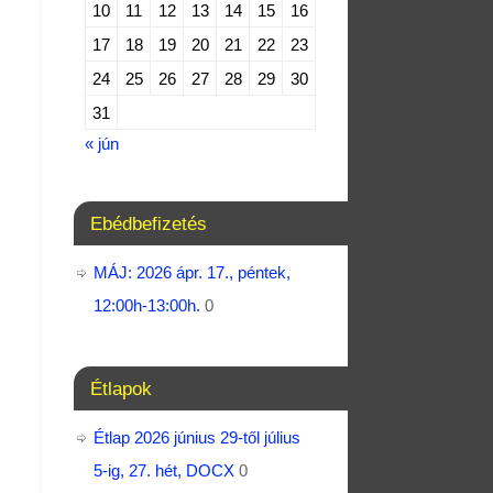
10
11
12
13
14
15
16
17
18
19
20
21
22
23
24
25
26
27
28
29
30
31
« jún
Ebédbefizetés
MÁJ: 2026 ápr. 17., péntek,
12:00h-13:00h.
0
Étlapok
Étlap 2026 június 29-től július
5-ig, 27. hét, DOCX
0