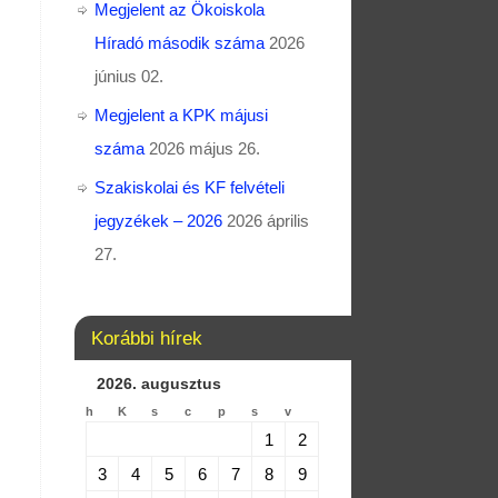
Megjelent az Ökoiskola
Híradó második száma
2026
június 02.
Megjelent a KPK májusi
száma
2026 május 26.
Szakiskolai és KF felvételi
jegyzékek – 2026
2026 április
27.
Korábbi hírek
2026. augusztus
h
K
s
c
p
s
v
1
2
3
4
5
6
7
8
9