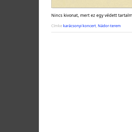
Nincs kivonat, mert ez egy védett tartal
Címke
karácsonyi koncert
,
Nádor-terem