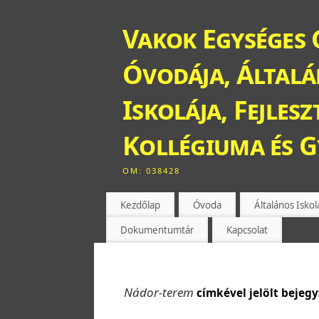
Vakok Egységes 
Óvodája, Általán
Iskolája, Fejles
Kollégiuma és 
OM: 038428
Kezdőlap
Óvoda
Általános Iskol
Dokumentumtár
Kapcsolat
Nádor-terem
címkével jelölt bejeg