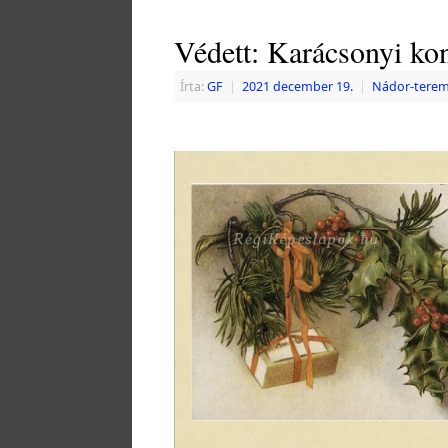
Védett: Karácsonyi kon
Írta:
GF
|
2021 december 19.
|
Nádor-tere