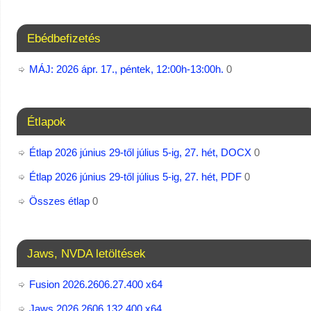
Ebédbefizetés
MÁJ: 2026 ápr. 17., péntek, 12:00h-13:00h.
0
Étlapok
Étlap 2026 június 29-től július 5-ig, 27. hét, DOCX
0
Étlap 2026 június 29-től július 5-ig, 27. hét, PDF
0
Összes étlap
0
Jaws, NVDA letöltések
Fusion 2026.2606.27.400 x64
Jaws 2026.2606.132.400 x64