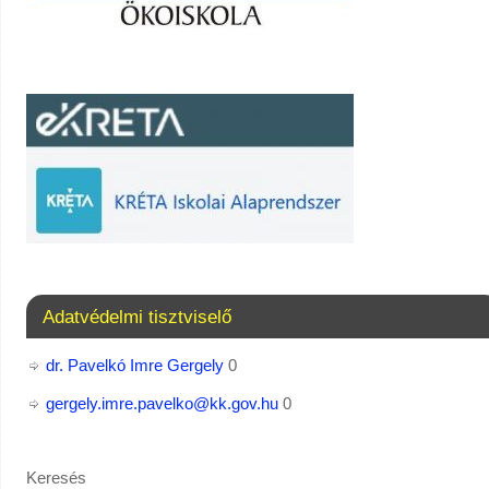
Adatvédelmi tisztviselő
dr. Pavelkó Imre Gergely
0
gergely.imre.pavelko@kk.gov.hu
0
Keresés