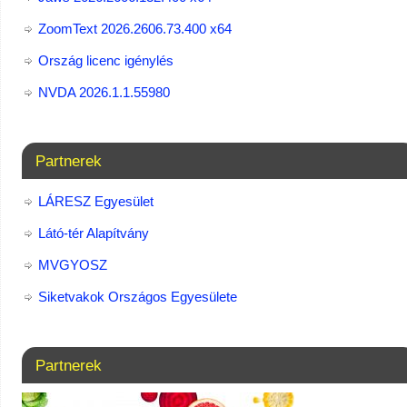
ZoomText 2026.2606.73.400​ x64
Ország licenc igénylés
NVDA 2026.1.1.55980
Partnerek
LÁRESZ Egyesület
Látó-tér Alapítvány
MVGYOSZ
Siketvakok Országos Egyesülete
Partnerek