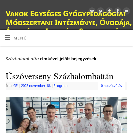
Vakok Egységes Gyógypedagógiai
Módszertani Intézménye, Óvodája,
Általános Iskolája, Szakiskolája,
Készségfejlesztő Iskolája, Fejlesztő
MENÜ
Nevelés-Oktatást Végző Iskolája,
Kollégiuma és Gyermekotthona
Százhalombatta
címkével jelölt bejegyzések
OM: 038428
Úszóverseny Százhalombattán
Írta:
GF
|
2023 november 18.
|
Program
0 hozzászólás