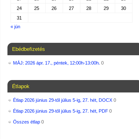
24
25
26
27
28
29
30
31
« jún
Ebédbefizetés
MÁJ: 2026 ápr. 17., péntek, 12:00h-13:00h.
0
Étlapok
Étlap 2026 június 29-től július 5-ig, 27. hét, DOCX
0
Étlap 2026 június 29-től július 5-ig, 27. hét, PDF
0
Összes étlap
0