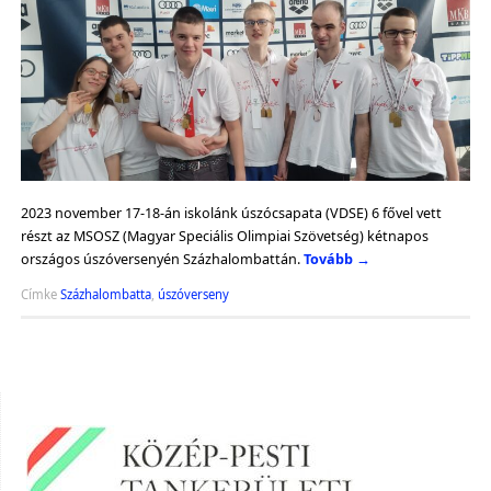
2023 november 17-18-án iskolánk úszócsapata (VDSE) 6 fővel vett
részt az MSOSZ (Magyar Speciális Olimpiai Szövetség) kétnapos
országos úszóversenyén Százhalombattán.
Tovább
→
Címke
Százhalombatta
,
úszóverseny