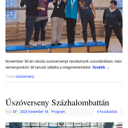
November 30-án iskolai úszóversenyt rendeztünk uszodánkban. Házi
versenyünkön 30 tanuló vállalta a megmérettetést.
Tovább
→
Címke
úszóverseny
Úszóverseny Százhalombattán
Írta:
GF
|
2023 november 18.
|
Program
0 hozzászólás