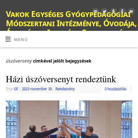
Vakok Egységes Gyógypedagógiai
Módszertani Intézménye, Óvodája,
Általános Iskolája, Szakiskolája,
Készségfejlesztő Iskolája, Fejlesztő
MENÜ
Nevelés-Oktatást Végző Iskolája,
Kollégiuma és Gyermekotthona
úszóverseny
címkével jelölt bejegyzések
OM: 038428
Házi úszóversenyt rendeztünk
Írta:
GF
|
2023 november 30.
|
Rendezvény
0 hozzászólás