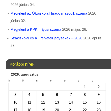
2026 június 04.
Megjelent az Ökoiskola Híradó második száma
2026
június 02.
Megjelent a KPK májusi száma
2026 május 26.
Szakiskolai és KF felvételi jegyzékek – 2026
2026 április
27.
Korábbi hírek
2026. augusztus
h
K
s
c
p
s
v
1
2
3
4
5
6
7
8
9
10
11
12
13
14
15
16
17
18
19
20
21
22
23