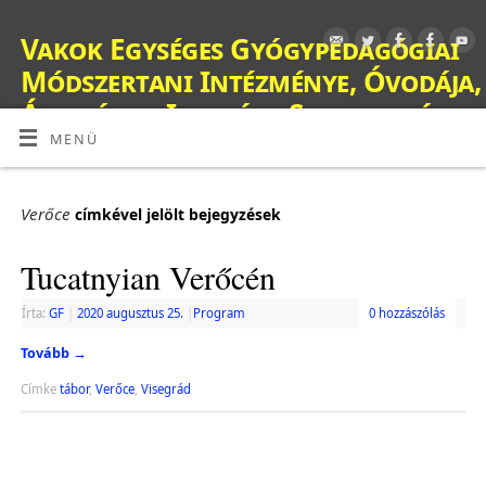
Vakok Egységes Gyógypedagógiai
Módszertani Intézménye, Óvodája,
Általános Iskolája, Szakiskolája,
Készségfejlesztő Iskolája, Fejlesztő
MENÜ
Nevelés-Oktatást Végző Iskolája,
Kollégiuma és Gyermekotthona
Verőce
címkével jelölt bejegyzések
OM: 038428
Tucatnyian Verőcén
Írta:
GF
|
2020 augusztus 25.
|
Program
0 hozzászólás
Tovább
→
Címke
tábor
,
Verőce
,
Visegrád