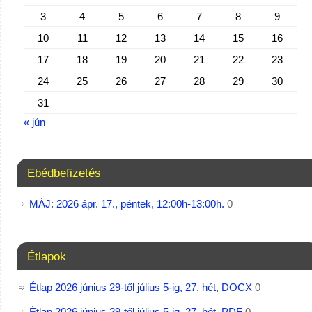
3
4
5
6
7
8
9
10
11
12
13
14
15
16
17
18
19
20
21
22
23
24
25
26
27
28
29
30
31
« jún
Ebédbefizetés
MÁJ: 2026 ápr. 17., péntek, 12:00h-13:00h.
0
Étlapok
Étlap 2026 június 29-től július 5-ig, 27. hét, DOCX
0
Étlap 2026 június 29-től július 5-ig, 27. hét, PDF
0