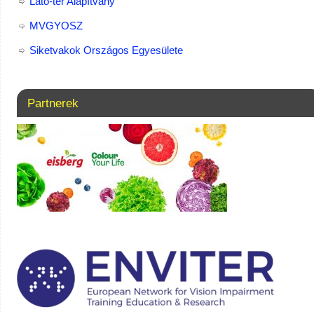
Látó-tér Alapítvány
MVGYOSZ
Siketvakok Országos Egyesülete
Partnerek