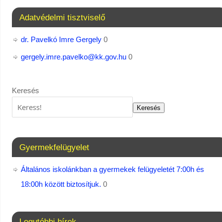
Adatvédelmi tisztviselő
dr. Pavelkó Imre Gergely
0
gergely.imre.pavelko@kk.gov.hu
0
Keresés
Keresés
Gyermekfelügyelet
Általános iskolánkban a gyermekek felügyeletét 7:00h és
18:00h között biztosítjuk.
0
Legutóbbi hírek