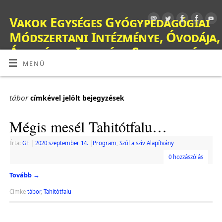
Vakok Egységes Gyógypedagógiai
Módszertani Intézménye, Óvodája,
Általános Iskolája, Szakiskolája,
Készségfejlesztő Iskolája, Fejlesztő
MENÜ
Nevelés-Oktatást Végző Iskolája,
Kollégiuma és Gyermekotthona
tábor
címkével jelölt bejegyzések
OM: 038428
Mégis mesél Tahitótfalu…
Írta:
GF
|
2020 szeptember 14.
|
Program
,
Szól a szív Alapítvány
0 hozzászólás
Tovább
→
Címke
tábor
,
Tahitótfalu