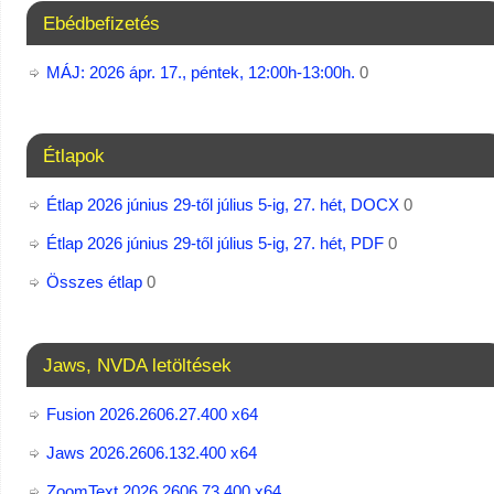
Ebédbefizetés
MÁJ: 2026 ápr. 17., péntek, 12:00h-13:00h.
0
Étlapok
Étlap 2026 június 29-től július 5-ig, 27. hét, DOCX
0
Étlap 2026 június 29-től július 5-ig, 27. hét, PDF
0
Összes étlap
0
Jaws, NVDA letöltések
Fusion 2026.2606.27.400 x64
Jaws 2026.2606.132.400 x64
ZoomText 2026.2606.73.400​ x64