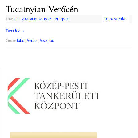
Tucatnyian Verőcén
Írta:
GF
|
2020 augusztus 25.
|
Program
0 hozzászólás
Tovább
→
Címke
tábor
,
Verőce
,
Visegrád