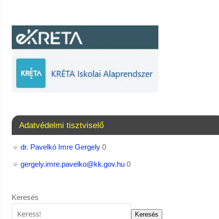
Adatvédelmi tisztviselő
dr. Pavelkó Imre Gergely
0
gergely.imre.pavelko@kk.gov.hu
0
Keresés
Keresés