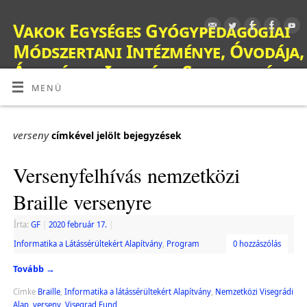
Vakok Egységes Gyógypedagógiai
Módszertani Intézménye, Óvodája,
Általános Iskolája, Szakiskolája,
Készségfejlesztő Iskolája, Fejlesztő
MENÜ
Nevelés-Oktatást Végző Iskolája,
Kollégiuma és Gyermekotthona
verseny
címkével jelölt bejegyzések
OM: 038428
Versenyfelhívás nemzetközi
Braille versenyre
Írta:
GF
|
2020 február 17.
|
Informatika a Látássérültekért Alapítvány
,
Program
0 hozzászólás
Tovább
→
Címke
Braille
,
Informatika a látássérültekért Alapítvány
,
Nemzetközi Visegrádi
Alap
,
verseny
,
Visegrad Fund