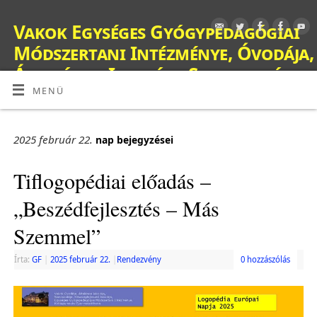
Vakok Egységes Gyógypedagógiai
Módszertani Intézménye, Óvodája,
Általános Iskolája, Szakiskolája,
Készségfejlesztő Iskolája, Fejlesztő
MENÜ
Nevelés-Oktatást Végző Iskolája,
Kollégiuma és Gyermekotthona
2025 február 22.
nap bejegyzései
OM: 038428
Tiflogopédiai előadás –
„Beszédfejlesztés – Más
Szemmel”
Írta:
GF
|
2025 február 22.
|
Rendezvény
0 hozzászólás