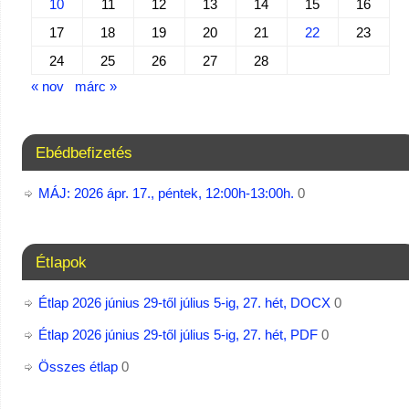
10
11
12
13
14
15
16
17
18
19
20
21
22
23
24
25
26
27
28
« nov
márc »
Ebédbefizetés
MÁJ: 2026 ápr. 17., péntek, 12:00h-13:00h.
0
Étlapok
Étlap 2026 június 29-től július 5-ig, 27. hét, DOCX
0
Étlap 2026 június 29-től július 5-ig, 27. hét, PDF
0
Összes étlap
0