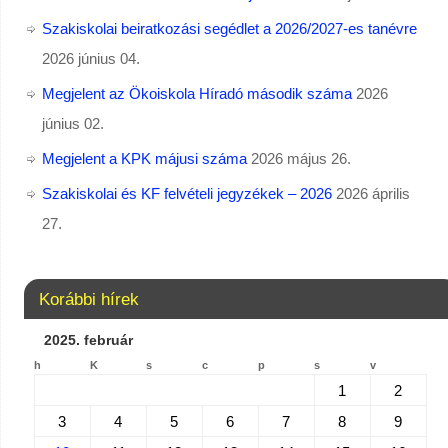
Szakiskolai beiratkozási segédlet a 2026/2027-es tanévre
2026 június 04.
Megjelent az Ökoiskola Híradó második száma
2026
június 02.
Megjelent a KPK májusi száma
2026 május 26.
Szakiskolai és KF felvételi jegyzékek – 2026
2026 április
27.
Korábbi hírek
2025. február
h
K
s
c
p
s
v
1
2
3
4
5
6
7
8
9