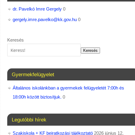
dr. Pavelkó Imre Gergely
0
gergely.imre.pavelko@kk.gov.hu
0
Keresés
Keresés
Gyermekfelügyelet
Általános iskolánkban a gyermekek felügyeletét 7:00h és
18:00h között biztosítjuk.
0
Legutóbbi hírek
Szakiskola + KF beiratkozási tájékoztató
2026 június 12.