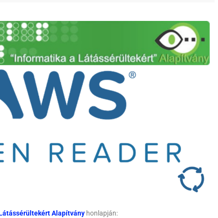
Látássérültekért Alapítvány
honlapján: