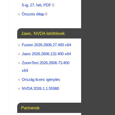
5-ig, 27. hét, PDF
0
Összes étlap
0
Jaws, NVDA letöltések
Fusion 2026.2606.27.400 x64
Jaws 2026.2606.132.400 x64
ZoomText 2026.2606.73.400​
x64
Ország licenc igénylés
NVDA 2026.1.1.55980
Partnerek