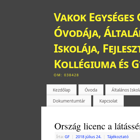
Vakok Egységes 
Óvodája, Általán
Iskolája, Fejles
Kollégiuma és 
OM: 038428
Kezdőlap
Óvoda
Általános Iskol
Dokumentumtár
Kapcsolat
Ország licenc a látáss
Írta:
GF
|
2018 július 24.
|
Tájékoztató