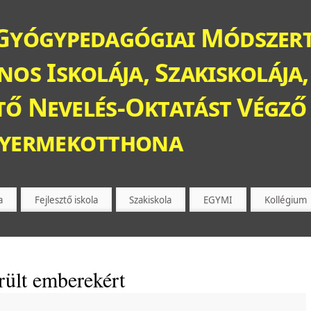
Gyógypedagógiai Módszert
os Iskolája, Szakiskolája,
ztő Nevelés-Oktatást Végző 
Gyermekotthona
a
Fejlesztő iskola
Szakiskola
EGYMI
Kollégium
érült emberekért