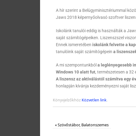
A hír szerint a Belügyminisztériummal közö
Jaws 2018 képernyőolvasó szoftver liszenszé
Iskolánk tanulói eddig is használták a Ja
saját számítógépeiken. Liszenszszel viszon
Ennek ismeretében
iskolánk felvette a ka
tanulóink saját számítógépein
a liszensze
A mi szempontunkból
a leglényegesebb i
Windows 10 alatt fut
, természetesen a 32 
A liszensz az aktiválástól számítva egy é
honlapján kívánja kezdeményezni saját lis
Könyvjelzőkhöz
Közvetlen link
.
«
Szövőstábor, Balatonszemes