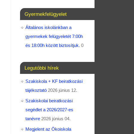
Gyermekfelügyelet
Általános iskolánkban a
gyermekek felügyeletét 7:00h
és 18:00h között biztosítjuk.
0
Legutóbbi hírek
Szakiskola + KF beiratkozási
tájékoztató
2026 június 12.
Szakiskolai beiratkozási
segédlet a 2026/2027-es
tanévre
2026 június 04.
Megjelent az Ökoiskola