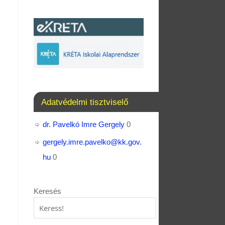
Adatvédelmi tisztviselő
dr. Pavelkó Imre Gergely
0
gergely.imre.pavelko@kk.gov.
hu
0
Keresés
Keresés