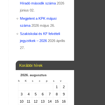
Híradó második száma
2026
június 02.
Megjelent a KPK májusi
száma
2026 május 26.
Szakiskolai és KF felvételi
jegyzékek – 2026
2026 április
27.
Korábbi hírek
2026. augusztus
h
K
s
c
p
s
v
1
2
3
4
5
6
7
8
9
10
11
12
13
14
15
16