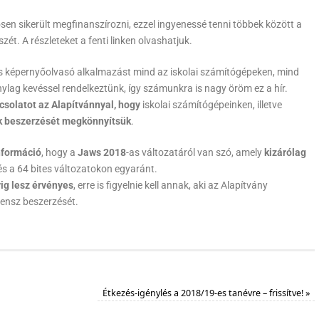
sen sikerült megfinanszírozni, ezzel ingyenessé tenni többek között a
t. A részleteket a fenti linken olvashatjuk.
ws képernyőolvasó alkalmazást mind az iskolai számítógépeken, mind
ylag kevéssel rendelkeztünk, így számunkra is nagy öröm ez a hír.
pcsolatot az Alapítvánnyal, hogy
iskolai számítógépeinken, illetve
k beszerzését megkönnyítsük
.
nformáció
, hogy a
Jaws 2018
-as változatáról van szó, amely
kizárólag
és a 64 bites változatokon egyaránt.
vig lesz érvényes
, erre is figyelnie kell annak, aki az Alapítvány
zensz beszerzését.
Étkezés-igénylés a 2018/19-es tanévre – frissítve!
»