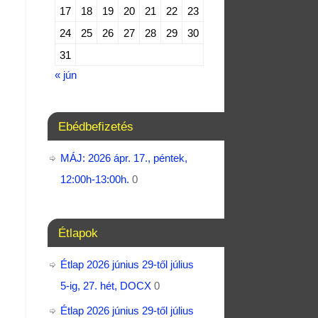
17
18
19
20
21
22
23
24
25
26
27
28
29
30
31
« jún
Ebédbefizetés
MÁJ: 2026 ápr. 17., péntek,
12:00h-13:00h.
0
Étlapok
Étlap 2026 június 29-től július
5-ig, 27. hét, DOCX
0
Étlap 2026 június 29-től július