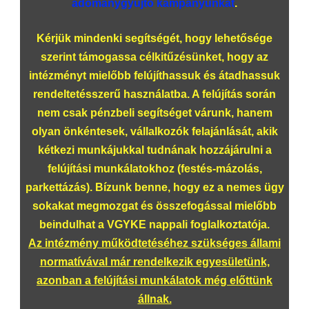
adománygyűjtő kampányunkat
.
Kérjük mindenki segítségét, hogy lehetősége
szerint támogassa célkitűzésünket, hogy az
intézményt mielőbb felújíthassuk és átadhassuk
rendeltetésszerű használatba. A felújítás során
nem csak pénzbeli segítséget várunk, hanem
olyan önkéntesek, vállalkozók felajánlását, akik
kétkezi munkájukkal tudnának hozzájárulni a
felújítási munkálatokhoz (festés-mázolás,
parkettázás). Bízunk benne, hogy ez a nemes ügy
sokakat megmozgat és összefogással mielőbb
beindulhat a VGYKE nappali foglalkoztatója.
Az intézmény működtetéséhez szükséges állami
normatívával már rendelkezik egyesületünk,
azonban a felújítási munkálatok még előttünk
állnak.