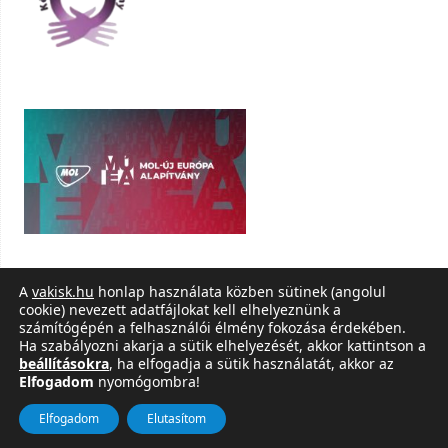
A
vakisk.hu
honlap használata közben sütinek (angolul
cookie) nevezett adatfájlokat kell elhelyeznünk a
számítógépén a felhasználói élmény fokozása érdekében.
Ha szabályozni akarja a sütik elhelyezését, akkor kattintson a
beállításokra
, ha elfogadja a sütik használatát, akkor az
Vakok Egységes Gyógypedagógiai Módszertani Intézménye, Óvodája, Általános
Elfogadom
nyomógombra!
Iskolája, Szakiskolája, Készségfejlesztő Iskolája, Fejlesztő Nevelés-Oktatást Végző
Iskolája, Kollégiuma és Gyermekotthona
| Powered by
Mantra
&
WordPress.
Elfogadom
Elutasítom