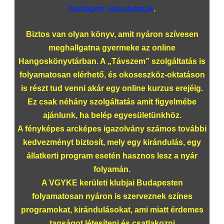
honlapon olvashatnak
.
Biztos van olyan könyv, amit nyáron szívesen
meghallgatna gyermeke az online
Hangoskönyvtárban. A „Távszem” szolgáltatás is
folyamatosan elérhető, és okoseszköz-oktatáson
is részt tud venni akár egy online kurzus erejéig.
Ez csak néhány szolgáltatás amit figyelmébe
ajánlunk, ha belép egyesületünkhöz.
A fényképes arcképes igazolvány számos további
kedvezményt biztosít, mely egy kirándulás, egy
állatkerti program esetén hasznos lesz a nyár
folyamán.
A VGYKE kerületi klubjai Budapesten
folyamatosan nyáron is szerveznek színes
programokat, kirándulásokat, ami miatt érdemes
tagságot létesíteni és csatlakozni