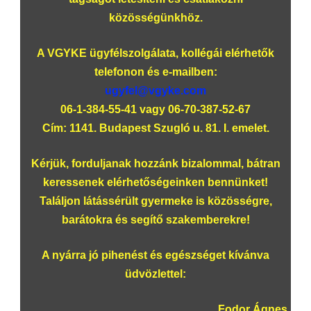
közösségünkhöz.
A VGYKE ügyfélszolgálata, kollégái elérhetők
telefonon és e-mailben:
ugyfel@vgyke.com
06-1-384-55-41 vagy 06-70-387-52-67
Cím: 1141. Budapest Szugló u. 81. I. emelet.
Kérjük, forduljanak hozzánk bizalommal, bátran
keressenek elérhetőségeinken bennünket!
Találjon látássérült gyermeke is közösségre,
barátokra és segítő szakemberekre!
A nyárra jó pihenést és egészséget kívánva
üdvözlettel:
Fodor Ágnes