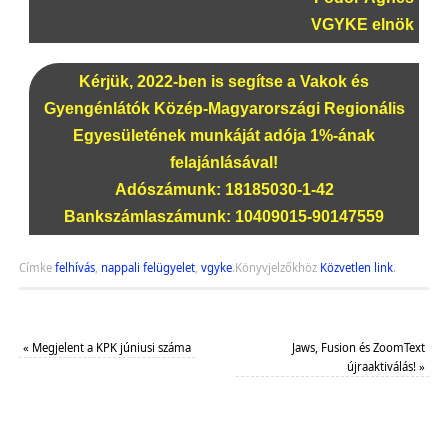
VGYKE elnök
Kérjük, 2022-ben is segítse a Vakok és
Gyengénlátók Közép-Magyarországi Regionális
Egyesületének munkáját adója 1%-ának
felajánlásával!
Adószámunk: 18185030-1-42
Bankszámlaszámunk: 10409015-90147559
Címke
felhívás
,
nappali felügyelet
,
vgyke
.
Könyvjelzőkhöz
Közvetlen link
.
«
Megjelent a KPK júniusi száma
Jaws, Fusion és ZoomText
újraaktiválás!
»