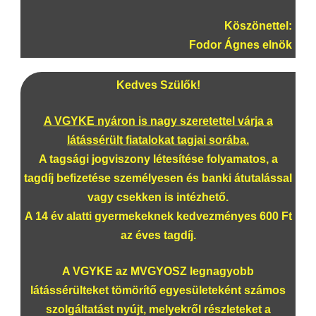
Köszönettel:
Fodor Ágnes elnök
Kedves Szülők!
A VGYKE nyáron is nagy szeretettel várja a
látássérült fiatalokat tagjai sorába.
A tagsági jogviszony létesítése folyamatos, a
tagdíj befizetése személyesen és banki átutalással
vagy csekken is intézhető.
A 14 év alatti gyermekeknek kedvezményes 600 Ft
az éves tagdíj.
A VGYKE az MVGYOSZ legnagyobb
látássérülteket tömörítő egyesületeként számos
szolgáltatást nyújt, melyekről részleteket a