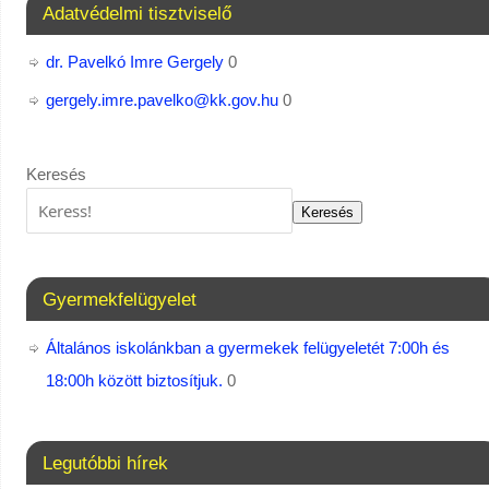
Adatvédelmi tisztviselő
dr. Pavelkó Imre Gergely
0
gergely.imre.pavelko@kk.gov.hu
0
Keresés
Keresés
Gyermekfelügyelet
Általános iskolánkban a gyermekek felügyeletét 7:00h és
18:00h között biztosítjuk.
0
Legutóbbi hírek