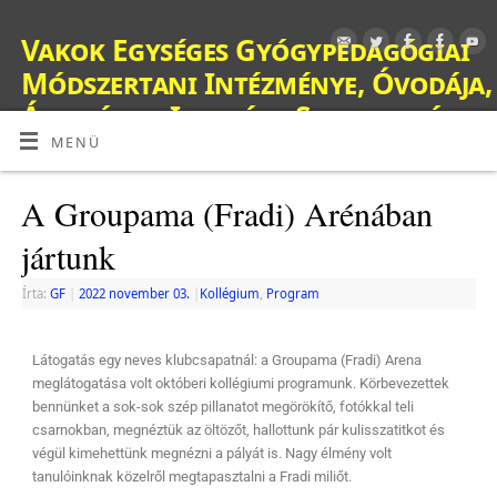
Vakok Egységes Gyógypedagógiai
Módszertani Intézménye, Óvodája,
Általános Iskolája, Szakiskolája,
Készségfejlesztő Iskolája, Fejlesztő
MENÜ
Nevelés-Oktatást Végző Iskolája,
A Groupama (Fradi) Arénában
Kollégiuma és Gyermekotthona
jártunk
OM: 038428
Írta:
GF
|
2022 november 03.
|
Kollégium
,
Program
Látogatás egy neves klubcsapatnál: a Groupama (Fradi) Arena
meglátogatása volt októberi kollégiumi programunk. Körbevezettek
bennünket a sok-sok szép pillanatot megörökítő, fotókkal teli
csarnokban, megnéztük az öltözőt, hallottunk pár kulisszatitkot és
végül kimehettünk megnézni a pályát is. Nagy élmény volt
tanulóinknak közelről megtapasztalni a Fradi miliőt.