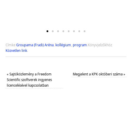
Címke
Groupama (Fradi) Aréna
,
kollégium
,
program
.
Könyvjelzőkhöz
Közvetlen link
.
«
Sajtóközlemény a Freedom
Megjelent a KPK októberi száma
»
Scientific szoftverek ingyenes
licencelésével kapcsolatban