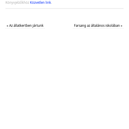
Könyvjelzőkhöz
Közvetlen link
.
«
Az állatkertben jártunk
Farsang az általános iskolában
»