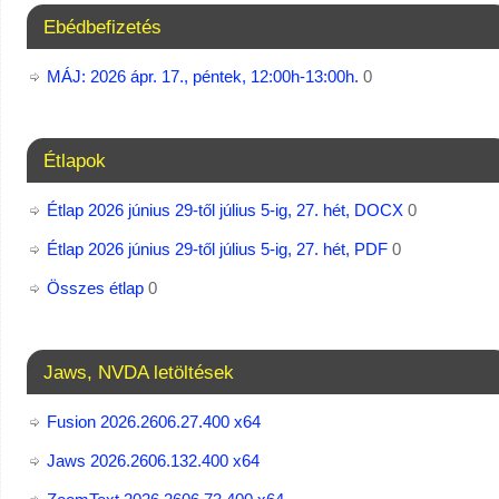
Ebédbefizetés
MÁJ: 2026 ápr. 17., péntek, 12:00h-13:00h.
0
Étlapok
Étlap 2026 június 29-től július 5-ig, 27. hét, DOCX
0
Étlap 2026 június 29-től július 5-ig, 27. hét, PDF
0
Összes étlap
0
Jaws, NVDA letöltések
Fusion 2026.2606.27.400 x64
Jaws 2026.2606.132.400 x64