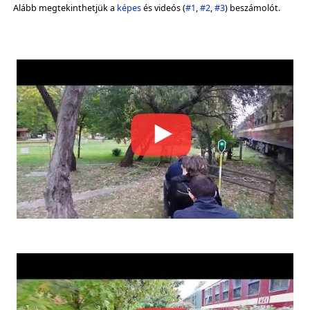
Alább megtekinthetjük a
képes
és videós (
#1
,
#2
,
#3
) beszámolót.