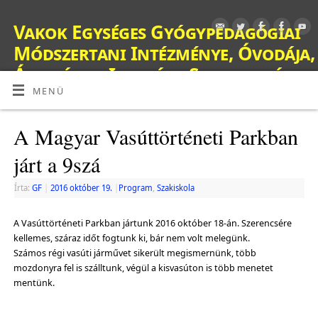
Vakok Egységes Gyógypedagógiai
Módszertani Intézménye, Óvodája,
Általános Iskolája, Szakiskolája,
Készségfejlesztő Iskolája, Fejlesztő
MENÜ
Nevelés-Oktatást Végző Iskolája,
A Magyar Vasúttörténeti Parkban
Kollégiuma és Gyermekotthona
járt a 9szá
OM: 038428
Írta:
GF
|
2016 október 19.
|
Program
,
Szakiskola
A Vasúttörténeti Parkban jártunk 2016 október 18-án. Szerencsére
kellemes, száraz időt fogtunk ki, bár nem volt melegünk.
Számos régi vasúti járművet sikerült megismernünk, több
mozdonyra fel is szálltunk, végül a kisvasúton is több menetet
mentünk.