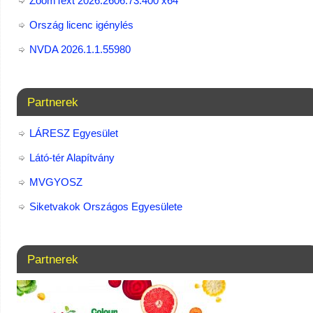
ZoomText 2026.2606.73.400​ x64
Ország licenc igénylés
NVDA 2026.1.1.55980
Partnerek
LÁRESZ Egyesület
Látó-tér Alapítvány
MVGYOSZ
Siketvakok Országos Egyesülete
Partnerek