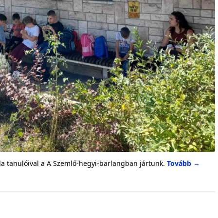
la tanulóival a A Szemlő-hegyi-barlangban jártunk.
Tovább
→