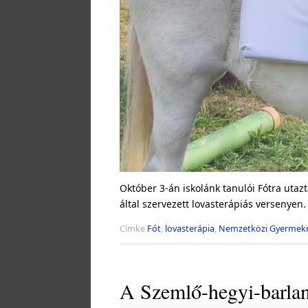
Október 3-án iskolánk tanulói Fótra uta
által szervezett lovasterápiás versenyen
Címke
Fót
,
lovasterápia
,
Nemzetközi Gyermekm
A Szemlő-hegyi-barlan