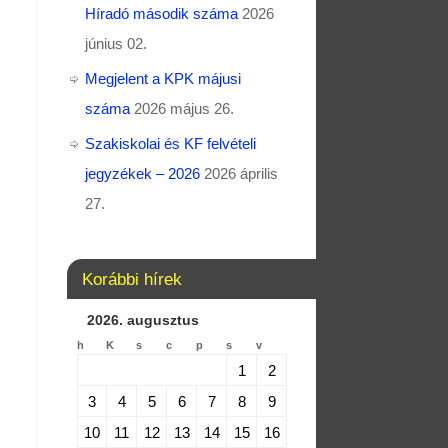
Híradó második száma
2026
június 02.
Megjelent a KPK májusi
száma
2026 május 26.
Szakiskolai és KF felvételi
jegyzékek – 2026
2026 április
27.
Korábbi hírek
2026. augusztus
h
K
s
c
p
s
v
1
2
3
4
5
6
7
8
9
10
11
12
13
14
15
16