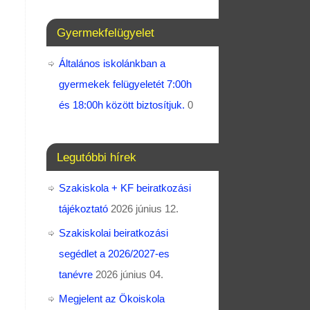
Gyermekfelügyelet
Általános iskolánkban a
gyermekek felügyeletét 7:00h
és 18:00h között biztosítjuk.
0
Legutóbbi hírek
Szakiskola + KF beiratkozási
tájékoztató
2026 június 12.
Szakiskolai beiratkozási
segédlet a 2026/2027-es
tanévre
2026 június 04.
Megjelent az Ökoiskola