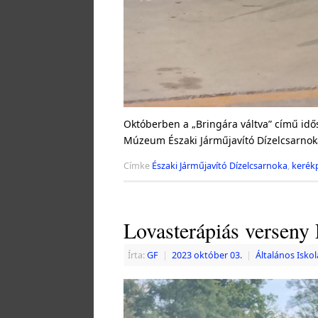
Októberben a „Bringára váltva” című idős
Múzeum Északi Járműjavító Dízelcsarno
Címke
Északi Járműjavító Dízelcsarnoka
,
kerék
Lovasterápiás verseny
Írta:
GF
|
2023 október 03.
|
Általános Iskol