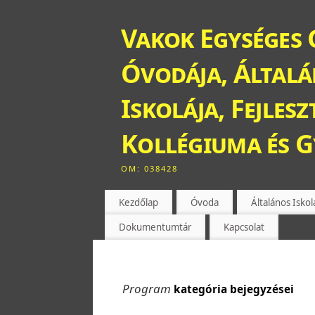
Vakok Egységes 
Óvodája, Általán
Iskolája, Fejles
Kollégiuma és 
OM: 038428
Kezdőlap
Óvoda
Általános Iskol
Dokumentumtár
Kapcsolat
Program
kategória bejegyzései