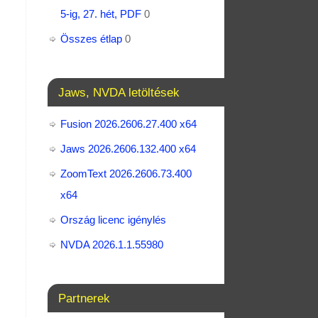
5-ig, 27. hét, PDF
0
Összes étlap
0
Jaws, NVDA letöltések
Fusion 2026.2606.27.400 x64
Jaws 2026.2606.132.400 x64
ZoomText 2026.2606.73.400​
x64
Ország licenc igénylés
NVDA 2026.1.1.55980
Partnerek