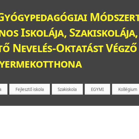
Gyógypedagógiai Módszert
os Iskolája, Szakiskolája,
ztő Nevelés-Oktatást Végző 
Gyermekotthona
a
Fejlesztő iskola
Szakiskola
EGYMI
Kollégium