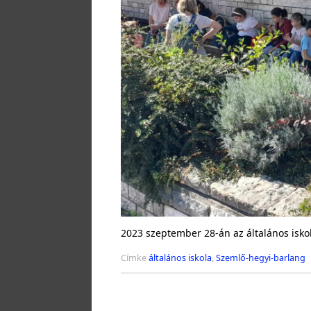
2023 szeptember 28-án az általános isko
Címke
általános iskola
,
Szemlő-hegyi-barlang