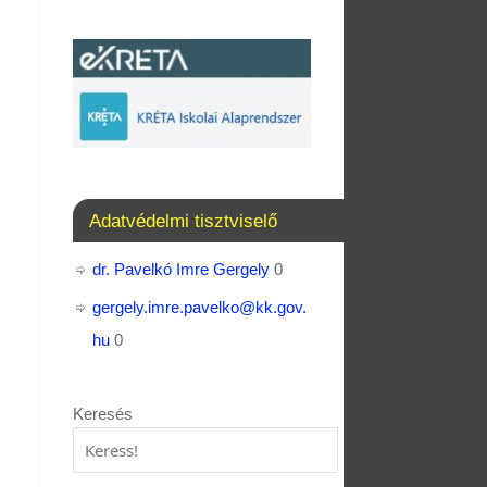
Adatvédelmi tisztviselő
dr. Pavelkó Imre Gergely
0
gergely.imre.pavelko@kk.gov.
hu
0
Keresés
Keresés