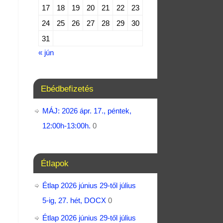
17
18
19
20
21
22
23
24
25
26
27
28
29
30
31
« jún
Ebédbefizetés
MÁJ: 2026 ápr. 17., péntek,
12:00h-13:00h.
0
Étlapok
Étlap 2026 június 29-től július
5-ig, 27. hét, DOCX
0
Étlap 2026 június 29-től július