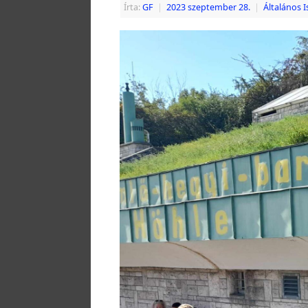
Írta:
GF
|
2023 szeptember 28.
|
Általános I