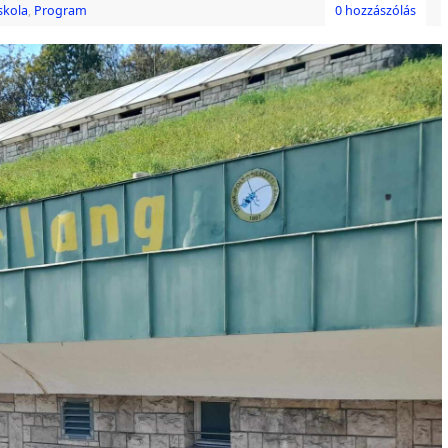
skola
,
Program
0 hozzászólás