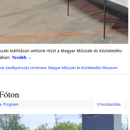
zaki kiállításon vettünk részt a Magyar Műszaki és Közlekedési
kában.
Tovább
→
pár
,
kerékpározás története
,
Magyar Műszaki és Közlekedési Múzeum
 Fóton
a
,
Program
0 hozzászólás