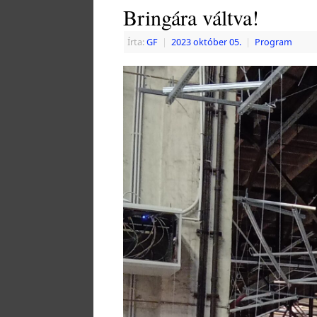
Bringára váltva!
Írta:
GF
|
2023 október 05.
|
Program