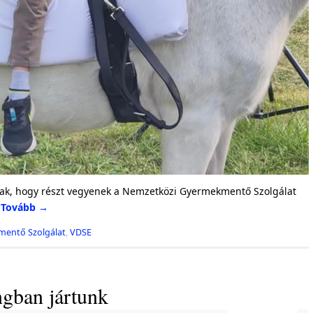
ztak, hogy részt vegyenek a Nemzetközi Gyermekmentő Szolgálat
.
Tovább
→
entő Szolgálat
,
VDSE
gban jártunk