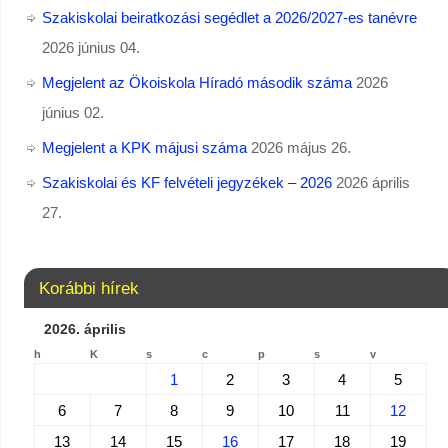
Szakiskolai beiratkozási segédlet a 2026/2027-es tanévre
2026 június 04.
Megjelent az Ökoiskola Híradó második száma
2026
június 02.
Megjelent a KPK májusi száma
2026 május 26.
Szakiskolai és KF felvételi jegyzékek – 2026
2026 április
27.
Korábbi hírek
2026. április
h
K
s
c
p
s
v
1
2
3
4
5
6
7
8
9
10
11
12
13
14
15
16
17
18
19