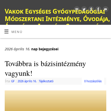
Vakok Egységes Gyógypedagógiai
Módszertani Intézménye, Óvodája,
Általános Iskolája, Szakiskolája,
Készségfejlesztő Iskolája, Fejlesztő
MENÜ
Nevelés-Oktatást Végző Iskolája,
Kollégiuma és Gyermekotthona
2026 április 16.
nap bejegyzései
OM: 038428
Továbbra is bázisintézmény
vagyunk!
Írta:
GF
|
2026 április 16.
|
Tájékoztató
0 hozzászólás