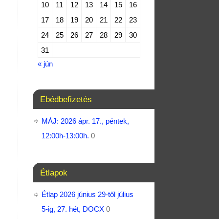
10
11
12
13
14
15
16
17
18
19
20
21
22
23
24
25
26
27
28
29
30
31
« jún
Ebédbefizetés
MÁJ: 2026 ápr. 17., péntek,
12:00h-13:00h.
0
Étlapok
Étlap 2026 június 29-től július
5-ig, 27. hét, DOCX
0