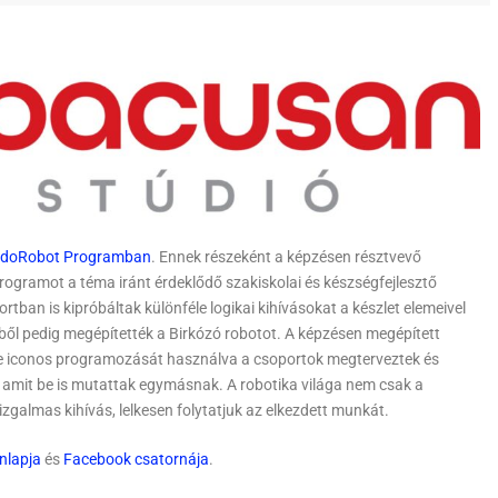
ndoRobot Programban
. Ennek részeként a képzésen résztvevő
programot a téma iránt érdeklődő szakiskolai és készségfejlesztő
tban is kipróbáltak különféle logikai kihívásokat a készlet elemeivel
ből pedig megépítették a Birkózó robotot. A képzésen megépített
e iconos programozását használva a csoportok megterveztek és
amit be is mutattak egymásnak. A robotika világa nem csak a
zgalmas kihívás, lelkesen folytatjuk az elkezdett munkát.
nlapja
és
Facebook csatornája
.