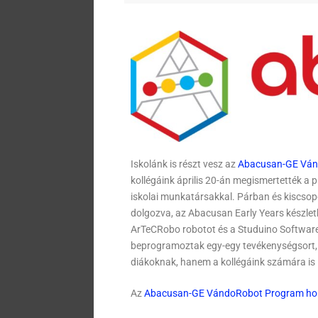
Iskolánk is részt vesz az
Abacusan-GE Vá
kollégáink április 20-án megismertették a 
iskolai munkatársakkal. Párban és kiscsopor
dolgozva, az Abacusan Early Years készlet
ArTeCRobo robotot és a Studuino Softwar
beprogramoztak egy-egy tevékenységsort, 
diákoknak, hanem a kollégáink számára is i
Az
Abacusan-GE VándoRobot Program ho