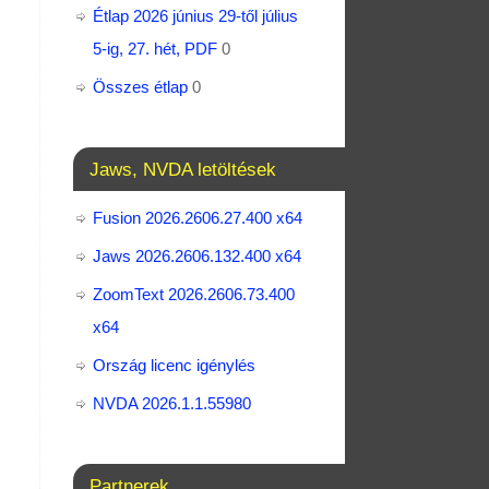
Étlap 2026 június 29-től július
5-ig, 27. hét, PDF
0
Összes étlap
0
Jaws, NVDA letöltések
Fusion 2026.2606.27.400 x64
Jaws 2026.2606.132.400 x64
ZoomText 2026.2606.73.400​
x64
Ország licenc igénylés
NVDA 2026.1.1.55980
Partnerek