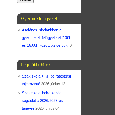
Keresés
Gyermekfelügyelet
Általános iskolánkban a
gyermekek felügyeletét 7:00h
és 18:00h között biztosítjuk.
0
Legutóbbi hírek
Szakiskola + KF beiratkozási
tájékoztató
2026 június 12.
Szakiskolai beiratkozási
segédlet a 2026/2027-es
tanévre
2026 június 04.