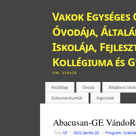
Vakok Egységes 
Óvodája, Általán
Iskolája, Fejles
Kollégiuma és 
OM: 038428
Kezdőlap
Óvoda
Általános Iskol
Dokumentumtár
Kapcsolat
Abacusan-GE VándoRo
Írta:
GF
|
2022 április 20.
|
Program
,
Szakis