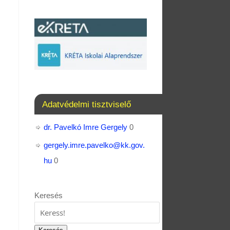
Adatvédelmi tisztviselő
dr. Pavelkó Imre Gergely
0
gergely.imre.pavelko@kk.gov.
hu
0
Keresés