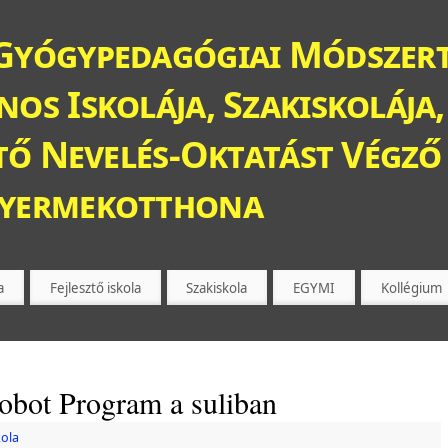
Gyógypedagógiai Módszert
os Iskolája, Szakiskolája,
ztő Nevelés-Oktatást Végző 
Gyermekotthona
a
Fejlesztő iskola
Szakiskola
EGYMI
Kollégium
bot Program a suliban
kola