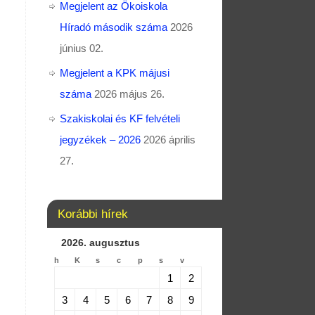
Megjelent az Ökoiskola
Híradó második száma
2026
június 02.
Megjelent a KPK májusi
száma
2026 május 26.
Szakiskolai és KF felvételi
jegyzékek – 2026
2026 április
27.
Korábbi hírek
2026. augusztus
h
K
s
c
p
s
v
1
2
3
4
5
6
7
8
9