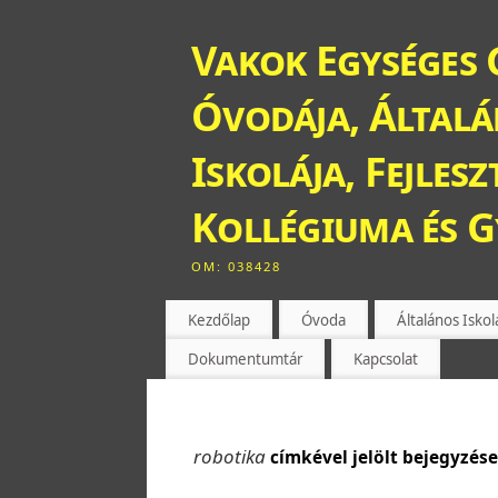
Vakok Egységes 
Óvodája, Általán
Iskolája, Fejles
Kollégiuma és 
OM: 038428
Kezdőlap
Óvoda
Általános Iskol
Dokumentumtár
Kapcsolat
robotika
címkével jelölt bejegyzés