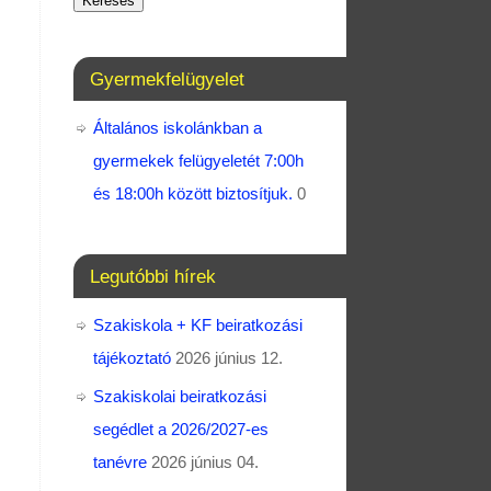
Keresés
Gyermekfelügyelet
Általános iskolánkban a
gyermekek felügyeletét 7:00h
és 18:00h között biztosítjuk.
0
Legutóbbi hírek
Szakiskola + KF beiratkozási
tájékoztató
2026 június 12.
Szakiskolai beiratkozási
segédlet a 2026/2027-es
tanévre
2026 június 04.