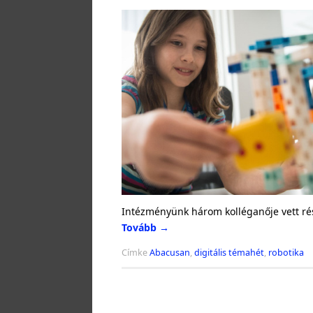
Intézményünk három kolléganője vett rés
Tovább
→
Címke
Abacusan
,
digitális témahét
,
robotika