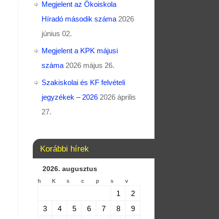
Megjelent az Ökoiskola
Híradó második száma
2026
június 02.
Megjelent a KPK májusi
száma
2026 május 26.
Szakiskolai és KF felvételi
jegyzékek – 2026
2026 április
27.
Korábbi hírek
2026. augusztus
h
K
s
c
p
s
v
1
2
3
4
5
6
7
8
9