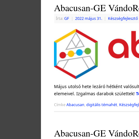
Abacusan-GE VándoRob
Írta:
GF
|
2022 május 31.
|
Készségfejlesztő 
Május utolsó hete lezáró hétként valósul
elemeivel. Izgalmas darabok születtek!
T
Címke
Abacusan
,
digitális témahét
,
Készségfej
Abacusan-GE VándoRob