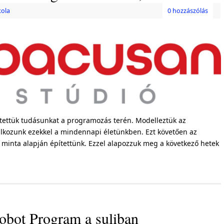
kola
0 hozzászólás
yítettük tudásunkat a programozás terén. Modelleztük az
álkozunk ezekkel a mindennapi életünkben. Ezt követően az
minta alapján építettünk. Ezzel alapozzuk meg a következő hetek
bot Program a suliban