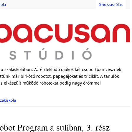
kola
0 hozzászólás
k a szakiskolában. Az érdeklődő diákok két csoportban vesznek
ttünk már birkózó robotot, papagájokat és triciklit. A tanulók
 az elkészült működő robotokat pedig nagy örömmel
zakiskola
ot Program a suliban, 3. rész