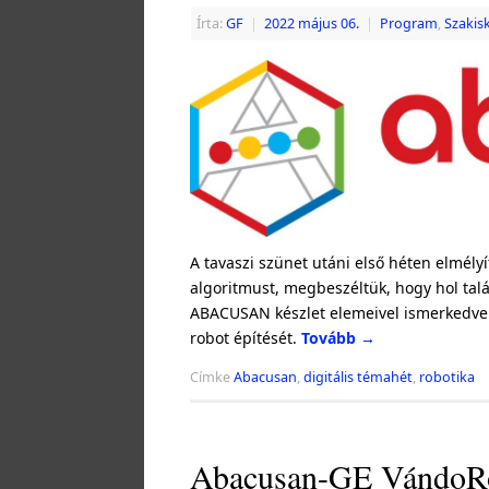
Írta:
GF
|
2022 május 06.
|
Program
,
Szakis
A tavaszi szünet utáni első héten elmél
algoritmust, megbeszéltük, hogy hol tal
ABACUSAN készlet elemeivel ismerkedve 
robot építését.
Tovább
→
Címke
Abacusan
,
digitális témahét
,
robotika
Abacusan-GE VándoRo