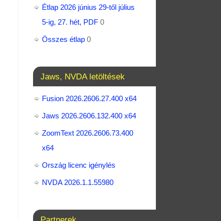
Étlap 2026 június 29-től július
5-ig, 27. hét, PDF
0
Összes étlap
0
Jaws, NVDA letöltések
Fusion 2026.2606.27.400 x64
Jaws 2026.2606.132.400 x64
ZoomText 2026.2606.73.400​
x64
Ország licenc igénylés
NVDA 2026.1.1.55980
Partnerek