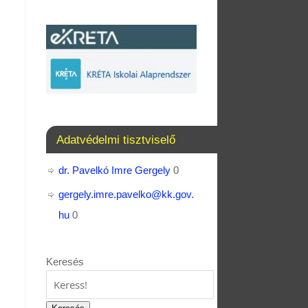
Adatvédelmi tisztviselő
dr. Pavelkó Imre Gergely
0
gergely.imre.pavelko@kk.gov.
hu
0
Keresés