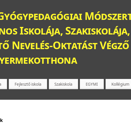
Gyógypedagógiai Módszert
os Iskolája, Szakiskolája,
ztő Nevelés-Oktatást Végző 
Gyermekotthona
a
Fejlesztő iskola
Szakiskola
EGYMI
Kollégium
ek