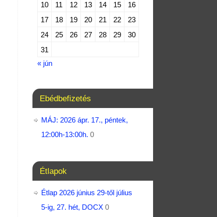
10
11
12
13
14
15
16
17
18
19
20
21
22
23
24
25
26
27
28
29
30
31
« jún
Ebédbefizetés
MÁJ: 2026 ápr. 17., péntek,
12:00h-13:00h.
0
Étlapok
Étlap 2026 június 29-től július
5-ig, 27. hét, DOCX
0