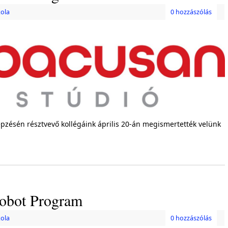
kola
0 hozzászólás
ésén résztvevő kollégáink április 20-án megismertették velünk
obot Program
kola
0 hozzászólás