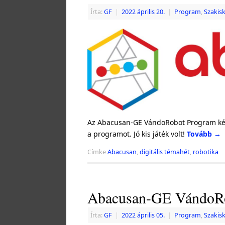
Írta:
GF
|
2022 április 20.
|
Program
,
Szakis
Az Abacusan-GE VándoRobot Program képz
a programot. Jó kis játék volt!
Tovább
→
Címke
Abacusan
,
digitális témahét
,
robotika
Abacusan-GE VándoR
Írta:
GF
|
2022 április 05.
|
Program
,
Szakis