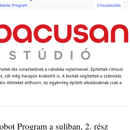
Iskola
,
Program
0 hozzászólás
 hetek óta ismerkednek a robotika rejtelmeivel. Építettek ritmust
, sőt még harapós krokodilt is. A kockák segítettek a számolás
tési ötleteket előhozni. Az egyénileg épített alkotásoknak csak a
ot Program a suliban, 2. rész