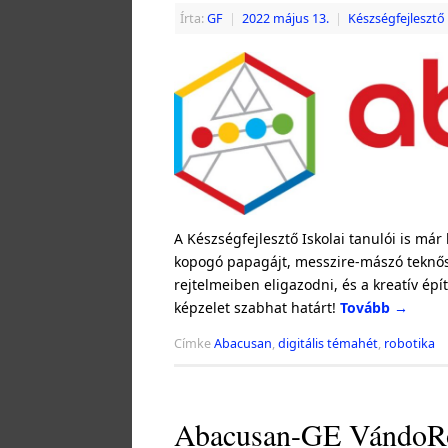
Írta:
GF
|
2022 május 13.
|
Készségfejlesztő 
A Készségfejlesztő Iskolai tanulói is már
kopogó papagájt, messzire-mászó teknőst
rejtelmeiben eligazodni, és a kreatív épí
képzelet szabhat határt!
Tovább
→
Címke
Abacusan
,
digitális témahét
,
robotika
Abacusan-GE VándoRob