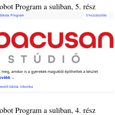
ot Program a suliban, 5. rész
Iskola
,
Program
0 hozzászólás
t meg, amikor is a gyerekek maguktól építhettek a készlet
ovább
→
lesztő Iskola
,
robotika
ot Program a suliban, 4. rész