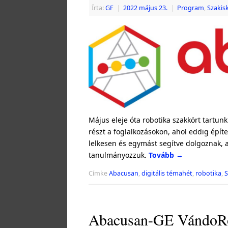
Írta:
GF
|
2022 május 23.
|
Program
,
Szakis
Május eleje óta robotika szakkört tartun
részt a foglalkozásokon, ahol eddig építe
lelkesen és egymást segítve dolgoznak,
tanulmányozzuk.
Tovább
→
Címke
Abacusan
,
digitális témahét
,
robotika
,
S
Abacusan-GE VándoRob