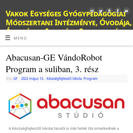
Vakok Egységes Gyógypedagógiai
Módszertani Intézménye, Óvodája,
Általános Iskolája, Szakiskolája,
Készségfejlesztő Iskolája, Fejlesztő
MENÜ
Nevelés-Oktatást Végző Iskolája,
Abacusan-GE VándoRobot
Kollégiuma és Gyermekotthona
Program a suliban, 3. rész
OM: 038428
Írta:
GF
|
2022 május 13.
|
Készségfejlesztő Iskola
,
Program
A Készségfejlesztő Iskolai tanulói is már hetek óta ismerkednek a