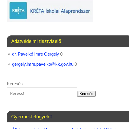
Adatvédelmi tisztviselő
dr. Pavelkó Imre Gergely
0
gergely.imre.pavelko@kk.gov.hu
0
Keresés
Keresés
Gyermekfelügyelet