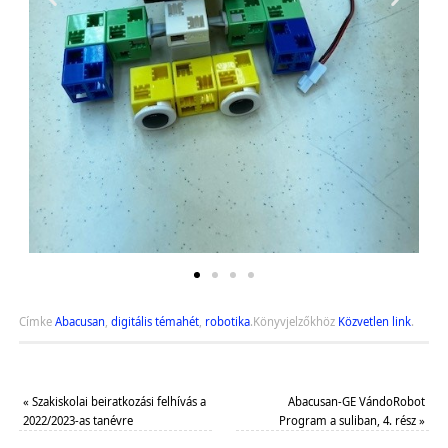
Címke
Abacusan
,
digitális témahét
,
robotika
.
Könyvjelzőkhöz
Közvetlen link
.
«
Szakiskolai beiratkozási felhívás a
Abacusan-GE VándoRobot
2022/2023-as tanévre
Program a suliban, 4. rész
»