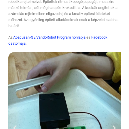
robotika rejtelmeivel. Építettek ritmust kopogó papagájt, messzire-
mászó teknőst, sőt még harapós krokodilt is. A kockák segítettek a
számolás rejtelmeiben eligazodni, és a kreatív építési ötleteket
előhozni. Az egyénileg épített alkotásoknak csak a képzelet szabhat
határt!
Az
Abacusan-GE VándoRobot Program honlapja
és
Facebook
csatornája
.