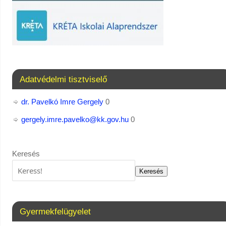
Adatvédelmi tisztviselő
dr. Pavelkó Imre Gergely
0
gergely.imre.pavelko@kk.gov.hu
0
Keresés
Keresés
Gyermekfelügyelet