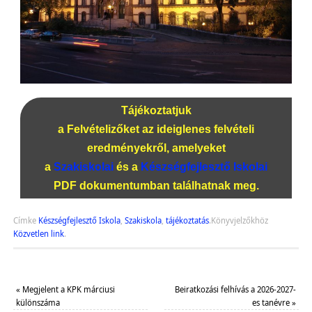
Tájékoztatjuk
a Felvételizőket az ideiglenes felvételi
eredményekről, amelyeket
a
Szakiskolai
és a
Készségfejlesztő Iskolai
PDF dokumentumban találhatnak meg.
Címke
Készségfejlesztő Iskola
,
Szakiskola
,
tájékoztatás
.
Könyvjelzőkhöz
Közvetlen link
.
«
Megjelent a KPK márciusi
Beiratkozási felhívás a 2026-2027-
különszáma
es tanévre
»