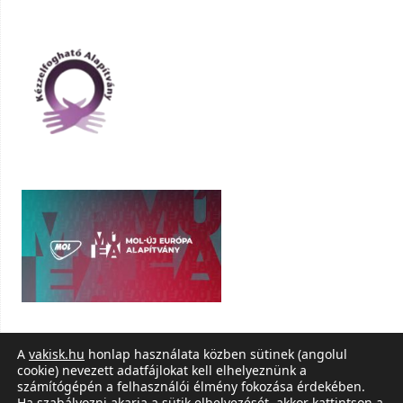
A
vakisk.hu
honlap használata közben sütinek (angolul
cookie) nevezett adatfájlokat kell elhelyeznünk a
számítógépén a felhasználói élmény fokozása érdekében.
Ha szabályozni akarja a sütik elhelyezését, akkor kattintson a