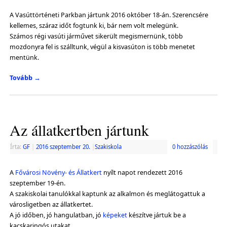
A Vasúttörténeti Parkban jártunk 2016 október 18-án. Szerencsére
kellemes, száraz időt fogtunk ki, bár nem volt melegünk.
Számos régi vasúti járművet sikerült megismernünk, több
mozdonyra fel is szálltunk, végül a kisvasúton is több menetet
mentünk.
Tovább
→
Az állatkertben jártunk
Írta:
GF
|
2016 szeptember 20.
|
Szakiskola
0 hozzászólás
A
Fővárosi Növény- és Állatkert
nyílt napot rendezett 2016
szeptember 19-én.
A szakiskolai tanulókkal kaptunk az alkalmon és meglátogattuk a
városligetben az állatkertet.
A jó időben, jó hangulatban, jó
képeket
készítve jártuk be a
kacskaringós utakat.