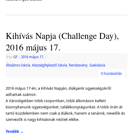
Kihívás Napja (Challenge Day),
2016 május 17.
Írta:
GF
|
2016 május 17.
|
Általános Iskola
,
Készségfejlesztő Iskola
,
Rendezvény
,
Szakiskola
0 hozzászólás
2016 május 17-én, a Kihívás Napján, diákjaink ügyességükről
adhattak számot.
A Városligetben több csoportban, több állomáson kellett
bizonyítanunk ügyességünket, találékonyságunkat. A több órán át
tartó küzdelemben nem csak a diákok, hanem a tanárok, nevelők és
szervezők is nagy kihívásnak néztek elébe.
Tovább
→