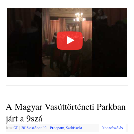
A Magyar Vasúttörténeti Parkban
járt a 9szá
Írta:
GF
|
2016 október 19.
|
Program
,
Szakiskola
0 hozzászólás