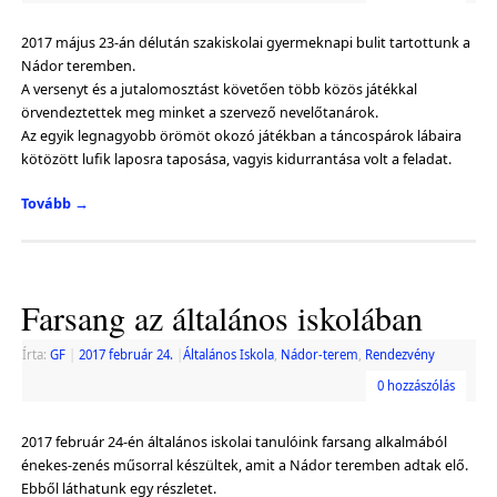
2017 május 23-án délután szakiskolai gyermeknapi bulit tartottunk a
Nádor teremben.
A versenyt és a jutalomosztást követően több közös játékkal
örvendeztettek meg minket a szervező nevelőtanárok.
Az egyik legnagyobb örömöt okozó játékban a táncospárok lábaira
kötözött lufik laposra taposása, vagyis kidurrantása volt a feladat.
Tovább
→
Farsang az általános iskolában
Írta:
GF
|
2017 február 24.
|
Általános Iskola
,
Nádor-terem
,
Rendezvény
0 hozzászólás
2017 február 24-én általános iskolai tanulóink farsang alkalmából
énekes-zenés műsorral készültek, amit a Nádor teremben adtak elő.
Ebből láthatunk egy részletet.