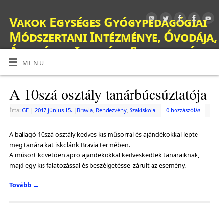
Vakok Egységes Gyógypedagógiai
Módszertani Intézménye, Óvodája,
Általános Iskolája, Szakiskolája,
Készségfejlesztő Iskolája, Fejlesztő
MENÜ
Nevelés-Oktatást Végző Iskolája,
A 10szá osztály tanárbúcsúztatója
Kollégiuma és Gyermekotthona
OM: 038428
Írta:
GF
|
2017 június 15.
|
Bravia
,
Rendezvény
,
Szakiskola
0 hozzászólás
A ballagó 10szá osztály kedves kis műsorral és ajándékokkal lepte
meg tanáraikat iskolánk Bravia termében.
A műsort követően apró ajándékokkal kedveskedtek tanáraiknak,
majd egy kis falatozással és beszélgetéssel zárult az esemény.
Tovább
→