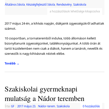
Általános Iskola
,
Készségfejlesztő Iskola
,
Rendezvény
,
Szakiskola
a hozzászólások lehetősége kikapcsolva
2017 május 24-én, a kihívás napján, diákjaink ügyességükről adhattak
számot.
10 csoportban, a tornateremből indulva, több állomáson kellett
bizonyítanunk ügyességünket, találékonyságunkat. A több órán át
tartó küzdelemben nem csak a diákok, hanem a tanárok, nevelők és
szervezők is nagy kihívásnak néztek elébe.
Tovább
→
Szakiskolai gyermeknapi
mulatság a Nádor teremben
Írta:
GF
|
2017 május 23.
|
Nádor-terem
,
Szakiskola
0 hozzászólás