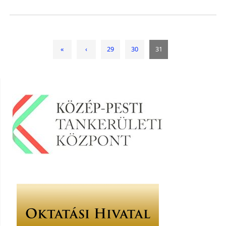
«
‹
29
30
31