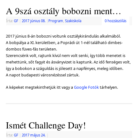
A 9szá osztály bobozni ment…
Írta:
GF
|
2017 június 08.
|
Program
,
Szakiskola
0 hozzászólás
2017 június 8-án bobozni voltunk osztálykirándulás alkalmából.
A bobpálya a XI. kerületben, a Poprádi út 1-nél található dimbes-
dombos füves-fás területen.
Szerencsénk volt, rajtunk kívül nem volt senki, így több menetet is
mehettünk, sőt fagyit és ásványvizet is kaptunk. Az idő fenséges volt,
így a bobokon a száguldás is jólesett a napfényes, meleg időben.
A napot budapesti városnézéssel zártuk.
A képeket megtekinthetjük itt vagy a
Google Fotók
tárhelyen.
Ismét Challenge Day!
Írta:
GF
|
2017 május 24.
|