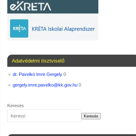
Adatvédelmi tisztviselő
dr. Pavelkó Imre Gergely
0
gergely.imre.pavelko@kk.gov.hu
0
Keresés
Keresés