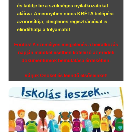
és küldje be a szükséges nyilatkozatokat
aláírva. Amennyiben nincs KRÉTA belépési
azonosítója, ideiglenes regisztrációval is
elindíthatja a folyamatot.
Fontos!
A személyes megjelenés a beiratkozás
napján mindkét esetben kötelező
az eredeti
dokumentumok bemutatása érdekében.
Várjuk Önöket és leendő elsőseinket!