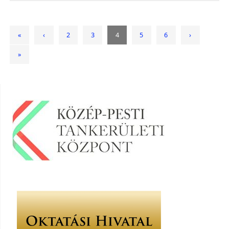
«
‹
2
3
4
5
6
›
»