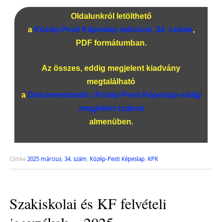
Oldalunkról letölthető
a
Közép-Pesti Képeslap márciusi, 34. száma
,
PDF formátumban.
Az összes, eddig megjelent kiadvány
megtalálható
a
Dokumentumtár / Közép-Pesti Képeslap eddig
megjelent számai
almenüben.
Címke
2025 március
,
34. szám
,
Közép-Pesti Képeslap
,
KPK
Szakiskolai és KF felvételi