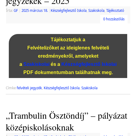
jegyzékek – 2025
Írta:
GF
|
2025 március 18.
|
Készségfejlesztő Iskola
,
Szakiskola
,
Tájékoztató
0 hozzászólás
Tájékoztatjuk a
Felvételizőket az ideiglenes felvételi
eredményekről, amelyeket
a
Szakiskolai
és a
Készségfejlesztő Iskolai
PDF dokumentumban találhatnak meg.
Címke
felvételi jegyzék
,
Készségfejlesztő Iskola
,
Szakiskola
„Trambulin Ösztöndíj” – pályázat
középiskolásoknak