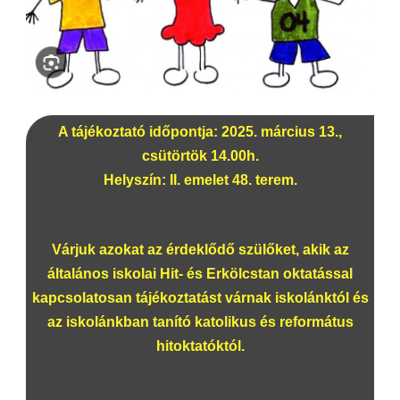
A tájékoztató időpontja: 2025. március 13.,
csütörtök 14.00h.
Helyszín: II. emelet 48. terem.
Várjuk azokat az érdeklődő szülőket, akik az
általános iskolai Hit- és Erkölcstan oktatással
kapcsolatosan tájékoztatást várnak iskolánktól és
az iskolánkban tanító katolikus és református
hitoktatóktól.