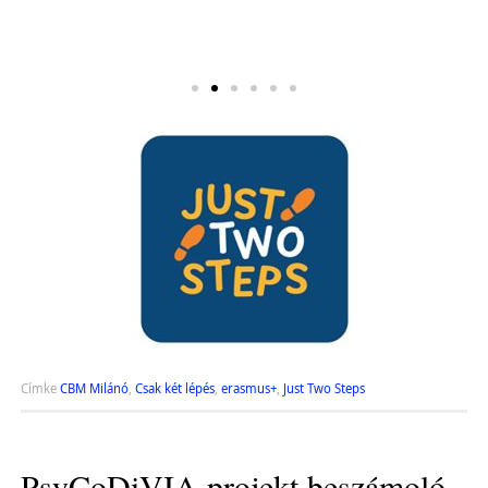
 mi
Címke
CBM Milánó
,
Csak két lépés
,
erasmus+
,
Just Two Steps
PsyCoDiVIA projekt beszámoló