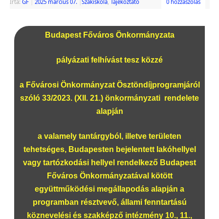
Írta:
GF
|
2025 március 07.
|
Szakiskola
,
Tájékoztató
0 hozzászólás
Budapest Főváros Önkormányzata
pályázati felhívást tesz közzé
a Fővárosi Önkormányzat Ösztöndíjprogramjáról
szóló 33/2023. (XII. 21.) önkormányzati rendelete
alapján
a valamely tantárgyból, illetve területen
tehetséges, Budapesten bejelentett lakóhellyel
vagy tartózkodási hellyel rendelkező Budapest
Főváros Önkormányzatával kötött
együttműködési megállapodás alapján a
programban résztvevő, állami fenntartású
köznevelési és szakképző intézmény 10., 11.,