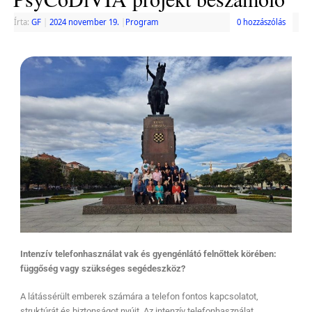
Írta:
GF
|
2024 november 19.
|
Program
0 hozzászólás
Intenzív telefonhasználat vak és gyengénlátó felnőttek körében:
függőség vagy szükséges segédeszköz?
A látássérült emberek számára a telefon fontos kapcsolatot,
struktúrát és biztonságot nyújt. Az intenzív telefonhasználat