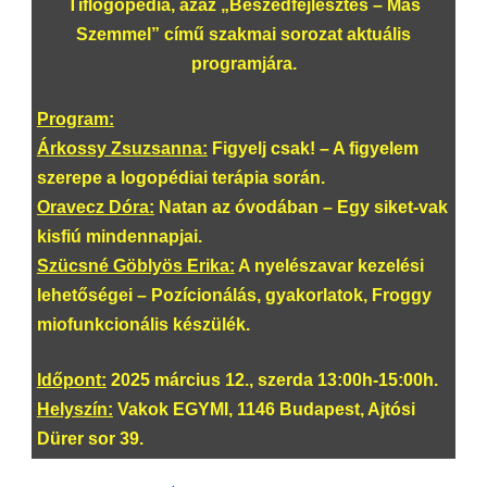
Tiflogopédia, azaz „Beszédfejlesztés – Más
Szemmel” című szakmai sorozat aktuális
programjára.
Program:
Árkossy Zsuzsanna:
Figyelj csak! – A figyelem
szerepe a logopédiai terápia során.
Oravecz Dóra:
Natan az óvodában – Egy siket-vak
kisfiú mindennapjai.
Szücsné Göblyös Erika:
A nyelészavar kezelési
lehetőségei – Pozícionálás, gyakorlatok, Froggy
miofunkcionális készülék.
Időpont:
2025 március 12., szerda 13:00h-15:00h.
Helyszín:
Vakok EGYMI, 1146 Budapest, Ajtósi
Dürer sor 39.