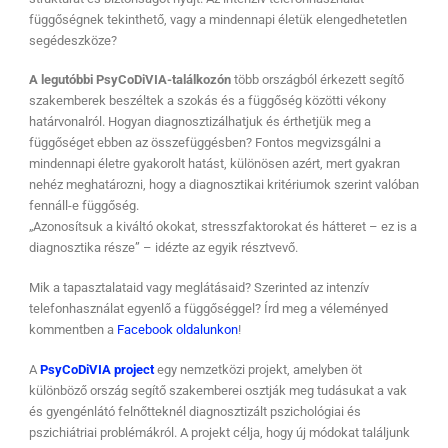
függőségnek tekinthető, vagy a mindennapi életük elengedhetetlen
segédeszköze?
A legutóbbi PsyCoDiVIA-találkozón
több országból érkezett segítő
szakemberek beszéltek a szokás és a függőség közötti vékony
határvonalról. Hogyan diagnosztizálhatjuk és érthetjük meg a
függőséget ebben az összefüggésben? Fontos megvizsgálni a
mindennapi életre gyakorolt hatást, különösen azért, mert gyakran
nehéz meghatározni, hogy a diagnosztikai kritériumok szerint valóban
fennáll-e függőség.
„Azonosítsuk a kiváltó okokat, stresszfaktorokat és hátteret – ez is a
diagnosztika része” – idézte az egyik résztvevő.
Mik a tapasztalataid vagy meglátásaid? Szerinted az intenzív
telefonhasználat egyenlő a függőséggel? Írd meg a véleményed
kommentben a
Facebook oldalunkon
!
A
PsyCoDiVIA project
egy nemzetközi projekt, amelyben öt
különböző ország segítő szakemberei osztják meg tudásukat a vak
és gyengénlátó felnőtteknél diagnosztizált pszichológiai és
pszichiátriai problémákról. A projekt célja, hogy új módokat találjunk