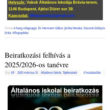
Helyszín:
Vakok Általános Iskolája Brávia-terem,
1146 Budapest, Ajtósi Dürer sor 39.
Kapcsolat:
tiflogopedia@gmail.com
Címke
A hang világnapja
,
Dr. Hermann Gábor
,
Járóka Renáta
,
Szücsné Göblyös
Erika
,
tiflogopédia
Beiratkozási felhívás a
2025/2026-os tanévre
Írta:
GF
|
2025 március 31.
|
Általános Iskola
,
Tájékoztató
0 hozzászólás