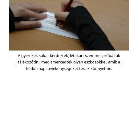
A gyerekek sokat kérdeztek, letakart szemmel próbáltak
tájékozódni, megismerkedtek olyan eszközökkel, amik a
hétköznapi tevékenységeket teszik könnyebbé.
ő
Kip