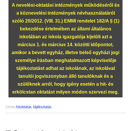
A nevelési-oktatási intézmények működéséről és
a köznevelési intézmények névhasználatáról
szóló 20/2012. (VIII. 31.) EMMI rendelet 182/A § (1)
bekezdése értelmében az állami általános
iskolában az iskola igazgatója kijelöli azt a
március 1. és március 14. közötti időpontot,
amikor a bevett egyház, illetve belső egyházi jogi
személye írásban meghatalmazott képviselője
tájékoztatást adhat az iskolának, az iskolával
tanulói jogviszonyban álló tanulóknak és a
szülőknek arról, hogy igény esetén a hit- és
erkölcstan oktatást milyen módon szervezi meg.
Címke
hitoktatás
,
tájékoztatás