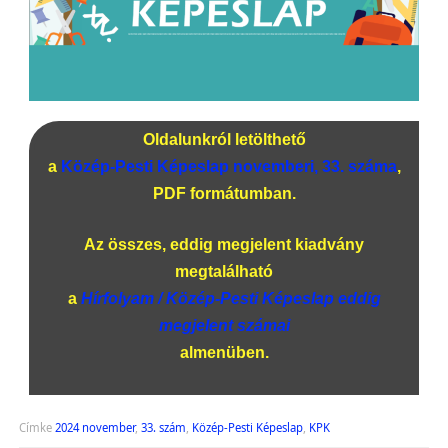
Oldalunkról letölthető
a
Közép-Pesti Képeslap novemberi, 33. száma
,
PDF formátumban.
Az összes, eddig megjelent kiadvány
megtalálható
a
Hírfolyam / Közép-Pesti Képeslap eddig
megjelent számai
almenüben.
Címke
2024 november
,
33. szám
,
Közép-Pesti Képeslap
,
KPK