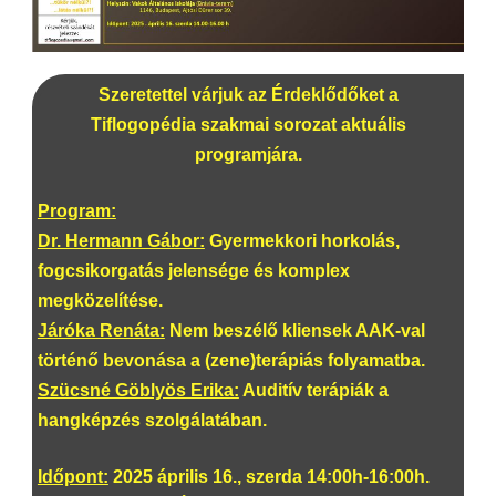
Szeretettel várjuk az Érdeklődőket a
Tiflogopédia szakmai sorozat aktuális
programjára.
Program:
Dr. Hermann Gábor:
Gyermekkori horkolás,
fogcsikorgatás jelensége és komplex
megközelítése.
Járóka Renáta:
Nem beszélő kliensek AAK-val
történő bevonása a (zene)terápiás folyamatba.
Szücsné Göblyös Erika:
Auditív terápiák a
hangképzés szolgálatában.
Időpont:
2025 április 16., szerda 14:00h-16:00h.