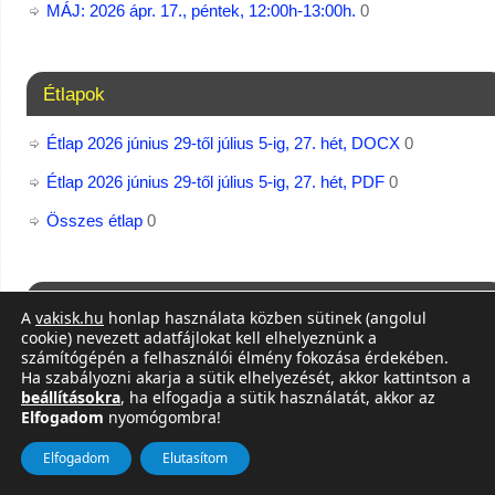
MÁJ: 2026 ápr. 17., péntek, 12:00h-13:00h.
0
Étlapok
Étlap 2026 június 29-től július 5-ig, 27. hét, DOCX
0
Étlap 2026 június 29-től július 5-ig, 27. hét, PDF
0
Összes étlap
0
Jaws, NVDA letöltések
A
vakisk.hu
honlap használata közben sütinek (angolul
cookie) nevezett adatfájlokat kell elhelyeznünk a
Fusion 2026.2606.27.400 x64
számítógépén a felhasználói élmény fokozása érdekében.
Ha szabályozni akarja a sütik elhelyezését, akkor kattintson a
Jaws 2026.2606.132.400 x64
beállításokra
, ha elfogadja a sütik használatát, akkor az
Elfogadom
nyomógombra!
ZoomText 2026.2606.73.400​ x64
Elfogadom
Elutasítom
Ország licenc igénylés