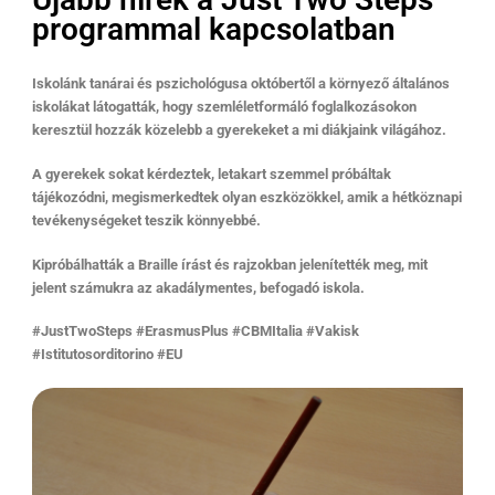
programmal kapcsolatban
Iskolánk tanárai és pszichológusa októbertől a környező általános
iskolákat látogatták, hogy szemléletformáló foglalkozásokon
keresztül hozzák közelebb a gyerekeket a mi diákjaink világához.
A gyerekek sokat kérdeztek, letakart szemmel próbáltak
tájékozódni, megismerkedtek olyan eszközökkel, amik a hétköznapi
tevékenységeket teszik könnyebbé.
Kipróbálhatták a Braille írást és rajzokban jelenítették meg, mit
jelent számukra az akadálymentes, befogadó iskola.
#JustTwoSteps #ErasmusPlus #CBMItalia #Vakisk
#Istitutosorditorino #EU