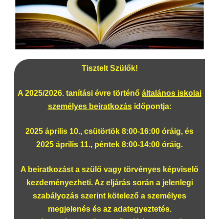
Tisztelt Szülők!
A 2025/2026. tanítási évre történő
általános iskolai
személyes beiratkozás
időpontja:
2025 április 10., csütörtök 8:00-16:00 óráig, és
2025 április 11., péntek 8:00-14:00 óráig.
A beiratkozást a
szülő vagy törvényes képviselő
kezdeményezheti. Az eljárás során a jelenlegi
szabályozás szerint
kötelező a személyes
megjelenés és az adategyeztetés
.