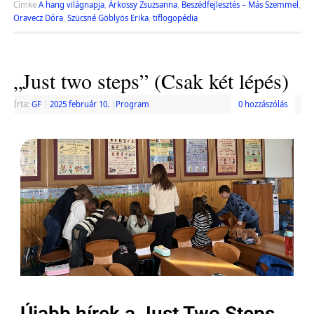
Címke
A hang világnapja
,
Árkossy Zsuzsanna
,
Beszédfejlesztés – Más Szemmel
,
Oravecz Dóra
,
Szücsné Göblyös Erika
,
tiflogopédia
„Just two steps” (Csak két lépés)
Írta:
GF
|
2025 február 10.
|
Program
0 hozzászólás
Újabb hírek a Just Two Steps