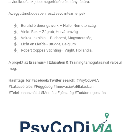
a viselkedésük jobb megértésére és irányítására.
Az együttműködésben részt vevő intézmények:
Berufsförderungswerk – Halle, Németország;
Vinko Bek – Zágráb, Horvátország;
Vakok Iskolája – Budapest, Magyarország;
Licht en Liefde - Brugge, Belgium;
Robert Coppes Stichting– Vught, Hollandia.
A projekt az
Erasmus+ | Education & Training
támogatásával valósul
meg.
Hashtags for Facebook/Twitter search:
#PsyCoDiVIA
#Látássérülés #Függőség #InnovációAzEllátásban
#Telefonhasználat #MentálisEgészség #Tudásmegosztás