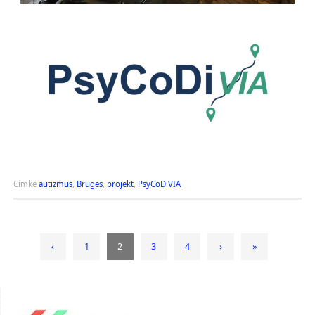
Címke
autizmus
,
Bruges
,
projekt
,
PsyCoDiVIA
‹
1
2
3
4
›
»