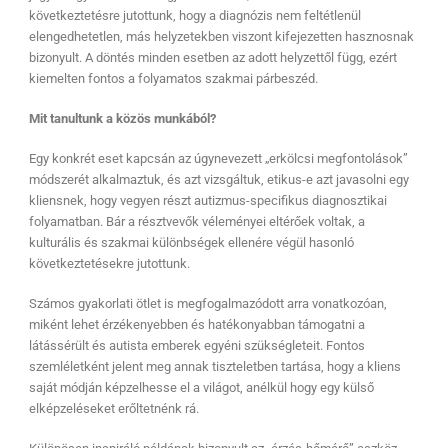
következtetésre jutottunk, hogy a diagnózis nem feltétlenül
elengedhetetlen, más helyzetekben viszont kifejezetten hasznosnak
bizonyult. A döntés minden esetben az adott helyzettől függ, ezért
kiemelten fontos a folyamatos szakmai párbeszéd.
Mit tanultunk a közös munkából?
Egy konkrét eset kapcsán az úgynevezett „erkölcsi megfontolások”
módszerét alkalmaztuk, és azt vizsgáltuk, etikus-e azt javasolni egy
kliensnek, hogy vegyen részt autizmus-specifikus diagnosztikai
folyamatban. Bár a résztvevők véleményei eltérőek voltak, a
kulturális és szakmai különbségek ellenére végül hasonló
következtetésekre jutottunk.
Számos gyakorlati ötlet is megfogalmazódott arra vonatkozóan,
miként lehet érzékenyebben és hatékonyabban támogatni a
látássérült és autista emberek egyéni szükségleteit. Fontos
szemléletként jelent meg annak tiszteletben tartása, hogy a kliens
saját módján képzelhesse el a világot, anélkül hogy egy külső
elképzeléseket erőltetnénk rá.