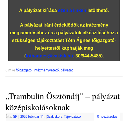
A pályázat kiírása
ezen a linken
letölthető.
A pályázat iránt érdeklődők az intézmény
megismeréséhez és a pályázatuk elkészítéséhez a
szükséges tájékoztatást Tóth Ágnes főigazgató-
helyettestől kaphatják meg
(
tothagnes@vakisk.hu
, 30/944-5485).
Címke
főigazgató
,
intézményvezető
,
pályázat
„Trambulin Ösztöndíj” – pályázat
középiskolásoknak
Írta:
GF
|
2026 február 11.
|
Szakiskola
,
Tájékoztató
0 hozzászólás