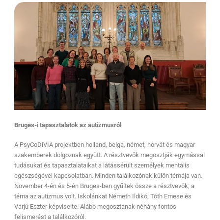
Bruges-i tapasztalatok az autizmusról
A PsyCoDiVIA projektben holland, belga, német, horvát és magyar
szakemberek dolgoznak együtt. A résztvevők megosztják egymással
tudásukat és tapasztalataikat a látássérült személyek mentális
egészségével kapcsolatban. Minden találkozónak külön témája van.
November 4-én és 5-én Bruges-ben gyűltek össze a résztvevők; a
téma az autizmus volt. Iskolánkat Németh Ildikó, Tóth Emese és
Varjú Eszter képviselte. Alább megosztanak néhány fontos
felismerést a találkozóról.