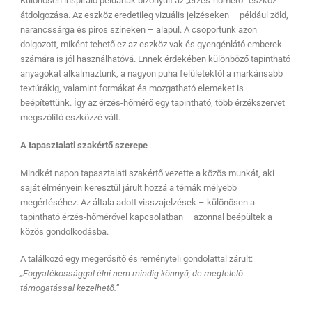
Különösen inspiráló példának bizonyult az „érzés-hőmérő” eszköz
átdolgozása. Az eszköz eredetileg vizuális jelzéseken – például zöld,
narancssárga és piros színeken – alapul. A csoportunk azon
dolgozott, miként tehető ez az eszköz vak és gyengénlátó emberek
számára is jól használhatóvá. Ennek érdekében különböző tapintható
anyagokat alkalmaztunk, a nagyon puha felületektől a markánsabb
textúrákig, valamint formákat és mozgatható elemeket is
beépítettünk. Így az érzés-hőmérő egy tapintható, több érzékszervet
megszólító eszközzé vált.
A tapasztalati szakértő szerepe
Mindkét napon tapasztalati szakértő vezette a közös munkát, aki
saját élményein keresztül járult hozzá a témák mélyebb
megértéséhez. Az általa adott visszajelzések – különösen a
tapintható érzés-hőmérővel kapcsolatban – azonnal beépültek a
közös gondolkodásba.
A találkozó egy megerősítő és reményteli gondolattal zárult:
„Fogyatékossággal élni nem mindig könnyű, de megfelelő
támogatással kezelhető.”