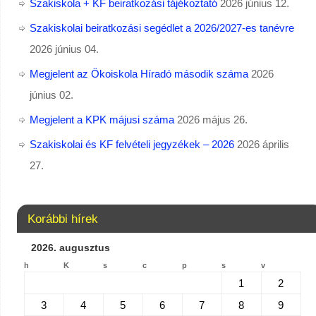
Szakiskola + KF beiratkozási tájékoztató
2026 június 12.
Szakiskolai beiratkozási segédlet a 2026/2027-es tanévre
2026 június 04.
Megjelent az Ökoiskola Híradó második száma
2026
június 02.
Megjelent a KPK májusi száma
2026 május 26.
Szakiskolai és KF felvételi jegyzékek – 2026
2026 április
27.
Korábbi hírek
2026. augusztus
h
K
s
c
p
s
v
1
2
3
4
5
6
7
8
9