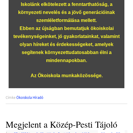
Iskolánk elkötelezett a fenntarthatóság, a
környezeti nevelés és a jövő generációinak
szemléletformálása mellett.
Ebben az újságban bemutatjuk ökoiskolai
tevékenységeinket, jó gyakorlatainkat, valamint
olyan híreket és érdekességeket, amelyek
segítenek környezettudatosabban élni a
mindennapokban.
Az Ökoiskola munkaközössége.
Címke
Ökoiskola Híradó
Megjelent a Közép-Pesti Tájoló