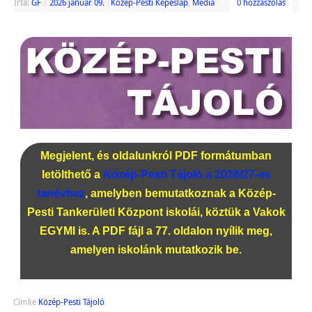
Írta:
GF
|
2026 január 09.
|
Közép-Pesti Képeslap
,
Média
0 hozzászólás
Megjelent, és oldalunkról PDF formátumban
letölthető a
Közép-Pesti Tájoló a 2026/27-es
tanévhez
, amelyben bemutatkoznak a Közép-
Pesti Tankerületi Központ iskolái, köztük a Vakok
EGYMI is. A PDF fájl a 77. oldalon nyílik meg,
amelyen iskolánk mutatkozik be.
Címke
Közép-Pesti Tájoló