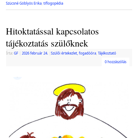
Szücsné Göblyös Erika
,
tiflogopédia
Hitoktatással kapcsolatos
tájékoztatás szülőknek
Írta:
GF
|
2026 február 24.
|
Szülői értekezlet, fogadóóra
,
Tájékoztató
0 hozzászólás