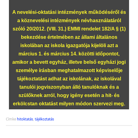
A nevelési-oktatási intézmények működéséről és
a köznevelési intézmények névhasználatáról
szóló 20/2012. (VIII. 31.) EMMI rendelet 182/A § (1)
bekezdése értelmében az állami általános
iskolában az iskola igazgatója kijelöli azt a
március 1. és március 14. közötti időpontot,
amikor a bevett egyház, illetve belső egyházi jogi
személye írásban meghatalmazott képviselője
tájékoztatást adhat az iskolának, az iskolával
tanulói jogviszonyban álló tanulóknak és a
szülőknek arról, hogy igény esetén a hit- és
erkölcstan oktatást milyen módon szervezi meg.
Címke
hitoktatás
,
tájékoztatás