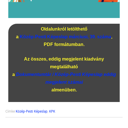
Oldalunkról letölthető
a
Közép-Pesti Képeslap márciusi, 39. száma
,
PDF formátumban.
Az összes, eddig megjelent kiadvány
megtalálható
a
Dokumentumtár / Közép-Pesti Képeslap eddig
megjelent számai
almenüben.
Címke
Közép-Pesti Képeslap
,
KPK