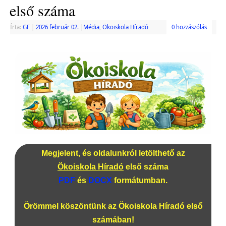
első száma
Írta:
GF
|
2026 február 02.
|
Média
,
Ökoiskola Híradó
0 hozzászólás
Megjelent, és oldalunkról letölthető az
Ökoiskola Híradó
első száma
PDF
és
DOCX
formátumban.
Örömmel köszöntünk az Ökoiskola Híradó első
számában!