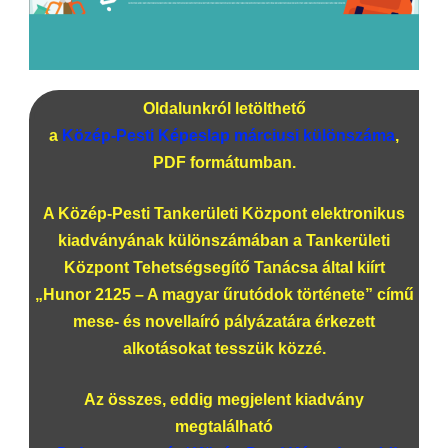
Oldalunkról letölthető
a
Közép-Pesti Képeslap márciusi különszáma
,
PDF formátumban.
A Közép-Pesti Tankerületi Központ elektronikus
kiadványának különszámában a Tankerületi
Központ Tehetségsegítő Tanácsa által kiírt
„Hunor 2125 – A magyar űrutódok története” című
mese- és novellaíró pályázatára érkezett
alkotásokat tesszük közzé.
Az összes, eddig megjelent kiadvány
megtalálható