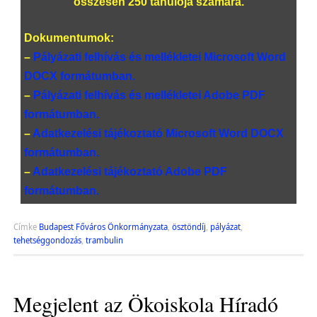
összesen 250 tanulója számára.
Dokumentumok:
–
Pályázati felhívás és mellékletei Microsoft Word
DOCX formátumban.
–
Pályázati felhívás és mellékletei Adobe PDF
formátumban.
–
Adatkezelési tájékoztató Microsoft Word DOCX
formátumban.
–
Adatkezelési tájékoztató Adobe PDF
formátumban.
Címke
Budapest Főváros Önkormányzata
,
ösztöndíj
,
pályázat
,
tehetséggondozás
,
trambulin
Megjelent az Ökoiskola Híradó