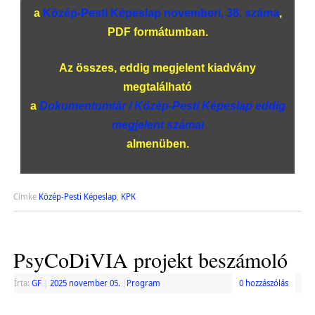
a
Közép-Pesti Képeslap novemberi, 38. száma
,
PDF formátumban.
Az összes, eddig megjelent kiadvány
megtalálható
a
Dokumentumtár / Közép-Pesti Képeslap eddig
megjelent számai
almenüben.
Címke
Közép-Pesti Képeslap
,
KPK
PsyCoDiVIA projekt beszámoló
Írta:
GF
|
2025 november 05.
|
Program
0 hozzászólás