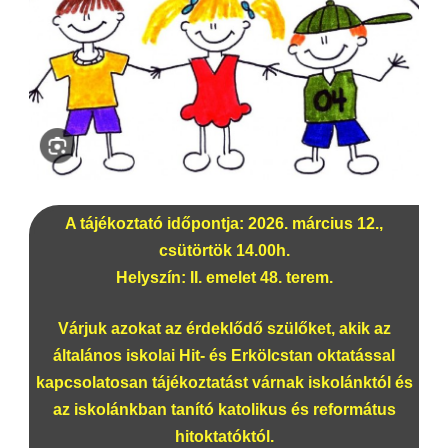
A tájékoztató időpontja: 2026. március 12.,
csütörtök 14.00h.
Helyszín: II. emelet 48. terem.
Várjuk azokat az érdeklődő szülőket, akik az
általános iskolai Hit- és Erkölcstan oktatással
kapcsolatosan tájékoztatást várnak iskolánktól és
az iskolánkban tanító katolikus és református
hitoktatóktól.