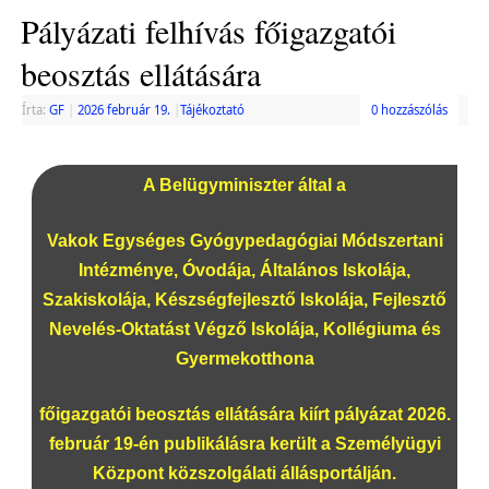
Pályázati felhívás főigazgatói
beosztás ellátására
Írta:
GF
|
2026 február 19.
|
Tájékoztató
0 hozzászólás
A Belügyminiszter által a
Vakok Egységes Gyógypedagógiai Módszertani
Intézménye, Óvodája, Általános Iskolája,
Szakiskolája, Készségfejlesztő Iskolája, Fejlesztő
Nevelés-Oktatást Végző Iskolája, Kollégiuma és
Gyermekotthona
főigazgatói beosztás ellátására kiírt pályázat 2026.
február 19-én publikálásra került a Személyügyi
Központ közszolgálati állásportálján.