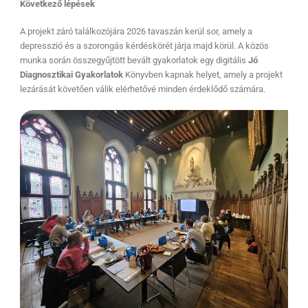
Következő lépések
A projekt záró találkozójára 2026 tavaszán kerül sor, amely a
depresszió és a szorongás kérdéskörét járja majd körül. A közös
munka során összegyűjtött bevált gyakorlatok egy digitális
Jó
Diagnosztikai Gyakorlatok
Könyvben kapnak helyet, amely a projekt
lezárását követően válik elérhetővé minden érdeklődő számára.