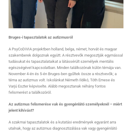
Bruges-i tapasztalatok az autizmusról
A PsyCoDiVIA projektben holland, belga, német, horvát és magyar
szakemberek dolgoznak együtt. A résztvevők megosztják egymással
tudásukat és tapasztalataikat a látássérült személyek mentális
egészségével kapcsolatban. Minden találkozónak külön témája van.
November 4-én és 5-én Bruges-ben gyűltek össze a résztvevők; a
téma az autizmus volt. Iskolánkat Németh Ildikó, Tóth Emese és
Varjú Eszter képviselte. Alább megosztanak néhány fontos
felismerést a találkozóról.
Az autizmus felismerése vak és gyengénlátó személyeknél – miért
jelent kihívást?
A szakmai tapasztalatok és a kutatási eredmények egyaránt arra
utalnak, hogy az autizmus diagnosztizálása vak vagy gyengénlátó