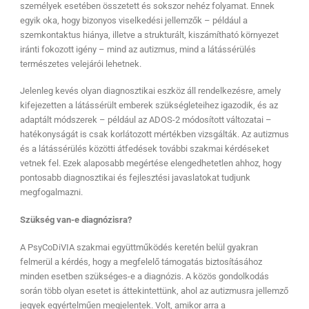
személyek esetében összetett és sokszor nehéz folyamat. Ennek
egyik oka, hogy bizonyos viselkedési jellemzők – például a
szemkontaktus hiánya, illetve a strukturált, kiszámítható környezet
iránti fokozott igény – mind az autizmus, mind a látássérülés
természetes velejárói lehetnek.
Jelenleg kevés olyan diagnosztikai eszköz áll rendelkezésre, amely
kifejezetten a látássérült emberek szükségleteihez igazodik, és az
adaptált módszerek – például az ADOS-2 módosított változatai –
hatékonyságát is csak korlátozott mértékben vizsgálták. Az autizmus
és a látássérülés közötti átfedések további szakmai kérdéseket
vetnek fel. Ezek alaposabb megértése elengedhetetlen ahhoz, hogy
pontosabb diagnosztikai és fejlesztési javaslatokat tudjunk
megfogalmazni.
Szükség van-e diagnózisra?
A PsyCoDiVIA szakmai együttműködés keretén belül gyakran
felmerül a kérdés, hogy a megfelelő támogatás biztosításához
minden esetben szükséges-e a diagnózis. A közös gondolkodás
során több olyan esetet is áttekintettünk, ahol az autizmusra jellemző
jegyek egyértelműen megjelentek. Volt, amikor arra a