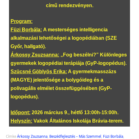
című rendezvényen.
Program:
Füzi Borbála:
A mesterséges intelligencia
alkalmazási lehetőségei a logopédiában (SZE
Győr, hallgató).
Árkossy Zsuzsanna:
„Fog beszélni?” Különleges
gyermekek logopédiai terápiája (GyP-logopédus).
Szücsné Göblyös Erika:
A gyermekmasszázs
(MAGYE) jelentősége a bolygóideg és a
polivagális elmélet összefüggésében (GyP-
logopédus).
Időpont:
2026 március 9., hétfő 13:00h-15:00h.
Helyszín:
Vakok Általános Iskolája Brávia-terem.
Címke
Árkossy Zsuzsanna
,
Beszédfejlesztés – Más Szemmel
,
Füzi Borbála
,