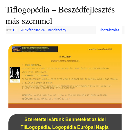
Tiflogopédia – Beszédfejlesztés
más szemmel
Írta:
GF
|
2026 február 24.
|
Rendezvény
0 hozzászólás
Szeretettel várunk Benneteket az idei
TifLogopédia, Logopédia Európai Napja