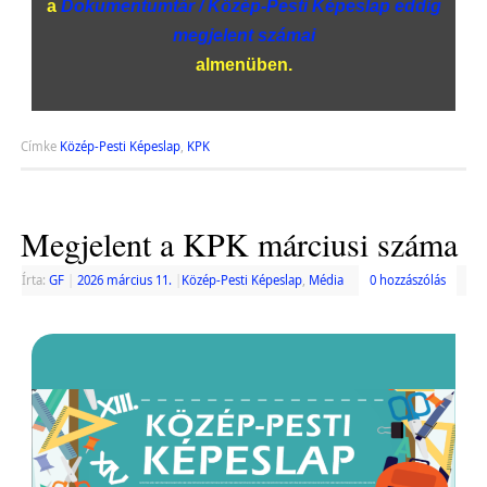
a
Dokumentumtár / Közép-Pesti Képeslap eddig
megjelent számai
almenüben.
Címke
Közép-Pesti Képeslap
,
KPK
Megjelent a KPK márciusi száma
Írta:
GF
|
2026 március 11.
|
Közép-Pesti Képeslap
,
Média
0 hozzászólás